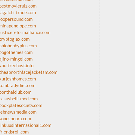
bestmovierulz.com
jagalchi-trade.com
loopersound.com
minapenelope.com
justicereformalliance.com
cryptoglax.com
ohiohobbyplus.com
bogothemes.com
ajino-mingei.com
yourfreehost.info
cheapnorthfacejacketsm.com
gurjoshhomes.com
tombradydiet.com
bonthaiclub.com
casusbelli-mod.com
bookplatesociety.com
lebnewsmedia.com
sonosonora.com
linkuusinternasional1.com
friendsroll.com