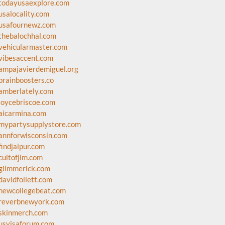
todayusaexplore.com
usalocality.com
usafournewz.com
thebalochhal.com
vehicularmaster.com
vibesaccent.com
ampajavierdemiguel.org
brainboosters.co
amberlately.com
joycebriscoe.com
aicarmina.com
mypartysupplystore.com
annforwisconsin.com
findjaipur.com
cultofjim.com
glimmerick.com
davidfollett.com
newcollegebeat.com
reverbnewyork.com
skinmerch.com
usvisaforum.com