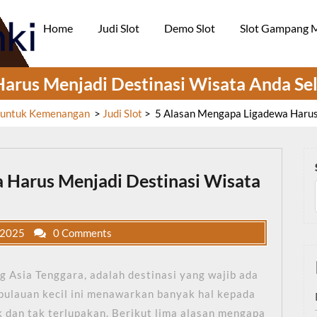
Home
Judi Slot
Demo Slot
Slot Gampang 
arus Menjadi Destinasi Wisata Anda Se
00 untuk Kemenangan
>
Judi Slot
>
5 Alasan Mengapa Ligadewa Harus
 Harus Menjadi Destinasi Wisata
 2025
0 Comments
g Asia Tenggara, adalah destinasi yang wajib ada
pulauan kecil ini menawarkan banyak hal kepada
 dan tak terlupakan. Berikut lima alasan mengapa