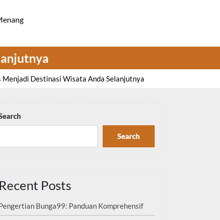
Menang
lanjutnya
 Menjadi Destinasi Wisata Anda Selanjutnya
Search
Search
Recent Posts
Pengertian Bunga99: Panduan Komprehensif