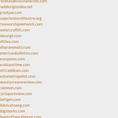
recetasdecocinafaciles.com
naildesignsidea.net
greatpai.com
paperlanterntheatre.org
freeworshipnetwork.com
watercraftllc.com
abourge.com
afiliixs.com
alharammallz.com
americanbulletins.com
asespares.com
arabianstime.com
atticabblues.com
autometropolist.com
beautycreamreview.com
coinmoh.com
cyclopsreview.com
dattgen.com
didoivatnang.com
dogsbarks.com
dwmsoftwarehouse.com