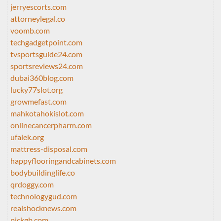
jerryescorts.com
attorneylegal.co
voomb.com
techgadgetpoint.com
tvsportsguide24.com
sportsreviews24.com
dubai360blog.com
lucky77slot.org
growmefast.com
mahkotahokislot.com
onlinecancerpharm.com
ufalek.org
mattress-disposal.com
happyflooringandcabinets.com
bodybuildinglife.co
qrdoggy.com
technologygud.com
realshocknews.com
pickgb.com