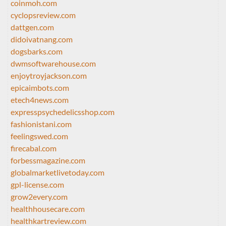
coinmoh.com
cyclopsreview.com
dattgen.com
didoivatnang.com
dogsbarks.com
dwmsoftwarehouse.com
enjoytroyjackson.com
epicaimbots.com
etech4news.com
expresspsychedelicsshop.com
fashionistani.com
feelingswed.com
firecabal.com
forbessmagazine.com
globalmarketlivetoday.com
gpl-license.com
grow2every.com
healthhousecare.com
healthkartreview.com