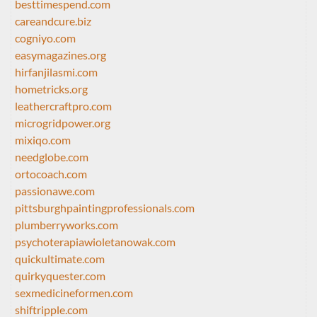
besttimespend.com
careandcure.biz
cogniyo.com
easymagazines.org
hirfanjilasmi.com
hometricks.org
leathercraftpro.com
microgridpower.org
mixiqo.com
needglobe.com
ortocoach.com
passionawe.com
pittsburghpaintingprofessionals.com
plumberryworks.com
psychoterapiawioletanowak.com
quickultimate.com
quirkyquester.com
sexmedicineformen.com
shiftripple.com