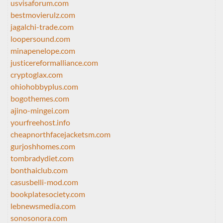
usvisaforum.com
bestmovierulz.com
jagalchi-trade.com
loopersound.com
minapenelope.com
justicereformalliance.com
cryptoglax.com
ohiohobbyplus.com
bogothemes.com
ajino-mingei.com
yourfreehost.info
cheapnorthfacejacketsm.com
gurjoshhomes.com
tombradydiet.com
bonthaiclub.com
casusbelli-mod.com
bookplatesociety.com
lebnewsmedia.com
sonosonora.com