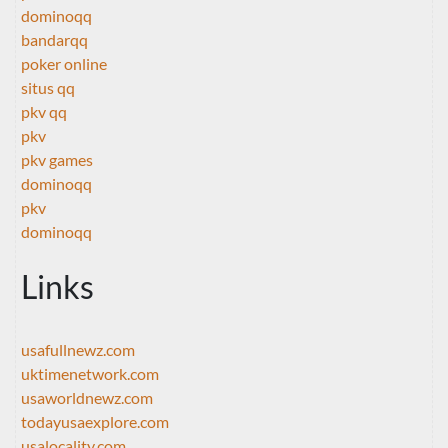
dominoqq
bandarqq
poker online
situs qq
pkv qq
pkv
pkv games
dominoqq
pkv
dominoqq
Links
usafullnewz.com
uktimenetwork.com
usaworldnewz.com
todayusaexplore.com
usalocality.com