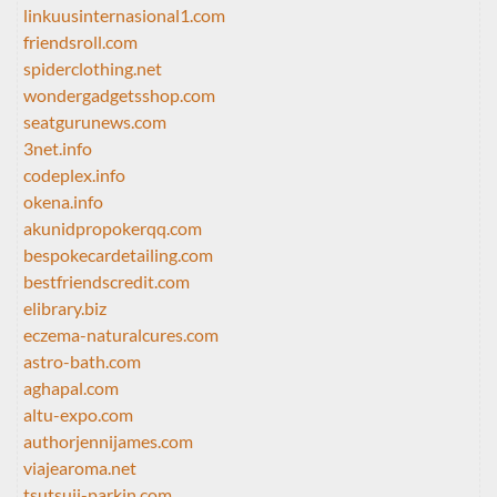
linkuusinternasional1.com
friendsroll.com
spiderclothing.net
wondergadgetsshop.com
seatgurunews.com
3net.info
codeplex.info
okena.info
akunidpropokerqq.com
bespokecardetailing.com
bestfriendscredit.com
elibrary.biz
eczema-naturalcures.com
astro-bath.com
aghapal.com
altu-expo.com
authorjennijames.com
viajearoma.net
tsutsuji-parkin.com