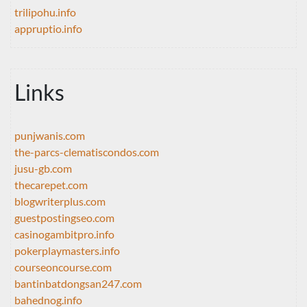
trilipohu.info
appruptio.info
Links
punjwanis.com
the-parcs-clematiscondos.com
jusu-gb.com
thecarepet.com
blogwriterplus.com
guestpostingseo.com
casinogambitpro.info
pokerplaymasters.info
courseoncourse.com
bantinbatdongsan247.com
bahednog.info