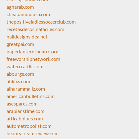
agharab.com
cheapammousa.com
thepositiveladiessoccerclub.com
recetasdecocinafaciles.com
naildesignsidea.net
greatpai.com
paperlanterntheatre.org
freeworshipnetwork.com
watercraftllc.com
abourge.com
afiliixs.com
alharammallz.com
americanbulletins.com
asespares.com
arabianstime.com
atticabblues.com
autometropolist.com
beautycreamreview.com