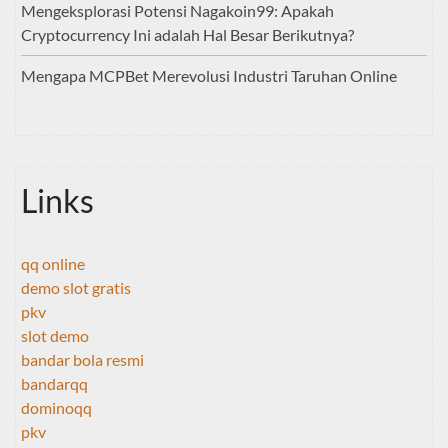
Mengeksplorasi Potensi Nagakoin99: Apakah
Cryptocurrency Ini adalah Hal Besar Berikutnya?
Mengapa MCPBet Merevolusi Industri Taruhan Online
Links
qq online
demo slot gratis
pkv
slot demo
bandar bola resmi
bandarqq
dominoqq
pkv