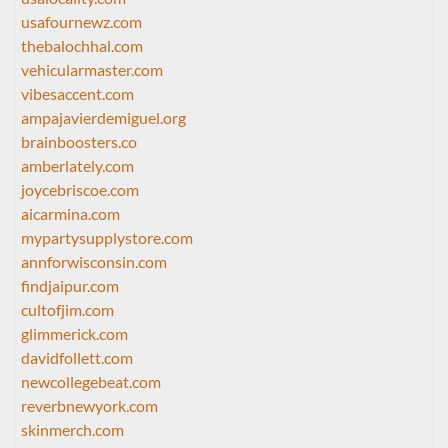
usafournewz.com
thebalochhal.com
vehicularmaster.com
vibesaccent.com
ampajavierdemiguel.org
brainboosters.co
amberlately.com
joycebriscoe.com
aicarmina.com
mypartysupplystore.com
annforwisconsin.com
findjaipur.com
cultofjim.com
glimmerick.com
davidfollett.com
newcollegebeat.com
reverbnewyork.com
skinmerch.com