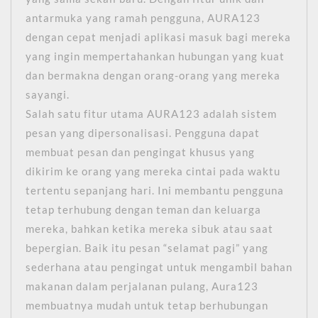
antarmuka yang ramah pengguna, AURA123
dengan cepat menjadi aplikasi masuk bagi mereka
yang ingin mempertahankan hubungan yang kuat
dan bermakna dengan orang-orang yang mereka
sayangi.
Salah satu fitur utama AURA123 adalah sistem
pesan yang dipersonalisasi. Pengguna dapat
membuat pesan dan pengingat khusus yang
dikirim ke orang yang mereka cintai pada waktu
tertentu sepanjang hari. Ini membantu pengguna
tetap terhubung dengan teman dan keluarga
mereka, bahkan ketika mereka sibuk atau saat
bepergian. Baik itu pesan “selamat pagi” yang
sederhana atau pengingat untuk mengambil bahan
makanan dalam perjalanan pulang, Aura123
membuatnya mudah untuk tetap berhubungan