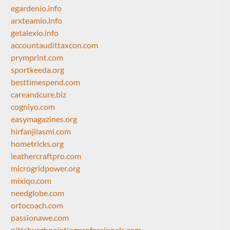
egardenio.info
arxteamio.info
getalexio.info
accountaudittaxcon.com
prymprint.com
sportkeeda.org
besttimespend.com
careandcure.biz
cogniyo.com
easymagazines.org
hirfanjilasmi.com
hometricks.org
leathercraftpro.com
microgridpower.org
mixiqo.com
needglobe.com
ortocoach.com
passionawe.com
pittsburghpaintingprofessionals.com