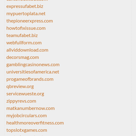
expressufabet.biz
mypuertoplata.net
thepioneerxpress.com
howtofixissue.com
teamufabet.biz
webfullform.com
allviddownload.com
decorsmag.com
gamblingcasinonews.com
universitiesofamerica.net
progameofbrands.com
qbreview.org
servicewueste.org
zippyrevs.com
matkanumbernow.com
myjobcirculars.com
healthmoreoverfitness.com
topslotxgames.com