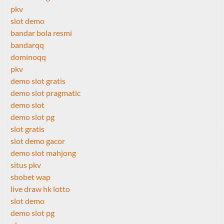
pkv
slot demo
bandar bola resmi
bandarqq
dominoqq
pkv
demo slot gratis
demo slot pragmatic
demo slot
demo slot pg
slot gratis
slot demo gacor
demo slot mahjong
situs pkv
sbobet wap
live draw hk lotto
slot demo
demo slot pg