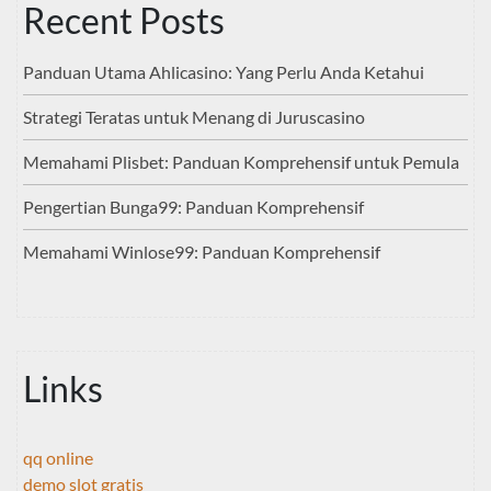
Recent Posts
Panduan Utama Ahlicasino: Yang Perlu Anda Ketahui
Strategi Teratas untuk Menang di Juruscasino
Memahami Plisbet: Panduan Komprehensif untuk Pemula
Pengertian Bunga99: Panduan Komprehensif
Memahami Winlose99: Panduan Komprehensif
Links
qq online
demo slot gratis