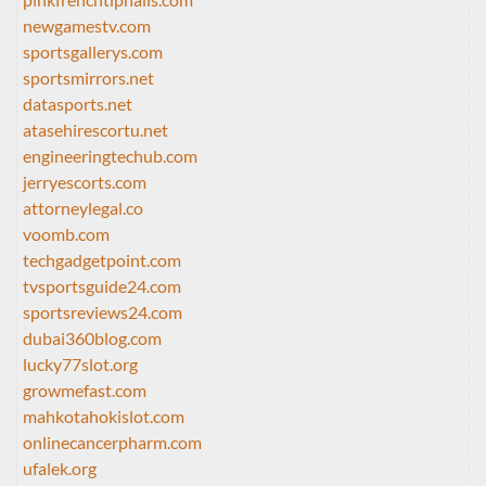
newgamestv.com
sportsgallerys.com
sportsmirrors.net
datasports.net
atasehirescortu.net
engineeringtechub.com
jerryescorts.com
attorneylegal.co
voomb.com
techgadgetpoint.com
tvsportsguide24.com
sportsreviews24.com
dubai360blog.com
lucky77slot.org
growmefast.com
mahkotahokislot.com
onlinecancerpharm.com
ufalek.org