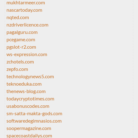
mukhtarmeer.com
nascartoday.com
nqted.com
nzdriverlicence.com
pagalguru.com
pcegame.com
pgslot-r2.com
ws-expression.com
zchotels.com
zepfo.com
technologynews5.com
teknoeduka.com
thenews-blog.com
todaycryptotimes.com
usabonuscodes.com
sm-satta-makta-gods.com
softwaredegimnasios.com
soopermagazine.com
spacecoastdailys.com