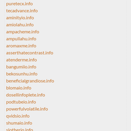
puretecx.info
tecadvance.info
aminityio.info
amiolahu.info
ampacheme.info
ampullahu.info
aromaxme.info
asserthatecontrast.info
atenderme.info
bangumiio.info
bekosunhu.info
beneficialgrandiose.info
blomaio.info
dosellinfoplete.info
podtubeio.info
powerfulvolatile.info
qvidsio.info
shumaio.info
slotherio.info