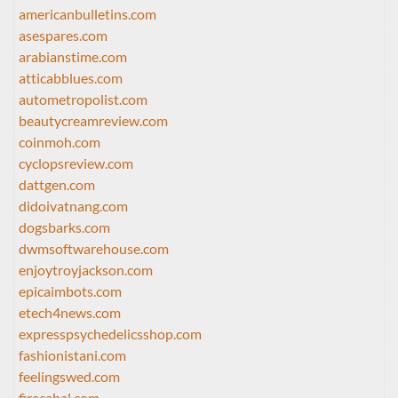
americanbulletins.com
asespares.com
arabianstime.com
atticabblues.com
autometropolist.com
beautycreamreview.com
coinmoh.com
cyclopsreview.com
dattgen.com
didoivatnang.com
dogsbarks.com
dwmsoftwarehouse.com
enjoytroyjackson.com
epicaimbots.com
etech4news.com
expresspsychedelicsshop.com
fashionistani.com
feelingswed.com
firecabal.com