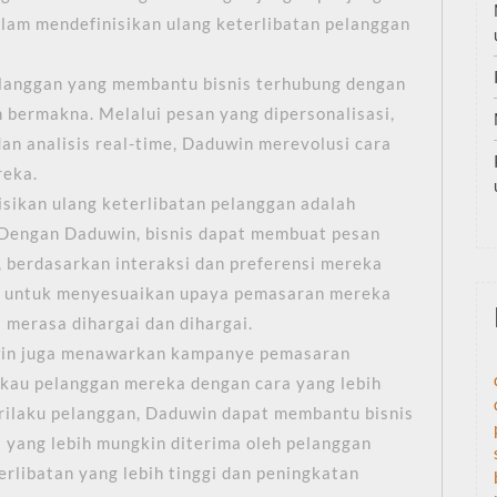
lam mendefinisikan ulang keterlibatan pelanggan
elanggan yang membantu bisnis terhubung dengan
 bermakna. Melalui pesan yang dipersonalisasi,
n analisis real-time, Daduwin merevolusi cara
reka.
sikan ulang keterlibatan pelanggan adalah
i. Dengan Daduwin, bisnis dapat membuat pesan
, berdasarkan interaksi dan preferensi mereka
is untuk menyesuaikan upaya pemasaran mereka
merasa dihargai dan dihargai.
uwin juga menawarkan kampanye pemasaran
kau pelanggan mereka dengan cara yang lebih
erilaku pelanggan, Daduwin dapat membantu bisnis
yang lebih mungkin diterima oleh pelanggan
erlibatan yang lebih tinggi dan peningkatan