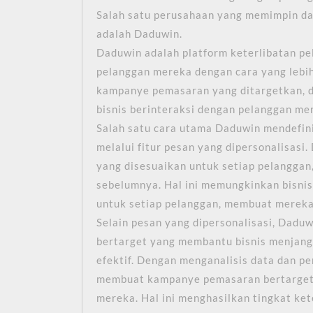
Salah satu perusahaan yang memimpin da
adalah Daduwin.
Daduwin adalah platform keterlibatan p
pelanggan mereka dengan cara yang lebih
kampanye pemasaran yang ditargetkan, da
bisnis berinteraksi dengan pelanggan me
Salah satu cara utama Daduwin mendefini
melalui fitur pesan yang dipersonalisas
yang disesuaikan untuk setiap pelanggan
sebelumnya. Hal ini memungkinkan bisn
untuk setiap pelanggan, membuat mereka 
Selain pesan yang dipersonalisasi, Dad
bertarget yang membantu bisnis menjang
efektif. Dengan menganalisis data dan p
membuat kampanye pemasaran bertarget 
mereka. Hal ini menghasilkan tingkat ket