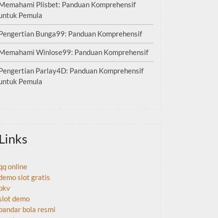
Memahami Plisbet: Panduan Komprehensif
untuk Pemula
Pengertian Bunga99: Panduan Komprehensif
Memahami Winlose99: Panduan Komprehensif
Pengertian Parlay4D: Panduan Komprehensif
untuk Pemula
Links
qq online
demo slot gratis
pkv
slot demo
bandar bola resmi