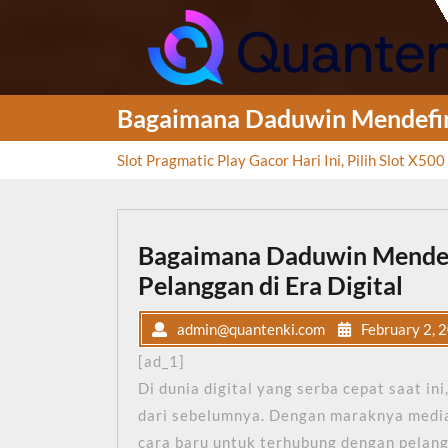
Skip
to
content
Bagaimana Daduwin Mendefinis
Slot Pragmatic Play Gacor Hari Ini, Pilih Slot X5
Bagaimana Daduwin Mendefi
Pelanggan di Era Digital
admin@quantenki.com
February 2, 
[ad_1]
Di dunia digital yang serba cepat saat in
dari sebelumnya. Dengan maraknya media s
cara baru untuk terhubung dengan pelan