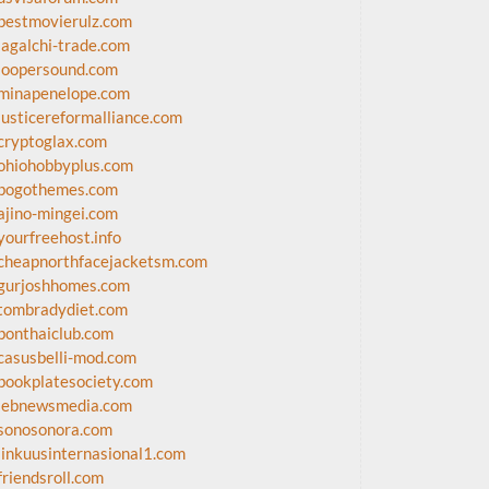
bestmovierulz.com
jagalchi-trade.com
loopersound.com
minapenelope.com
justicereformalliance.com
cryptoglax.com
ohiohobbyplus.com
bogothemes.com
ajino-mingei.com
yourfreehost.info
cheapnorthfacejacketsm.com
gurjoshhomes.com
tombradydiet.com
bonthaiclub.com
casusbelli-mod.com
bookplatesociety.com
lebnewsmedia.com
sonosonora.com
linkuusinternasional1.com
friendsroll.com