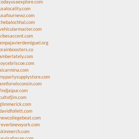
todayusaexplore.com
usalocality.com
usafournewz.com
thebalochhal.com
vehicularmaster.com
vibesaccent.com
ampajavierdemiguel.org
brainboosters.co
amberlately.com
joycebriscoe.com
aicarmina.com
mypartysupplystore.com
annforwisconsin.com
findjaipur.com
cultofjim.com
glimmerick.com
davidfollett.com
newcollegebeat.com
reverbnewyork.com
skinmerch.com
usvisaforum.com