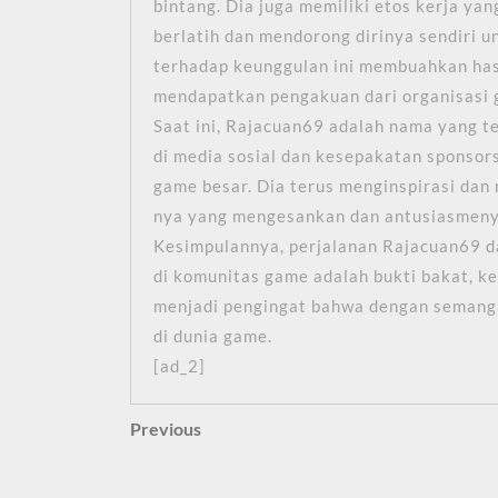
bintang. Dia juga memiliki etos kerja ya
berlatih dan mendorong dirinya sendiri
terhadap keunggulan ini membuahkan has
mendapatkan pengakuan dari organisasi
Saat ini, Rajacuan69 adalah nama yang t
di media sosial dan kesepakatan sponso
game besar. Dia terus menginspirasi da
nya yang mengesankan dan antusiasmeny
Kesimpulannya, perjalanan Rajacuan69 d
di komunitas game adalah bukti bakat, k
menjadi pengingat bahwa dengan semanga
di dunia game.
[ad_2]
Post
Previous
Previous
Post
navigation