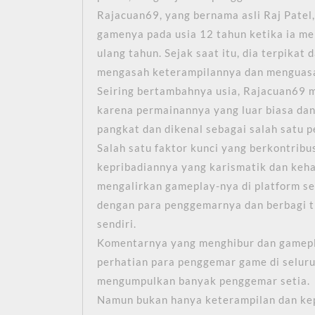
Rajacuan69, yang bernama asli Raj Patel
gamenya pada usia 12 tahun ketika ia m
ulang tahun. Sejak saat itu, dia terpika
mengasah keterampilannya dan menguasa
Seiring bertambahnya usia, Rajacuan69 
karena permainannya yang luar biasa dan
pangkat dan dikenal sebagai salah satu p
Salah satu faktor kunci yang berkontrib
kepribadiannya yang karismatik dan keha
mengalirkan gameplay-nya di platform se
dengan para penggemarnya dan berbagi t
sendiri.
Komentarnya yang menghibur dan gamep
perhatian para penggemar game di seluru
mengumpulkan banyak penggemar setia.
Namun bukan hanya keterampilan dan ke