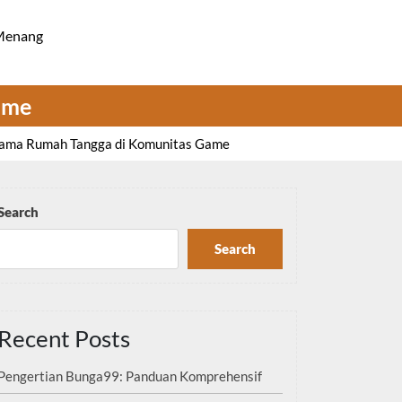
Menang
ame
ama Rumah Tangga di Komunitas Game
Search
Search
Recent Posts
Pengertian Bunga99: Panduan Komprehensif