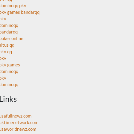
dominoqq pkv
pkv games bandarqq
pkv
dominoqq
bandarqq
poker online
situs qq
pkv qq
pkv
pkv games
dominoqq
pkv
dominoqq
Links
usafullnewz.com
uktimenetwork.com
usaworldnewz.com