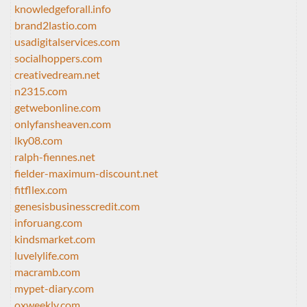
knowledgeforall.info
brand2lastio.com
usadigitalservices.com
socialhoppers.com
creativedream.net
n2315.com
getwebonline.com
onlyfansheaven.com
lky08.com
ralph-fiennes.net
fielder-maximum-discount.net
fitfllex.com
genesisbusinesscredit.com
inforuang.com
kindsmarket.com
luvelylife.com
macramb.com
mypet-diary.com
oxweekly.com