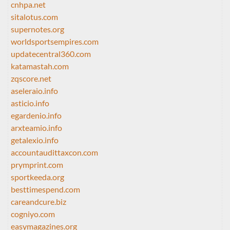
cnhpa.net
sitalotus.com
supernotes.org
worldsportsempires.com
updatecentral360.com
katamastah.com
zqscore.net
aseleraio.info
asticio.info
egardenio.info
arxteamio.info
getalexio.info
accountaudittaxcon.com
prymprint.com
sportkeeda.org
besttimespend.com
careandcure.biz
cogniyo.com
easymagazines.org