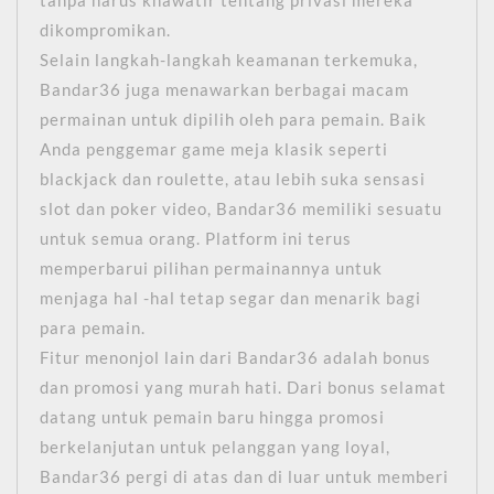
dikompromikan.
Selain langkah-langkah keamanan terkemuka,
Bandar36 juga menawarkan berbagai macam
permainan untuk dipilih oleh para pemain. Baik
Anda penggemar game meja klasik seperti
blackjack dan roulette, atau lebih suka sensasi
slot dan poker video, Bandar36 memiliki sesuatu
untuk semua orang. Platform ini terus
memperbarui pilihan permainannya untuk
menjaga hal -hal tetap segar dan menarik bagi
para pemain.
Fitur menonjol lain dari Bandar36 adalah bonus
dan promosi yang murah hati. Dari bonus selamat
datang untuk pemain baru hingga promosi
berkelanjutan untuk pelanggan yang loyal,
Bandar36 pergi di atas dan di luar untuk memberi