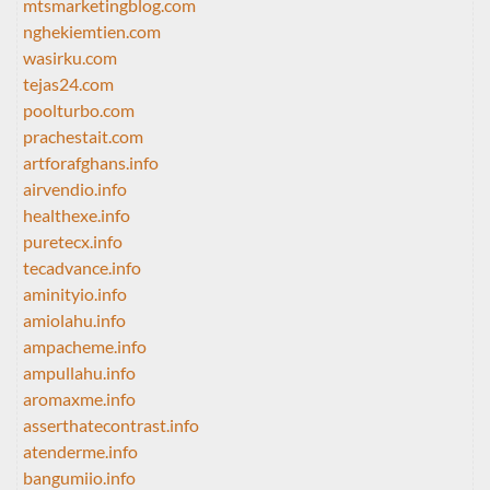
mtsmarketingblog.com
nghekiemtien.com
wasirku.com
tejas24.com
poolturbo.com
prachestait.com
artforafghans.info
airvendio.info
healthexe.info
puretecx.info
tecadvance.info
aminityio.info
amiolahu.info
ampacheme.info
ampullahu.info
aromaxme.info
asserthatecontrast.info
atenderme.info
bangumiio.info