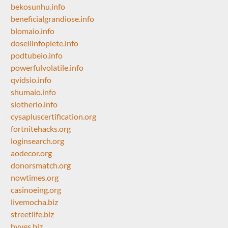
bekosunhu.info
beneficialgrandiose.info
blomaio.info
dosellinfoplete.info
podtubeio.info
powerfulvolatile.info
qvidsio.info
shumaio.info
slotherio.info
cysapluscertification.org
fortnitehacks.org
loginsearch.org
aodecor.org
donorsmatch.org
nowtimes.org
casinoeing.org
livemocha.biz
streetlife.biz
hyves.biz