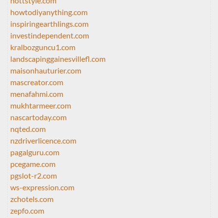
hottstyle.com
howtodiyanything.com
inspiringearthlings.com
investindependent.com
kralbozguncu1.com
landscapinggainesvillefl.com
maisonhauturier.com
mascreator.com
menafahmi.com
mukhtarmeer.com
nascartoday.com
nqted.com
nzdriverlicence.com
pagalguru.com
pcegame.com
pgslot-r2.com
ws-expression.com
zchotels.com
zepfo.com