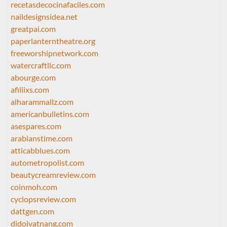
recetasdecocinafaciles.com
naildesignsidea.net
greatpai.com
paperlanterntheatre.org
freeworshipnetwork.com
watercraftllc.com
abourge.com
afiliixs.com
alharammallz.com
americanbulletins.com
asespares.com
arabianstime.com
atticabblues.com
autometropolist.com
beautycreamreview.com
coinmoh.com
cyclopsreview.com
dattgen.com
didoivatnang.com