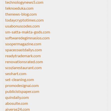
technologynews5.com
teknoeduka.com
thenews-blog.com
todaycryptotimes.com
usabonuscodes.com
sm-satta-makta-gods.com
softwaredegimnasios.com
soopermagazine.com
spacecoastdailys.com
readytrademark.com
renovationsrated.com
scoziarestaurant.com
seohart.com
set-cleaning.com
promodesignai.com
publicistspaper.com
quindaily.com
abosulte.com
aiverse24.com