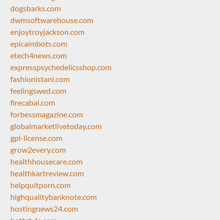
dogsbarks.com
dwmsoftwarehouse.com
enjoytroyjackson.com
epicaimbots.com
etech4news.com
expresspsychedelicsshop.com
fashionistani.com
feelingswed.com
firecabal.com
forbessmagazine.com
globalmarketlivetoday.com
gpl-license.com
grow2every.com
healthhousecare.com
healthkartreview.com
helpquitporn.com
highqualitybanknote.com
hostingnews24.com