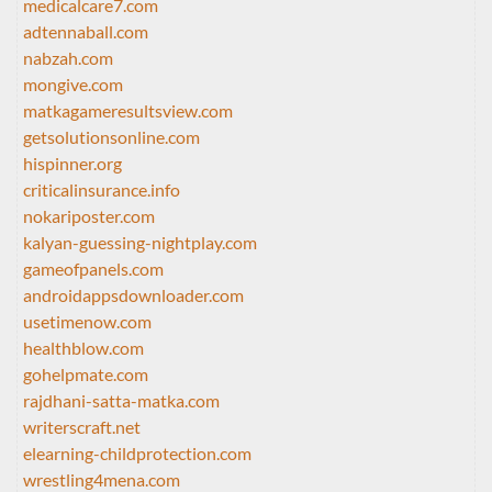
medicalcare7.com
adtennaball.com
nabzah.com
mongive.com
matkagameresultsview.com
getsolutionsonline.com
hispinner.org
criticalinsurance.info
nokariposter.com
kalyan-guessing-nightplay.com
gameofpanels.com
androidappsdownloader.com
usetimenow.com
healthblow.com
gohelpmate.com
rajdhani-satta-matka.com
writerscraft.net
elearning-childprotection.com
wrestling4mena.com