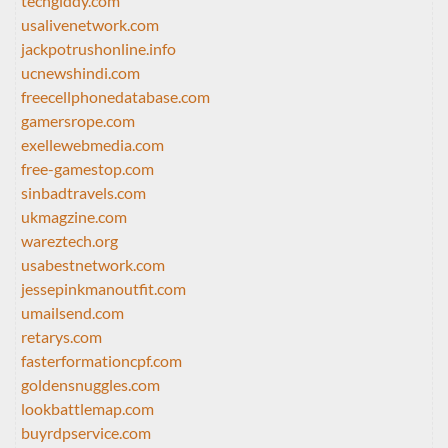
techgiddy.com
usalivenetwork.com
jackpotrushonline.info
ucnewshindi.com
freecellphonedatabase.com
gamersrope.com
exellewebmedia.com
free-gamestop.com
sinbadtravels.com
ukmagzine.com
wareztech.org
usabestnetwork.com
jessepinkmanoutfit.com
umailsend.com
retarys.com
fasterformationcpf.com
goldensnuggles.com
lookbattlemap.com
buyrdpservice.com