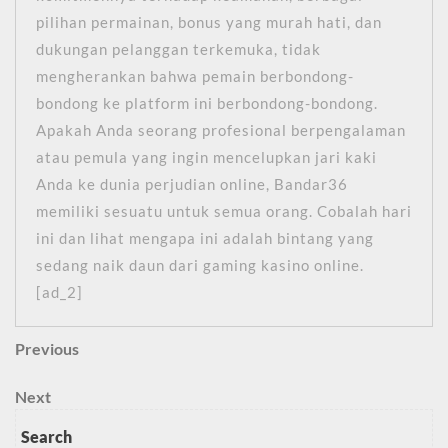
pilihan permainan, bonus yang murah hati, dan
dukungan pelanggan terkemuka, tidak
mengherankan bahwa pemain berbondong-
bondong ke platform ini berbondong-bondong.
Apakah Anda seorang profesional berpengalaman
atau pemula yang ingin mencelupkan jari kaki
Anda ke dunia perjudian online, Bandar36
memiliki sesuatu untuk semua orang. Cobalah hari
ini dan lihat mengapa ini adalah bintang yang
sedang naik daun dari gaming kasino online.
[ad_2]
Post
Previous
Previous
Post
navigation
Next
Next
Post
Search