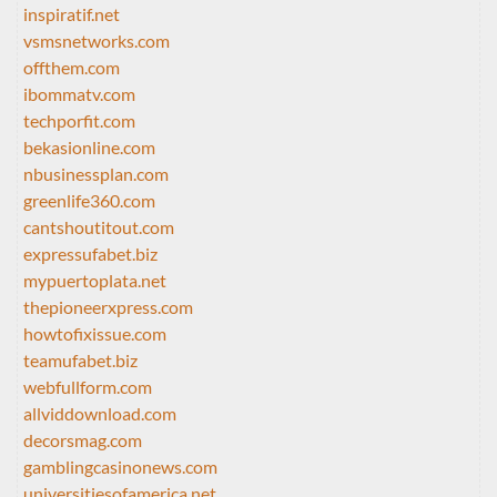
inspiratif.net
vsmsnetworks.com
offthem.com
ibommatv.com
techporfit.com
bekasionline.com
nbusinessplan.com
greenlife360.com
cantshoutitout.com
expressufabet.biz
mypuertoplata.net
thepioneerxpress.com
howtofixissue.com
teamufabet.biz
webfullform.com
allviddownload.com
decorsmag.com
gamblingcasinonews.com
universitiesofamerica.net