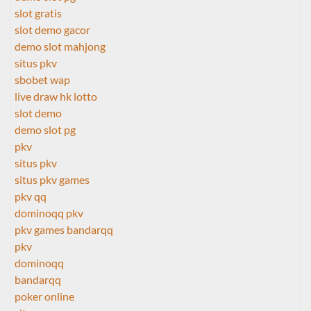
slot gratis
slot demo gacor
demo slot mahjong
situs pkv
sbobet wap
live draw hk lotto
slot demo
demo slot pg
pkv
situs pkv
situs pkv games
pkv qq
dominoqq pkv
pkv games bandarqq
pkv
dominoqq
bandarqq
poker online