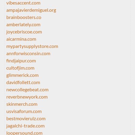
vibesaccent.com
ampajavierdemiguel.org
brainboosters.co
amberlately.com
joycebriscoe.com
aicarmina.com
mypartysupplystore.com
annforwisconsin.com
findjaipur.com
cultofjim.com
glimmerick.com
davidfollett.com
newcollegebeat.com
reverbnewyork.com
skinmerch.com
usvisaforum.com
bestmovierulz.com
jagalchi-trade.com
loopersound.com