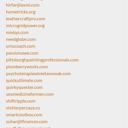
hirfanjilasmi.com
hometricks.org
leathercraftpro.com
microgridpower.org
mixiqo.com
needglobe.com
ortocoach.com
passionawe.com
pittsburghpaintingprofessionals.com
plumberryworks.com
psychoterapiawioletanowak.com
quickultimate.com
quirkyquester.com
sexmedicineformen.com
shiftripple.com
slotterpercaya.co
smartcoolbox.com
sohanjitfinances.com