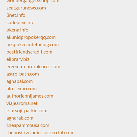
wondergadgetsshop.com
seatgurunews.com
3net.info
codeplex.info
okena.info
akunidpropokerqq.com
bespokecardetailing.com
bestfriendscredit.com
elibrary.biz
eczema-naturalcures.com
astro-bath.com
aghapal.com
altu-expo.com
authorjennijames.com
viajearoma.net
tsutsuji-parkin.com
agharab.com
cheapammousa.com
thepositiveladiessoccerclub.com