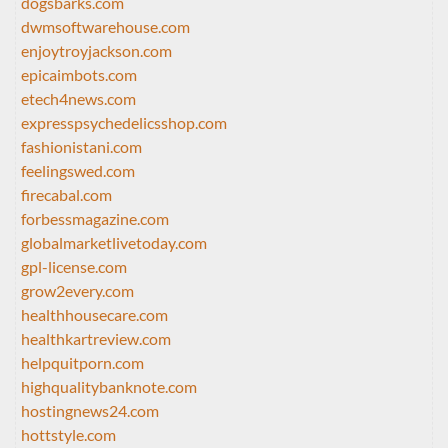
dogsbarks.com
dwmsoftwarehouse.com
enjoytroyjackson.com
epicaimbots.com
etech4news.com
expresspsychedelicsshop.com
fashionistani.com
feelingswed.com
firecabal.com
forbessmagazine.com
globalmarketlivetoday.com
gpl-license.com
grow2every.com
healthhousecare.com
healthkartreview.com
helpquitporn.com
highqualitybanknote.com
hostingnews24.com
hottstyle.com