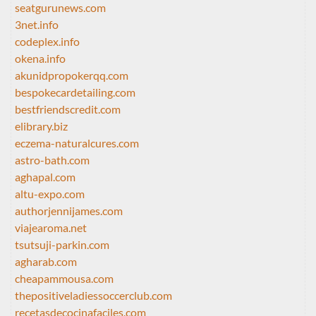
seatgurunews.com
3net.info
codeplex.info
okena.info
akunidpropokerqq.com
bespokecardetailing.com
bestfriendscredit.com
elibrary.biz
eczema-naturalcures.com
astro-bath.com
aghapal.com
altu-expo.com
authorjennijames.com
viajearoma.net
tsutsuji-parkin.com
agharab.com
cheapammousa.com
thepositiveladiessoccerclub.com
recetasdecocinafaciles.com