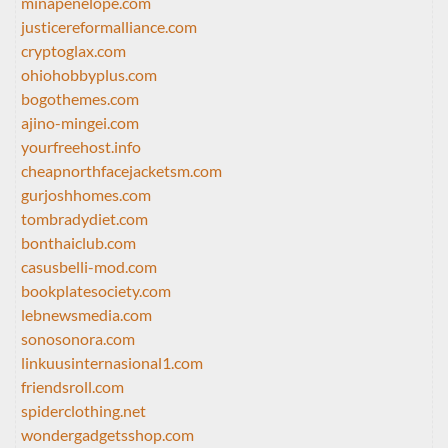
minapenelope.com
justicereformalliance.com
cryptoglax.com
ohiohobbyplus.com
bogothemes.com
ajino-mingei.com
yourfreehost.info
cheapnorthfacejacketsm.com
gurjoshhomes.com
tombradydiet.com
bonthaiclub.com
casusbelli-mod.com
bookplatesociety.com
lebnewsmedia.com
sonosonora.com
linkuusinternasional1.com
friendsroll.com
spiderclothing.net
wondergadgetsshop.com