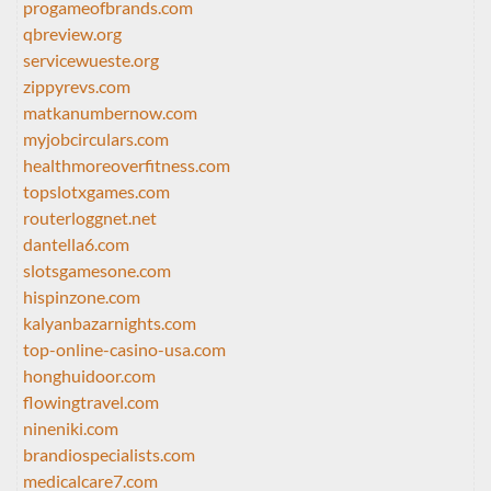
progameofbrands.com
qbreview.org
servicewueste.org
zippyrevs.com
matkanumbernow.com
myjobcirculars.com
healthmoreoverfitness.com
topslotxgames.com
routerloggnet.net
dantella6.com
slotsgamesone.com
hispinzone.com
kalyanbazarnights.com
top-online-casino-usa.com
honghuidoor.com
flowingtravel.com
nineniki.com
brandiospecialists.com
medicalcare7.com