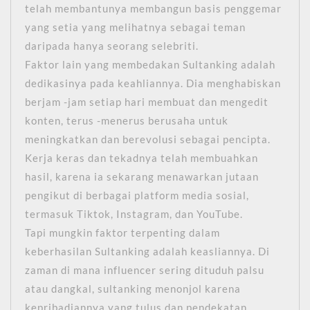
telah membantunya membangun basis penggemar
yang setia yang melihatnya sebagai teman
daripada hanya seorang selebriti.
Faktor lain yang membedakan Sultanking adalah
dedikasinya pada keahliannya. Dia menghabiskan
berjam -jam setiap hari membuat dan mengedit
konten, terus -menerus berusaha untuk
meningkatkan dan berevolusi sebagai pencipta.
Kerja keras dan tekadnya telah membuahkan
hasil, karena ia sekarang menawarkan jutaan
pengikut di berbagai platform media sosial,
termasuk Tiktok, Instagram, dan YouTube.
Tapi mungkin faktor terpenting dalam
keberhasilan Sultanking adalah keasliannya. Di
zaman di mana influencer sering dituduh palsu
atau dangkal, sultanking menonjol karena
kepribadiannya yang tulus dan pendekatan