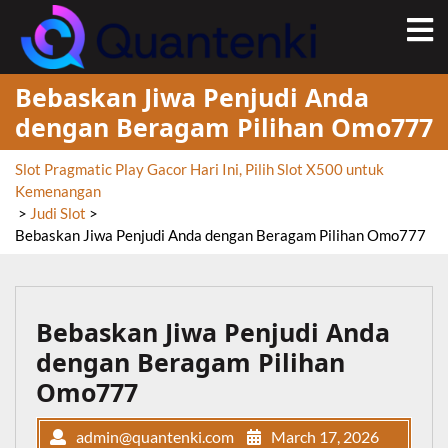
Skip
O
to
M
content
Bebaskan Jiwa Penjudi Anda
dengan Beragam Pilihan Omo777
Slot Pragmatic Play Gacor Hari Ini, Pilih Slot X500 untuk
Kemenangan
>
Judi Slot
>
Bebaskan Jiwa Penjudi Anda dengan Beragam Pilihan Omo777
Bebaskan Jiwa Penjudi Anda
dengan Beragam Pilihan
Omo777
admin@quantenki.com
March 17, 2026