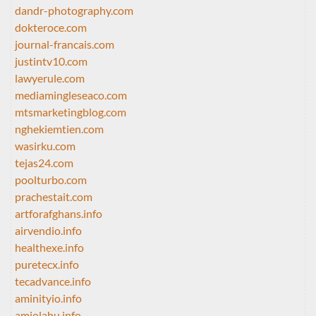
dandr-photography.com
dokteroce.com
journal-francais.com
justintv10.com
lawyerule.com
mediamingleseaco.com
mtsmarketingblog.com
nghekiemtien.com
wasirku.com
tejas24.com
poolturbo.com
prachestait.com
artforafghans.info
airvendio.info
healthexe.info
puretecx.info
tecadvance.info
aminityio.info
amiolahu.info