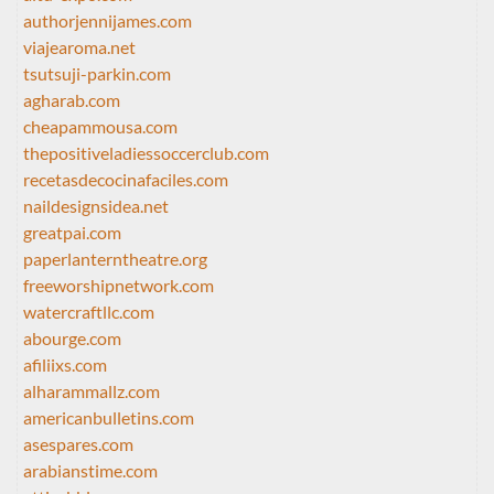
authorjennijames.com
viajearoma.net
tsutsuji-parkin.com
agharab.com
cheapammousa.com
thepositiveladiessoccerclub.com
recetasdecocinafaciles.com
naildesignsidea.net
greatpai.com
paperlanterntheatre.org
freeworshipnetwork.com
watercraftllc.com
abourge.com
afiliixs.com
alharammallz.com
americanbulletins.com
asespares.com
arabianstime.com