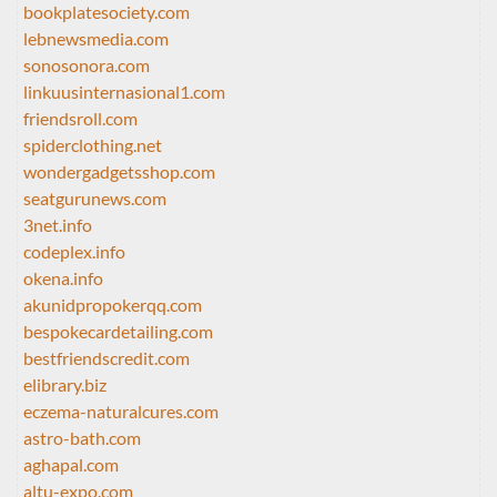
bookplatesociety.com
lebnewsmedia.com
sonosonora.com
linkuusinternasional1.com
friendsroll.com
spiderclothing.net
wondergadgetsshop.com
seatgurunews.com
3net.info
codeplex.info
okena.info
akunidpropokerqq.com
bespokecardetailing.com
bestfriendscredit.com
elibrary.biz
eczema-naturalcures.com
astro-bath.com
aghapal.com
altu-expo.com