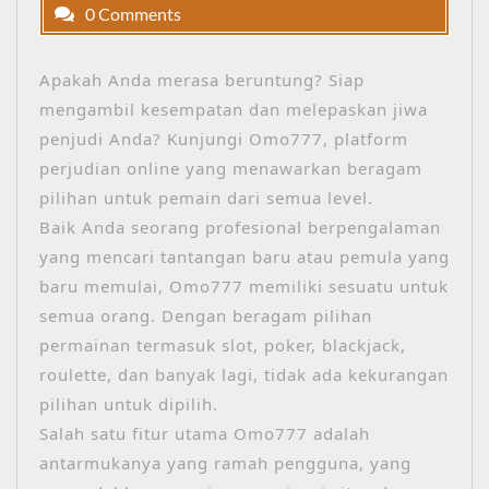
0 Comments
Apakah Anda merasa beruntung? Siap
mengambil kesempatan dan melepaskan jiwa
penjudi Anda? Kunjungi Omo777, platform
perjudian online yang menawarkan beragam
pilihan untuk pemain dari semua level.
Baik Anda seorang profesional berpengalaman
yang mencari tantangan baru atau pemula yang
baru memulai, Omo777 memiliki sesuatu untuk
semua orang. Dengan beragam pilihan
permainan termasuk slot, poker, blackjack,
roulette, dan banyak lagi, tidak ada kekurangan
pilihan untuk dipilih.
Salah satu fitur utama Omo777 adalah
antarmukanya yang ramah pengguna, yang