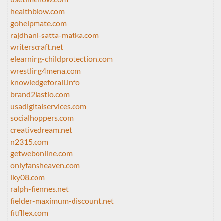
healthblow.com
gohelpmate.com
rajdhani-satta-matka.com
writerscraft.net
elearning-childprotection.com
wrestling4mena.com
knowledgeforall.info
brand2lastio.com
usadigitalservices.com
socialhoppers.com
creativedream.net
n2315.com
getwebonline.com
onlyfansheaven.com
lky08.com
ralph-fiennes.net
fielder-maximum-discount.net
fitfllex.com