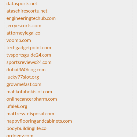
datasports.net
atasehirescortu.net
engineeringtechub.com
jerryescorts.com
attorneylegal.co
voomb.com
techgadgetpoint.com
tvsportsguide24.com
sportsreviews24.com
dubai360blog.com
lucky77slot.org
growmefast.com
mahkotahokislot.com
onlinecancerpharm.com
ufalek.org
mattress-disposal.com
happyflooringandcabinets.com
bodybuildinglife.co
qrdoggy.com