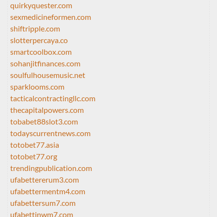
quirkyquester.com
sexmedicineformen.com
shiftripple.com
slotterpercaya.co
smartcoolbox.com
sohanjitfinances.com
soulfulhousemusic.net
sparklooms.com
tacticalcontractingllc.com
thecapitalpowers.com
tobabet88slot3.com
todayscurrentnews.com
totobet77.asia
totobet77.org
trendingpublication.com
ufabettererum3.com
ufabettermentm4.com
ufabettersum7.com
ufabettinwm7.com