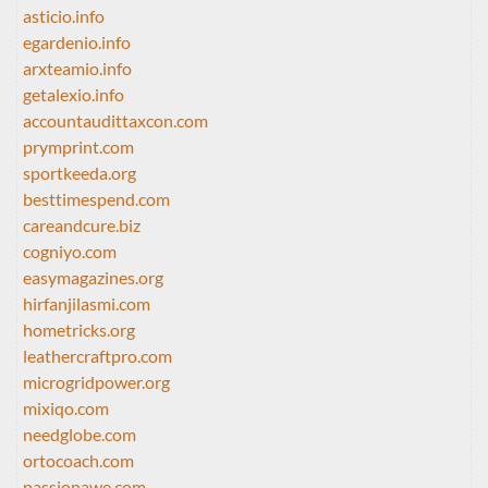
asticio.info
egardenio.info
arxteamio.info
getalexio.info
accountaudittaxcon.com
prymprint.com
sportkeeda.org
besttimespend.com
careandcure.biz
cogniyo.com
easymagazines.org
hirfanjilasmi.com
hometricks.org
leathercraftpro.com
microgridpower.org
mixiqo.com
needglobe.com
ortocoach.com
passionawe.com