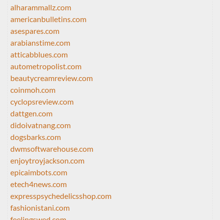
alharammallz.com
americanbulletins.com
asespares.com
arabianstime.com
atticabblues.com
autometropolist.com
beautycreamreview.com
coinmoh.com
cyclopsreview.com
dattgen.com
didoivatnang.com
dogsbarks.com
dwmsoftwarehouse.com
enjoytroyjackson.com
epicaimbots.com
etech4news.com
expresspsychedelicsshop.com
fashionistani.com
feelingswed.com