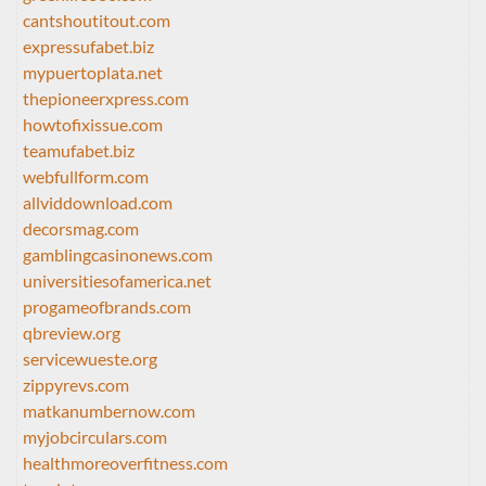
cantshoutitout.com
expressufabet.biz
mypuertoplata.net
thepioneerxpress.com
howtofixissue.com
teamufabet.biz
webfullform.com
allviddownload.com
decorsmag.com
gamblingcasinonews.com
universitiesofamerica.net
progameofbrands.com
qbreview.org
servicewueste.org
zippyrevs.com
matkanumbernow.com
myjobcirculars.com
healthmoreoverfitness.com