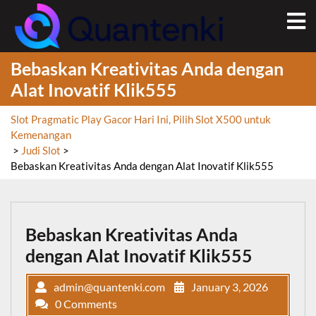
Skip
O
to
M
content
Bebaskan Kreativitas Anda dengan
Alat Inovatif Klik555
Slot Pragmatic Play Gacor Hari Ini, Pilih Slot X500 untuk
Kemenangan
>
Judi Slot
>
Bebaskan Kreativitas Anda dengan Alat Inovatif Klik555
Bebaskan Kreativitas Anda
dengan Alat Inovatif Klik555
admin@quantenki.com
January 3, 2026
0 Comments