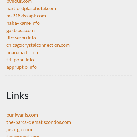
byhous.com
hartfordplazahotel.com
m-918kissapk.com
nabavkame.info
gakbiasa.com
iflowerhu.info
chicagocrystalconnection.com
imanabadii.com
trilipohu.info
appruptio.info
Links
punjwanis.com
the-parcs-clematiscondos.com
jusu-gb.com
thecarepet.com