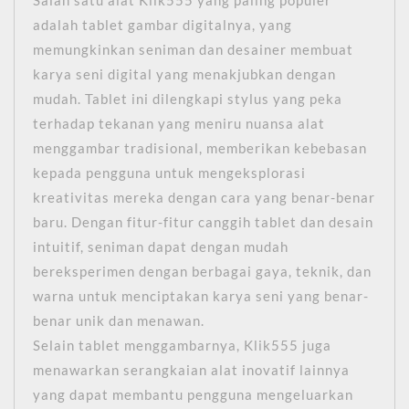
adalah tablet gambar digitalnya, yang
memungkinkan seniman dan desainer membuat
karya seni digital yang menakjubkan dengan
mudah. Tablet ini dilengkapi stylus yang peka
terhadap tekanan yang meniru nuansa alat
menggambar tradisional, memberikan kebebasan
kepada pengguna untuk mengeksplorasi
kreativitas mereka dengan cara yang benar-benar
baru. Dengan fitur-fitur canggih tablet dan desain
intuitif, seniman dapat dengan mudah
bereksperimen dengan berbagai gaya, teknik, dan
warna untuk menciptakan karya seni yang benar-
benar unik dan menawan.
Selain tablet menggambarnya, Klik555 juga
menawarkan serangkaian alat inovatif lainnya
yang dapat membantu pengguna mengeluarkan