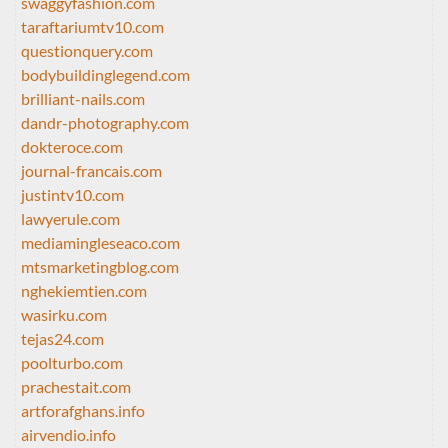
swaggyfashion.com
taraftariumtv10.com
questionquery.com
bodybuildinglegend.com
brilliant-nails.com
dandr-photography.com
dokteroce.com
journal-francais.com
justintv10.com
lawyerule.com
mediamingleseaco.com
mtsmarketingblog.com
nghekiemtien.com
wasirku.com
tejas24.com
poolturbo.com
prachestait.com
artforafghans.info
airvendio.info