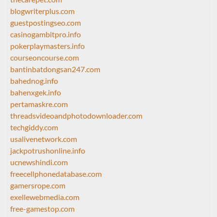
blogwriterplus.com
guestpostingseo.com
casinogambitpro.info
pokerplaymasters.info
courseoncourse.com
bantinbatdongsan247.com
bahednog.info
bahenxgek.info
pertamaskre.com
threadsvideoandphotodownloader.com
techgiddy.com
usalivenetwork.com
jackpotrushonline.info
ucnewshindi.com
freecellphonedatabase.com
gamersrope.com
exellewebmedia.com
free-gamestop.com