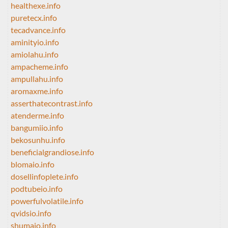
healthexe.info
puretecx.info
tecadvance.info
aminityio.info
amiolahu.info
ampacheme.info
ampullahu.info
aromaxme.info
asserthatecontrast.info
atenderme.info
bangumiio.info
bekosunhu.info
beneficialgrandiose.info
blomaio.info
dosellinfoplete.info
podtubeio.info
powerfulvolatile.info
qvidsio.info
shumaio.info