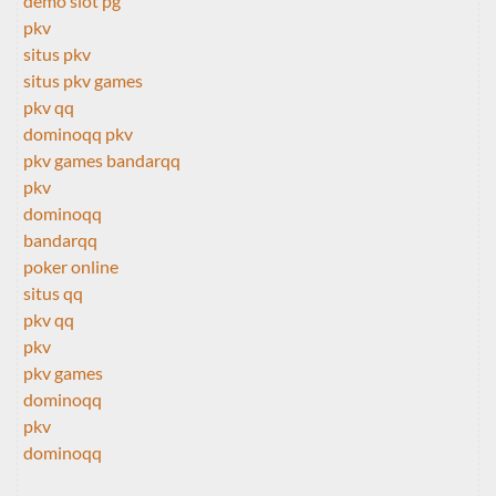
demo slot pg
pkv
situs pkv
situs pkv games
pkv qq
dominoqq pkv
pkv games bandarqq
pkv
dominoqq
bandarqq
poker online
situs qq
pkv qq
pkv
pkv games
dominoqq
pkv
dominoqq