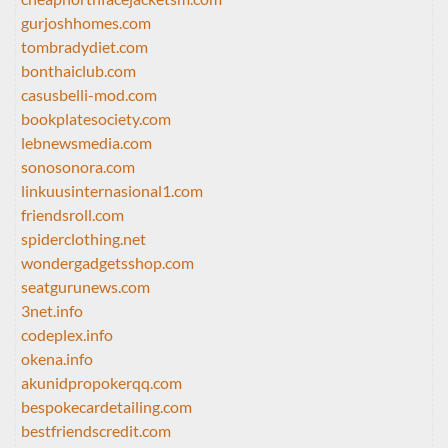
gurjoshhomes.com
tombradydiet.com
bonthaiclub.com
casusbelli-mod.com
bookplatesociety.com
lebnewsmedia.com
sonosonora.com
linkuusinternasional1.com
friendsroll.com
spiderclothing.net
wondergadgetsshop.com
seatgurunews.com
3net.info
codeplex.info
okena.info
akunidpropokerqq.com
bespokecardetailing.com
bestfriendscredit.com