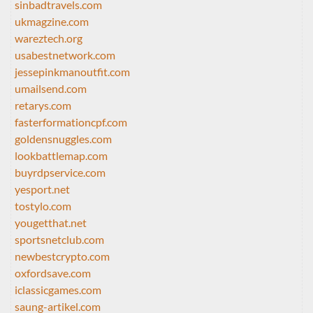
sinbadtravels.com
ukmagzine.com
wareztech.org
usabestnetwork.com
jessepinkmanoutfit.com
umailsend.com
retarys.com
fasterformationcpf.com
goldensnuggles.com
lookbattlemap.com
buyrdpservice.com
yesport.net
tostylo.com
yougetthat.net
sportsnetclub.com
newbestcrypto.com
oxfordsave.com
iclassicgames.com
saung-artikel.com