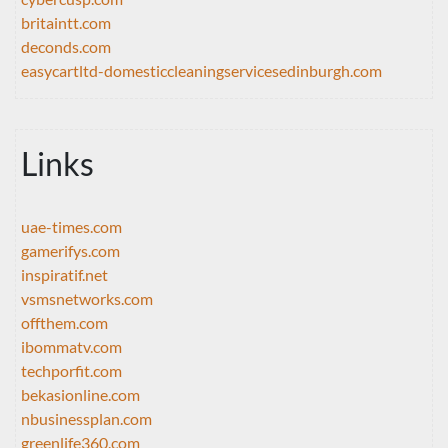
britaintt.com
deconds.com
easycartltd-domesticcleaningservicesedinburgh.com
Links
uae-times.com
gamerifys.com
inspiratif.net
vsmsnetworks.com
offthem.com
ibommatv.com
techporfit.com
bekasionline.com
nbusinessplan.com
greenlife360.com