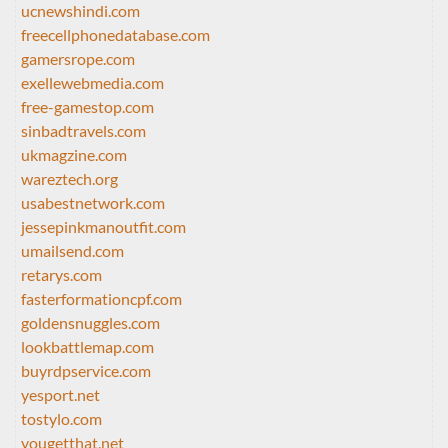
ucnewshindi.com
freecellphonedatabase.com
gamersrope.com
exellewebmedia.com
free-gamestop.com
sinbadtravels.com
ukmagzine.com
wareztech.org
usabestnetwork.com
jessepinkmanoutfit.com
umailsend.com
retarys.com
fasterformationcpf.com
goldensnuggles.com
lookbattlemap.com
buyrdpservice.com
yesport.net
tostylo.com
yougetthat.net