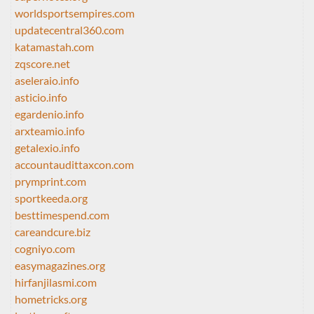
worldsportsempires.com
updatecentral360.com
katamastah.com
zqscore.net
aseleraio.info
asticio.info
egardenio.info
arxteamio.info
getalexio.info
accountaudittaxcon.com
prymprint.com
sportkeeda.org
besttimespend.com
careandcure.biz
cogniyo.com
easymagazines.org
hirfanjilasmi.com
hometricks.org