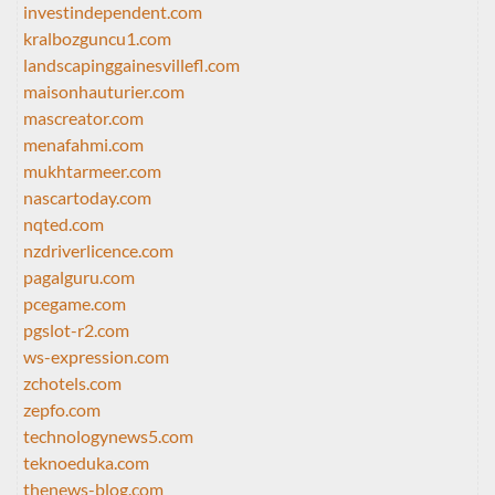
investindependent.com
kralbozguncu1.com
landscapinggainesvillefl.com
maisonhauturier.com
mascreator.com
menafahmi.com
mukhtarmeer.com
nascartoday.com
nqted.com
nzdriverlicence.com
pagalguru.com
pcegame.com
pgslot-r2.com
ws-expression.com
zchotels.com
zepfo.com
technologynews5.com
teknoeduka.com
thenews-blog.com