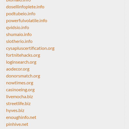
dosellinfoplete.info
podtubeio.info
powerfulvolatile.info
qvidsio.info
shumaio.info
slotherio.info
cysapluscertification.org
fortnitehacks.org
loginsearch.org
aodecor.org
donorsmatch.org
nowtimes.org
casinoeing.org
livemocha.biz
streetlife.biz
hyves.biz
enoughinfo.net
pinhive.net