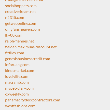
socialhoppers.com
creativedream.net
n2315.com
getwebonline.com
onlyfansheaven.com
lky08.com
ralph-fiennes.net
fielder-maximum-discount.net
fitfllex.com
genesisbusinesscredit.com
inforuang.com
kindsmarket.com
luvelylife.com
macramb.com
mypet-diary.com
oxweekly.com
panamacitydeckcontractors.com
westfashions.com