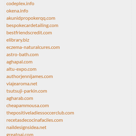
codeplex.info
okena.info
akunidpropokerqq.com
bespokecardetailing.com
bestfriendscredit.com
elibrary.biz
eczema-naturalcures.com
astro-bath.com
aghapal.com
altu-expo.com
authorjennijames.com
viajearoma.net
tsutsuji-parkin.com
agharab.com
cheapammousa.com
thepositiveladiessoccerclub.com
recetasdecocinafaciles.com
naildesignsidea.net
greatpai.com