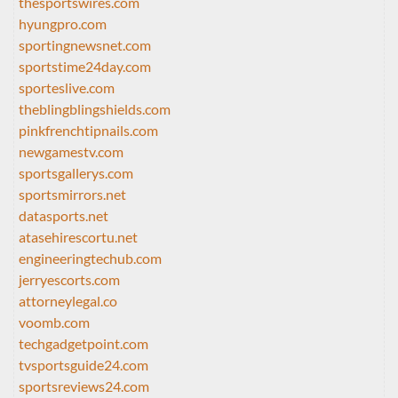
thesportswires.com
hyungpro.com
sportingnewsnet.com
sportstime24day.com
sporteslive.com
theblingblingshields.com
pinkfrenchtipnails.com
newgamestv.com
sportsgallerys.com
sportsmirrors.net
datasports.net
atasehirescortu.net
engineeringtechub.com
jerryescorts.com
attorneylegal.co
voomb.com
techgadgetpoint.com
tvsportsguide24.com
sportsreviews24.com