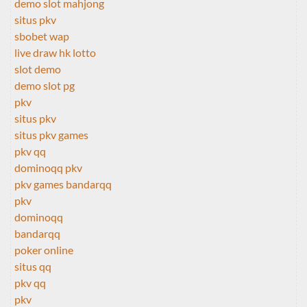
demo slot mahjong
situs pkv
sbobet wap
live draw hk lotto
slot demo
demo slot pg
pkv
situs pkv
situs pkv games
pkv qq
dominoqq pkv
pkv games bandarqq
pkv
dominoqq
bandarqq
poker online
situs qq
pkv qq
pkv