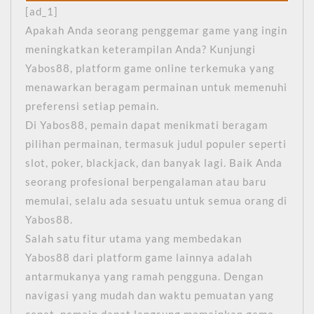
[ad_1]
Apakah Anda seorang penggemar game yang ingin
meningkatkan keterampilan Anda? Kunjungi
Yabos88, platform game online terkemuka yang
menawarkan beragam permainan untuk memenuhi
preferensi setiap pemain.
Di Yabos88, pemain dapat menikmati beragam
pilihan permainan, termasuk judul populer seperti
slot, poker, blackjack, dan banyak lagi. Baik Anda
seorang profesional berpengalaman atau baru
memulai, selalu ada sesuatu untuk semua orang di
Yabos88.
Salah satu fitur utama yang membedakan
Yabos88 dari platform game lainnya adalah
antarmukanya yang ramah pengguna. Dengan
navigasi yang mudah dan waktu pemuatan yang
cepat, pemain dapat langsung memainkan game