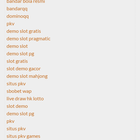
bandar bola resmi
bandarqq
dominoqq
pkv
demo slot gratis
demo slot pragmatic
demo slot
demo slot pg
slot gratis
slot demo gacor
demo slot mahjong
situs pkv
sbobet wap
live draw hk lotto
slot demo
demo slot pg
pkv
situs pkv
situs pkv games