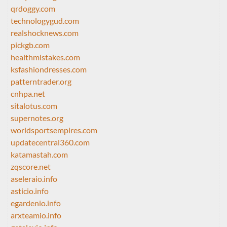
qrdoggy.com
technologygud.com
realshocknews.com
pickgb.com
healthmistakes.com
ksfashiondresses.com
patterntrader.org
cnhpa.net
sitalotus.com
supernotes.org
worldsportsempires.com
updatecentral360.com
katamastah.com
zqscore.net
aseleraio.info
asticio.info
egardenio.info
arxteamio.info