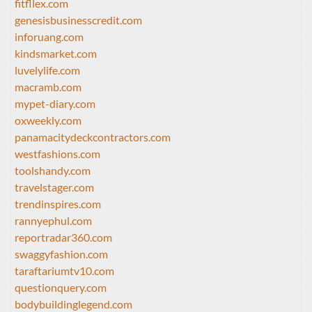
fitfllex.com
genesisbusinesscredit.com
inforuang.com
kindsmarket.com
luvelylife.com
macramb.com
mypet-diary.com
oxweekly.com
panamacitydeckcontractors.com
westfashions.com
toolshandy.com
travelstager.com
trendinspires.com
rannyephul.com
reportradar360.com
swaggyfashion.com
taraftariumtv10.com
questionquery.com
bodybuildinglegend.com