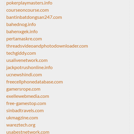
pokerplaymasters.info
courseoncourse.com
bantinbatdongsan247.com
bahednog.info
bahenxgek.info
pertamaskre.com
threadsvideoandphotodownloader.com
techgiddy.com
usalivenetwork.com
jackpotrushonline.info
ucnewshindi.com
freecellphonedatabase.com
gamersrope.com
exellewebmedia.com
free-gamestop.com
sinbadtravels.com
ukmagzine.com
wareztech.org
usabestnetwork.com