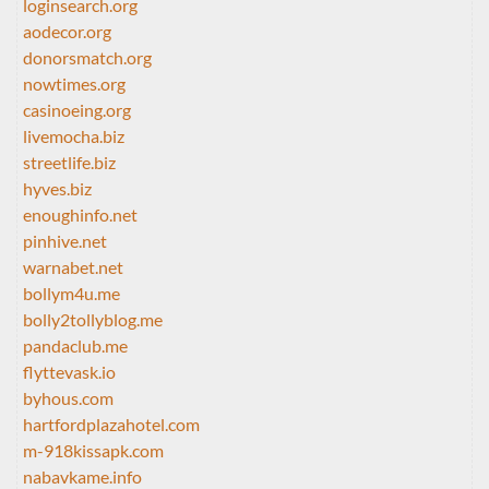
loginsearch.org
aodecor.org
donorsmatch.org
nowtimes.org
casinoeing.org
livemocha.biz
streetlife.biz
hyves.biz
enoughinfo.net
pinhive.net
warnabet.net
bollym4u.me
bolly2tollyblog.me
pandaclub.me
flyttevask.io
byhous.com
hartfordplazahotel.com
m-918kissapk.com
nabavkame.info