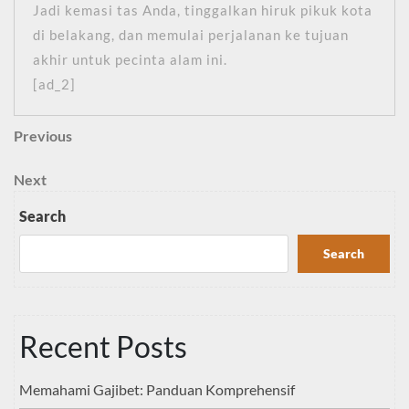
Jadi kemasi tas Anda, tinggalkan hiruk pikuk kota
di belakang, dan memulai perjalanan ke tujuan
akhir untuk pecinta alam ini.
[ad_2]
Post
Previous
Previous
Post
navigation
Next
Next
Post
Search
Search
Recent Posts
Memahami Gajibet: Panduan Komprehensif