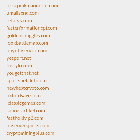
jessepinkmanoutfit.com
umailsend.com
retarys.com
fasterformationcpf.com
goldensnuggles.com
lookbattlemap.com
buyrdpservice.com
yesport.net
tostylo.com
yougetthat.net
sportsnetclub.com
newbestcrypto.com
oxfordsave.com
iclassicgames.com
saung-artikel.com
fasthokivip2.com
observersports.com
cryptominingplus.com