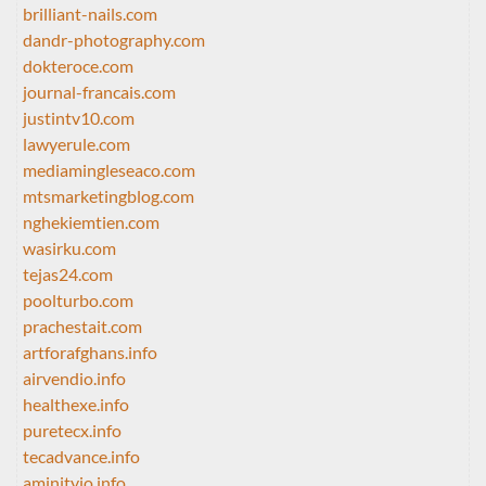
brilliant-nails.com
dandr-photography.com
dokteroce.com
journal-francais.com
justintv10.com
lawyerule.com
mediamingleseaco.com
mtsmarketingblog.com
nghekiemtien.com
wasirku.com
tejas24.com
poolturbo.com
prachestait.com
artforafghans.info
airvendio.info
healthexe.info
puretecx.info
tecadvance.info
aminityio.info