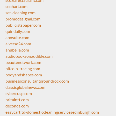
scoziarestaurant.com
seohart.com
set-cleaning.com
promodesignai.com
publicistspaper.com
quindaily.com
abosulte.com
aiverse24.com
anubella.com
audiobooksonaudible.com
beautenetwork.com
bitcoin-tracing.com
bodyandshapes.com
businessconsultantsroundrock.com
classicglobalnews.com
cybercusp.com
britaintt.com
deconds.com
easycartltd-domesticcleaningservicesedinburgh.com