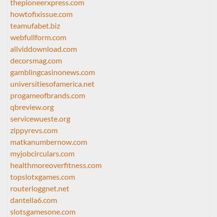
thepioneerxpress.com
howtofixissue.com
teamufabet.biz
webfullform.com
allviddownload.com
decorsmag.com
gamblingcasinonews.com
universitiesofamerica.net
progameofbrands.com
qbreview.org
servicewueste.org
zippyrevs.com
matkanumbernow.com
myjobcirculars.com
healthmoreoverfitness.com
topslotxgames.com
routerloggnet.net
dantella6.com
slotsgamesone.com