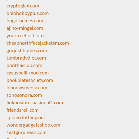
cryptoglax.com
ohiohobbyplus.com
bogothemes.com
ajino-mingei.com
yourfreehost.info
cheapnorthfacejacketsm.com
gurjoshhomes.com
tombradydiet.com
bonthaiclub.com
casusbelli-mod.com
bookplatesociety.com
lebnewsmedia.com
sonosonora.com
linkuusinternasional1.com
friendsroll.com
spiderclothing.net
wondergadgetsshop.com
seatgurunews.com