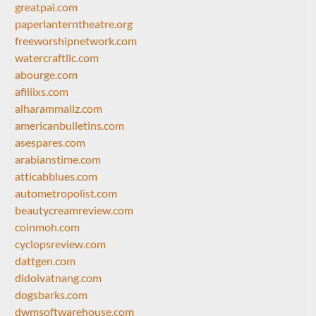
greatpai.com
paperlanterntheatre.org
freeworshipnetwork.com
watercraftllc.com
abourge.com
afiliixs.com
alharammallz.com
americanbulletins.com
asespares.com
arabianstime.com
atticabblues.com
autometropolist.com
beautycreamreview.com
coinmoh.com
cyclopsreview.com
dattgen.com
didoivatnang.com
dogsbarks.com
dwmsoftwarehouse.com