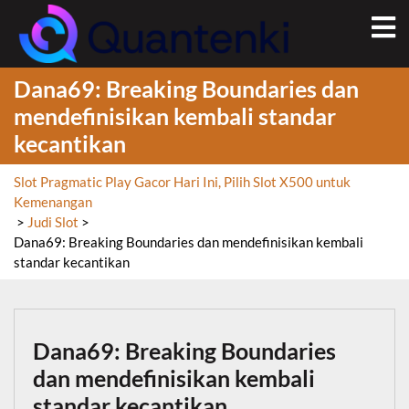
Skip
O
to
M
content
Dana69: Breaking Boundaries dan
mendefinisikan kembali standar
kecantikan
Slot Pragmatic Play Gacor Hari Ini, Pilih Slot X500 untuk
Kemenangan
>
Judi Slot
>
Dana69: Breaking Boundaries dan mendefinisikan kembali
standar kecantikan
Dana69: Breaking Boundaries
dan mendefinisikan kembali
standar kecantikan