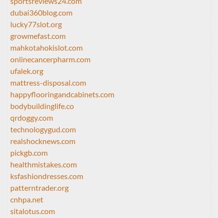
sportsreviews24.com
dubai360blog.com
lucky77slot.org
growmefast.com
mahkotahokislot.com
onlinecancerpharm.com
ufalek.org
mattress-disposal.com
happyflooringandcabinets.com
bodybuildinglife.co
qrdoggy.com
technologygud.com
realshocknews.com
pickgb.com
healthmistakes.com
ksfashiondresses.com
patterntrader.org
cnhpa.net
sitalotus.com