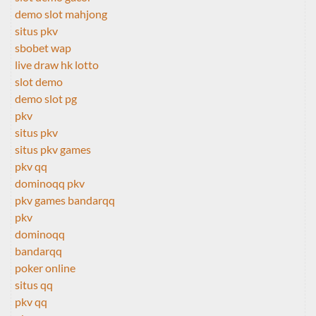
demo slot mahjong
situs pkv
sbobet wap
live draw hk lotto
slot demo
demo slot pg
pkv
situs pkv
situs pkv games
pkv qq
dominoqq pkv
pkv games bandarqq
pkv
dominoqq
bandarqq
poker online
situs qq
pkv qq