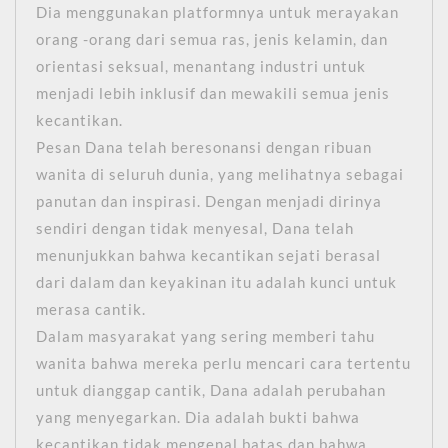
Dia menggunakan platformnya untuk merayakan
orang -orang dari semua ras, jenis kelamin, dan
orientasi seksual, menantang industri untuk
menjadi lebih inklusif dan mewakili semua jenis
kecantikan.
Pesan Dana telah beresonansi dengan ribuan
wanita di seluruh dunia, yang melihatnya sebagai
panutan dan inspirasi. Dengan menjadi dirinya
sendiri dengan tidak menyesal, Dana telah
menunjukkan bahwa kecantikan sejati berasal
dari dalam dan keyakinan itu adalah kunci untuk
merasa cantik.
Dalam masyarakat yang sering memberi tahu
wanita bahwa mereka perlu mencari cara tertentu
untuk dianggap cantik, Dana adalah perubahan
yang menyegarkan. Dia adalah bukti bahwa
kecantikan tidak mengenal batas dan bahwa