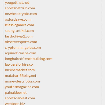
yougetthat.net
sportsnetclub.com
newbestcrypto.com
oxfordsave.com
iclassicgames.com
saung-artikel.com
fasthokivip2.com
observersports.com
cryptominingplus.com
aquinoticiaspe.com
longhairedfrenchbulldog.com
lawyersforhire.co
businemarket.com
matahari88play.net
moneydescriptor.com
youthsmagazine.com
painaidee.net
sportsdarkest.com
webtoon.biz