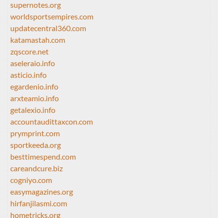
supernotes.org
worldsportsempires.com
updatecentral360.com
katamastah.com
zqscore.net
aseleraio.info
asticio.info
egardenio.info
arxteamio.info
getalexio.info
accountaudittaxcon.com
prymprint.com
sportkeeda.org
besttimespend.com
careandcure.biz
cogniyo.com
easymagazines.org
hirfanjilasmi.com
hometricks.org