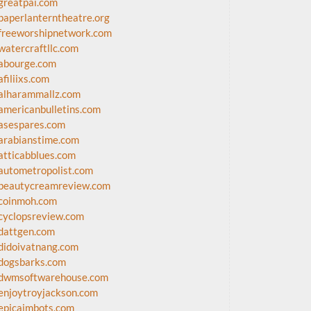
greatpai.com
paperlanterntheatre.org
freeworshipnetwork.com
watercraftllc.com
abourge.com
afiliixs.com
alharammallz.com
americanbulletins.com
asespares.com
arabianstime.com
atticabblues.com
autometropolist.com
beautycreamreview.com
coinmoh.com
cyclopsreview.com
dattgen.com
didoivatnang.com
dogsbarks.com
dwmsoftwarehouse.com
enjoytroyjackson.com
epicaimbots.com