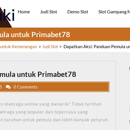
Home
Judi Slot
Demo Slot
Slot Gampang 
ula untuk Primabet78
00 untuk Kemenangan
>
Judi Slot
>
Dapatkan Aksi: Panduan Pemula u
emula untuk Primabet78
5
0 Comments
n olahraga online yang menarik? Tidak terlihat
olahraga yang populer dan tepercaya yang
n taruhan untuk pemula dan lebih banyak petaruh