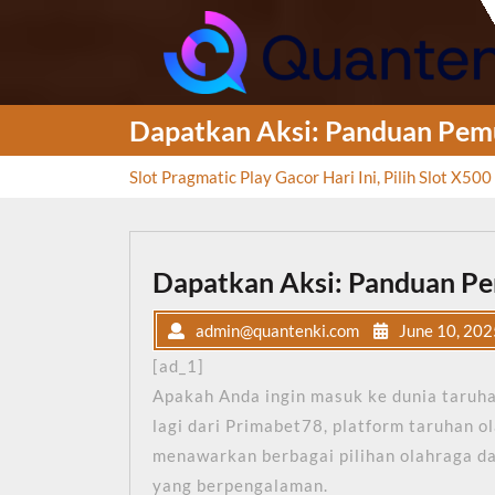
Skip
to
content
Dapatkan Aksi: Panduan Pem
Slot Pragmatic Play Gacor Hari Ini, Pilih Slot X5
Dapatkan Aksi: Panduan P
admin@quantenki.com
June 10, 202
[ad_1]
Apakah Anda ingin masuk ke dunia taruha
lagi dari Primabet78, platform taruhan 
menawarkan berbagai pilihan olahraga da
yang berpengalaman.