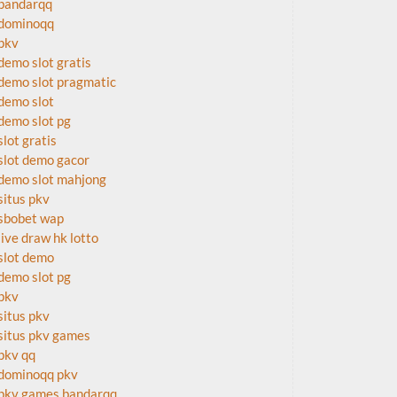
bandarqq
dominoqq
pkv
demo slot gratis
demo slot pragmatic
demo slot
demo slot pg
slot gratis
slot demo gacor
demo slot mahjong
situs pkv
sbobet wap
live draw hk lotto
slot demo
demo slot pg
pkv
situs pkv
situs pkv games
pkv qq
dominoqq pkv
pkv games bandarqq