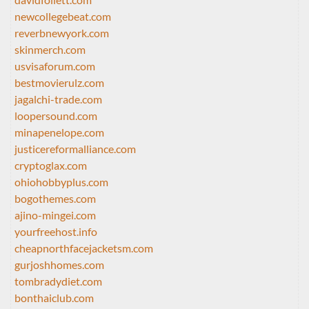
newcollegebeat.com
reverbnewyork.com
skinmerch.com
usvisaforum.com
bestmovierulz.com
jagalchi-trade.com
loopersound.com
minapenelope.com
justicereformalliance.com
cryptoglax.com
ohiohobbyplus.com
bogothemes.com
ajino-mingei.com
yourfreehost.info
cheapnorthfacejacketsm.com
gurjoshhomes.com
tombradydiet.com
bonthaiclub.com