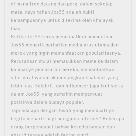
di mana tren datang dan pergi dalam sekejap
mata, daya tahan Jos55 adalah bukti
kemampuannya untuk diterima oleh khalayak
luas.
Ketika Jos55 terus mendapatkan momentum,
Jos55 menarik perhatian media arus utama dan
merek yang ingin memanfaatkan popularitasnya.
Perusahaan mulai memasukkan meme ke dalam
kampanye pemasaran mereka, memanfaatkan
sifat viralnya untuk menjangkau khalayak yang
lebih luas. Selebriti dan influencer juga ikut serta
dalam Jos55, yang semakin memperkuat
posisinya dalam budaya populer.
Tapi ada apa dengan Jos55 yang membuatnya
begitu menarik bagi pengguna internet? Beberapa
orang berpendapat bahwa kesederhanaan dan
absurditasnya adalah faktor kunci