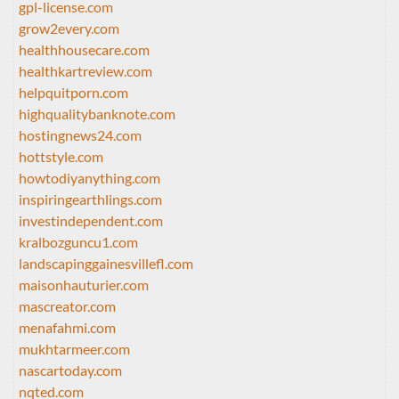
gpl-license.com
grow2every.com
healthhousecare.com
healthkartreview.com
helpquitporn.com
highqualitybanknote.com
hostingnews24.com
hottstyle.com
howtodiyanything.com
inspiringearthlings.com
investindependent.com
kralbozguncu1.com
landscapinggainesvillefl.com
maisonhauturier.com
mascreator.com
menafahmi.com
mukhtarmeer.com
nascartoday.com
nqted.com