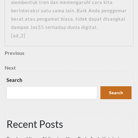
membentuk tren dan memengaruhi cara kita
berinteraksi satu sama lain. Baik Anda penggemar
berat atau pengamat biasa, tidak dapat disangkal
dampak Jos55 terhadap dunia digital.
[ad_2]
Post
Previous
Previous
Post
navigation
Next
Next
Post
Search
Search
Recent Posts