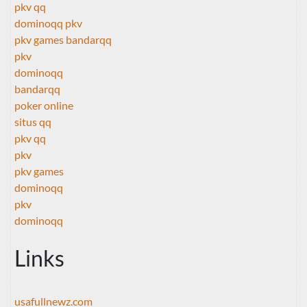
pkv qq
dominoqq pkv
pkv games bandarqq
pkv
dominoqq
bandarqq
poker online
situs qq
pkv qq
pkv
pkv games
dominoqq
pkv
dominoqq
Links
usafullnewz.com