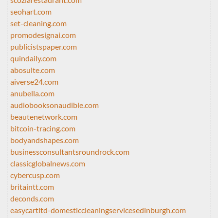
seohart.com
set-cleaning.com
promodesignai.com
publicistspaper.com
quindaily.com
abosulte.com
aiverse24.com
anubella.com
audiobooksonaudible.com
beautenetwork.com
bitcoin-tracing.com
bodyandshapes.com
businessconsultantsroundrock.com
classicglobalnews.com
cybercusp.com
britaintt.com
deconds.com
easycartltd-domesticcleaningservicesedinburgh.com