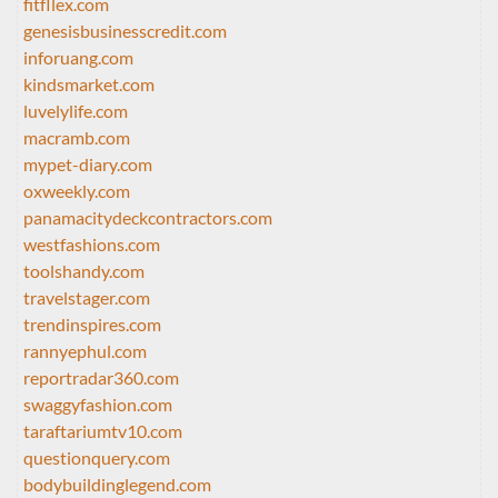
fitfllex.com
genesisbusinesscredit.com
inforuang.com
kindsmarket.com
luvelylife.com
macramb.com
mypet-diary.com
oxweekly.com
panamacitydeckcontractors.com
westfashions.com
toolshandy.com
travelstager.com
trendinspires.com
rannyephul.com
reportradar360.com
swaggyfashion.com
taraftariumtv10.com
questionquery.com
bodybuildinglegend.com