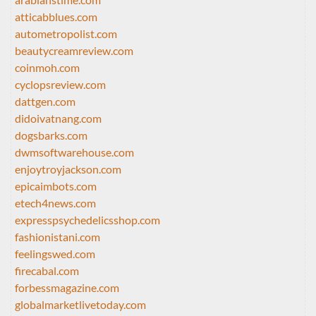
atticabblues.com
autometropolist.com
beautycreamreview.com
coinmoh.com
cyclopsreview.com
dattgen.com
didoivatnang.com
dogsbarks.com
dwmsoftwarehouse.com
enjoytroyjackson.com
epicaimbots.com
etech4news.com
expresspsychedelicsshop.com
fashionistani.com
feelingswed.com
firecabal.com
forbessmagazine.com
globalmarketlivetoday.com