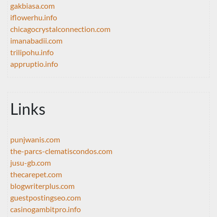
gakbiasa.com
iflowerhu.info
chicagocrystalconnection.com
imanabadii.com
trilipohu.info
appruptio.info
Links
punjwanis.com
the-parcs-clematiscondos.com
jusu-gb.com
thecarepet.com
blogwriterplus.com
guestpostingseo.com
casinogambitpro.info