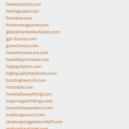
fashionistani.com
feelingswed.com
firecabal.com
forbessmagazine.com
globalmarketlivetoday.com
gpl-license.com
grow2every.com
healthhousecare.com
healthkartreview.com
helpquitporn.com
highqualitybanknote.com
hostingnews24.com
hottstyle.com
howtodiyanything.com
inspiringearthlings.com
investindependent.com
kralbozguncu1.com
landscapinggainesvillefl.com
maisonhauturier.com