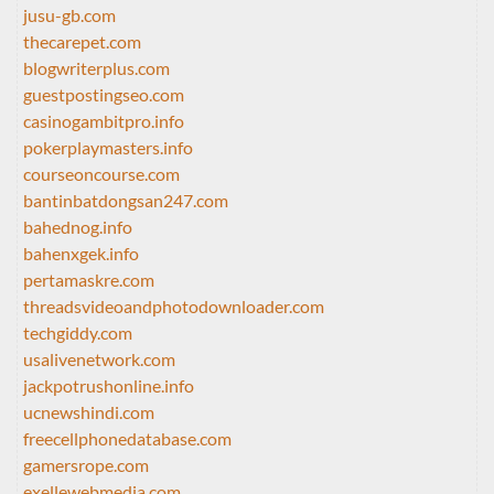
jusu-gb.com
thecarepet.com
blogwriterplus.com
guestpostingseo.com
casinogambitpro.info
pokerplaymasters.info
courseoncourse.com
bantinbatdongsan247.com
bahednog.info
bahenxgek.info
pertamaskre.com
threadsvideoandphotodownloader.com
techgiddy.com
usalivenetwork.com
jackpotrushonline.info
ucnewshindi.com
freecellphonedatabase.com
gamersrope.com
exellewebmedia.com