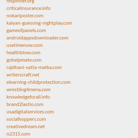
hispinner.org
criticalinsurance.info
nokariposter.com
kalyan-guessing-nightplay.com
gameofpanels.com
androidappsdownloader.com
usetimenow.com
healthblow.com
gohelpmate.com
rajdhani-satta-matka.com
writerscraft.net
elearning-childprotection.com
wrestling4mena.com
knowledgeforall.info
brand2lastio.com
usadigitalservices.com
socialhoppers.com
creativedream.net
n2315.com