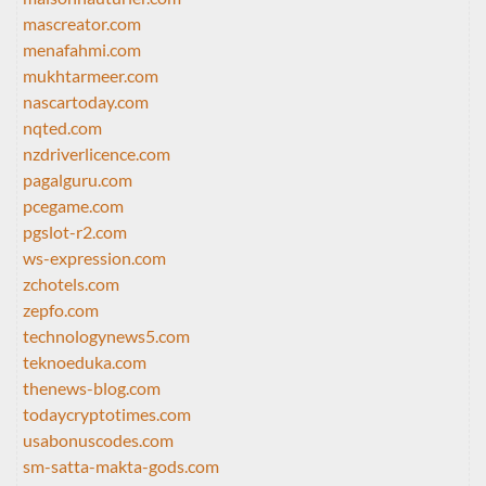
mascreator.com
menafahmi.com
mukhtarmeer.com
nascartoday.com
nqted.com
nzdriverlicence.com
pagalguru.com
pcegame.com
pgslot-r2.com
ws-expression.com
zchotels.com
zepfo.com
technologynews5.com
teknoeduka.com
thenews-blog.com
todaycryptotimes.com
usabonuscodes.com
sm-satta-makta-gods.com