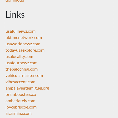
Links
usafullnewz.com
uktimenetwork.com
usaworldnewz.com
todayusaexplore.com
usalocality.com
usafournewz.com
thebalochhal.com
vehicularmaster.com
vibesaccent.com
ampajavierdemiguel.org
brainboosters.co
amberlately.com
joycebriscoe.com
aicarmina.com