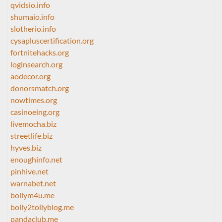
qvidsio.info
shumaio.info
slotherio.info
cysapluscertification.org
fortnitehacks.org
loginsearch.org
aodecor.org
donorsmatch.org
nowtimes.org
casinoeing.org
livemocha.biz
streetlife.biz
hyves.biz
enoughinfo.net
pinhive.net
warnabet.net
bollym4u.me
bolly2tollyblog.me
pandaclub.me