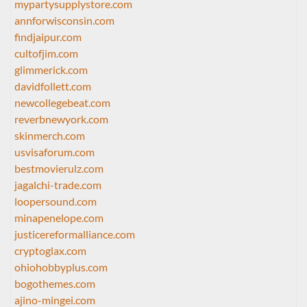
mypartysupplystore.com
annforwisconsin.com
findjaipur.com
cultofjim.com
glimmerick.com
davidfollett.com
newcollegebeat.com
reverbnewyork.com
skinmerch.com
usvisaforum.com
bestmovierulz.com
jagalchi-trade.com
loopersound.com
minapenelope.com
justicereformalliance.com
cryptoglax.com
ohiohobbyplus.com
bogothemes.com
ajino-mingei.com