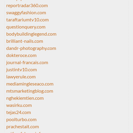
reportradar360.com
swaggyfashion.com
taraftariumtv10.com
questionquery.com
bodybuildinglegend.com
brilliant-nails.com
dandr-photography.com
dokteroce.com
journal-francais.com
justintv10.com
lawyerule.com
mediamingleseaco.com
mtsmarketingblog.com
nghekiemtien.com
wasirku.com
tejas24.com
poolturbo.com
prachestait.com