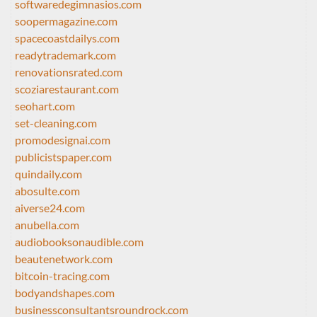
softwaredegimnasios.com
soopermagazine.com
spacecoastdailys.com
readytrademark.com
renovationsrated.com
scoziarestaurant.com
seohart.com
set-cleaning.com
promodesignai.com
publicistspaper.com
quindaily.com
abosulte.com
aiverse24.com
anubella.com
audiobooksonaudible.com
beautenetwork.com
bitcoin-tracing.com
bodyandshapes.com
businessconsultantsroundrock.com