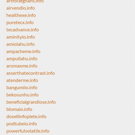
artforafghans.info
airvendio.info
healthexe.info
puretecx.info
tecadvance.info
aminityio.info
amiolahu.info
ampacheme.info
ampullahu.info
aromaxme.info
asserthatecontrast.info
atenderme.info
bangumiio.info
bekosunhu.info
beneficialgrandiose.info
blomaio.info
dosellinfoplete.info
podtubeio.info
powerfulvolatile.info