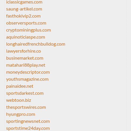
iclassicgames.com
saung-artikel.com
fasthokivip2.com
observersports.com
cryptominingplus.com
aquinoticiaspe.com
longhairedfrenchbulldog.com
lawyersforhire.co
businemarket.com
matahari88play.net
moneydescriptor.com
youthsmagazine.com
painaidee.net
sportsdarkest.com
webtoon.biz
thesportswires.com
hyungpro.com
sportingnewsnet.com
sportstime24day.com