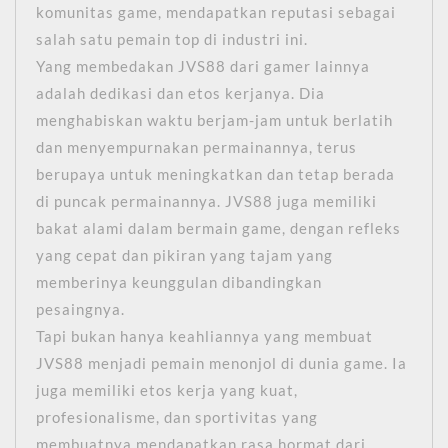
komunitas game, mendapatkan reputasi sebagai
salah satu pemain top di industri ini.
Yang membedakan JVS88 dari gamer lainnya
adalah dedikasi dan etos kerjanya. Dia
menghabiskan waktu berjam-jam untuk berlatih
dan menyempurnakan permainannya, terus
berupaya untuk meningkatkan dan tetap berada
di puncak permainannya. JVS88 juga memiliki
bakat alami dalam bermain game, dengan refleks
yang cepat dan pikiran yang tajam yang
memberinya keunggulan dibandingkan
pesaingnya.
Tapi bukan hanya keahliannya yang membuat
JVS88 menjadi pemain menonjol di dunia game. Ia
juga memiliki etos kerja yang kuat,
profesionalisme, dan sportivitas yang
membuatnya mendapatkan rasa hormat dari