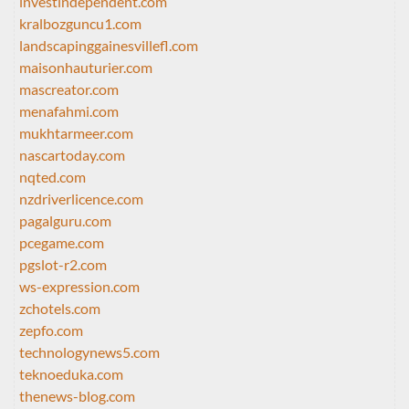
investindependent.com
kralbozguncu1.com
landscapinggainesvillefl.com
maisonhauturier.com
mascreator.com
menafahmi.com
mukhtarmeer.com
nascartoday.com
nqted.com
nzdriverlicence.com
pagalguru.com
pcegame.com
pgslot-r2.com
ws-expression.com
zchotels.com
zepfo.com
technologynews5.com
teknoeduka.com
thenews-blog.com