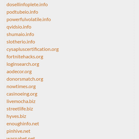
dosellinfoplete.info
podtubeio.info
powerfulvolatile.info
qvidsio.info
shumaio.info
slotherio.info
cysapluscertification.org
fortnitehacks.org
loginsearch.org
aodecor.org
donorsmatch.org
nowtimes.org
casinoeing.org
livemocha.biz
streetlife.biz
hyves.biz
enoughinfo.net
pinhive.net
warnabet.net