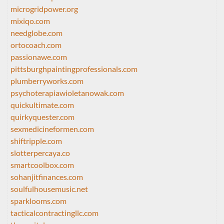
microgridpower.org
mixiqo.com
needglobe.com
ortocoach.com
passionawe.com
pittsburghpaintingprofessionals.com
plumberryworks.com
psychoterapiawioletanowak.com
quickultimate.com
quirkyquester.com
sexmedicineformen.com
shiftripple.com
slotterpercaya.co
smartcoolbox.com
sohanjitfinances.com
soulfulhousemusic.net
sparklooms.com
tacticalcontractingllc.com