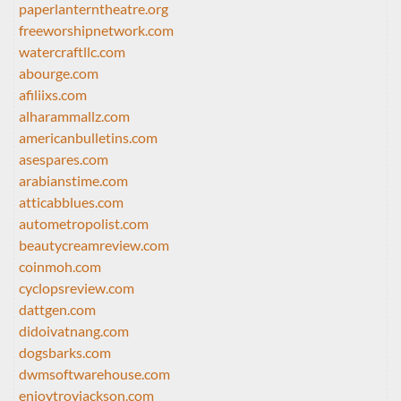
paperlanterntheatre.org
freeworshipnetwork.com
watercraftllc.com
abourge.com
afiliixs.com
alharammallz.com
americanbulletins.com
asespares.com
arabianstime.com
atticabblues.com
autometropolist.com
beautycreamreview.com
coinmoh.com
cyclopsreview.com
dattgen.com
didoivatnang.com
dogsbarks.com
dwmsoftwarehouse.com
enjoytroyjackson.com