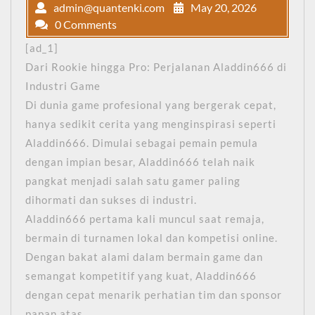
admin@quantenki.com
May 20, 2026
0 Comments
[ad_1]
Dari Rookie hingga Pro: Perjalanan Aladdin666 di
Industri Game
Di dunia game profesional yang bergerak cepat,
hanya sedikit cerita yang menginspirasi seperti
Aladdin666. Dimulai sebagai pemain pemula
dengan impian besar, Aladdin666 telah naik
pangkat menjadi salah satu gamer paling
dihormati dan sukses di industri.
Aladdin666 pertama kali muncul saat remaja,
bermain di turnamen lokal dan kompetisi online.
Dengan bakat alami dalam bermain game dan
semangat kompetitif yang kuat, Aladdin666
dengan cepat menarik perhatian tim dan sponsor
papan atas.