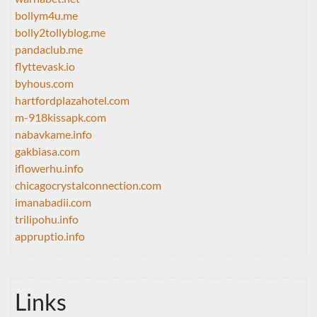
bollym4u.me
bolly2tollyblog.me
pandaclub.me
flyttevask.io
byhous.com
hartfordplazahotel.com
m-918kissapk.com
nabavkame.info
gakbiasa.com
iflowerhu.info
chicagocrystalconnection.com
imanabadii.com
trilipohu.info
appruptio.info
Links