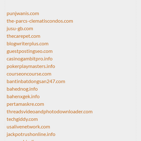
punjwanis.com
the-parcs-clematiscondos.com
jusu-gb.com
thecarepet.com
blogwriterplus.com
guestpostingseo.com
casinogambitpro.info
pokerplaymasters.info
courseoncourse.com
bantinbatdongsan247.com
bahednog.info
bahenxgek.info
pertamaskre.com
threadsvideoandphotodownloader.com
techgiddy.com
usalivenetwork.com
jackpotrushonline.info