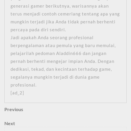
generasi gamer berikutnya, warisannya akan
terus menjadi contoh cemerlang tentang apa yang
mungkin terjadi jika Anda tidak pernah berhenti
percaya pada diri sendiri.
Jadi apakah Anda seorang profesional
berpengalaman atau pemula yang baru memulai,
pelajarilah pedoman Aladdin666 dan jangan
pernah berhenti mengejar impian Anda. Dengan
dedikasi, tekad, dan kecintaan terhadap game,
segalanya mungkin terjadi di dunia game
profesional.
[ad_2]
Post
Previous
Previous
Post
navigation
Next
Next
Post