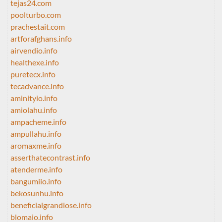
tejas24.com
poolturbo.com
prachestait.com
artforafghans.info
airvendio.info
healthexe.info
puretecx.info
tecadvance.info
aminityio.info
amiolahu.info
ampacheme.info
ampullahu.info
aromaxme.info
asserthatecontrast.info
atenderme.info
bangumiio.info
bekosunhu.info
beneficialgrandiose.info
blomaio.info