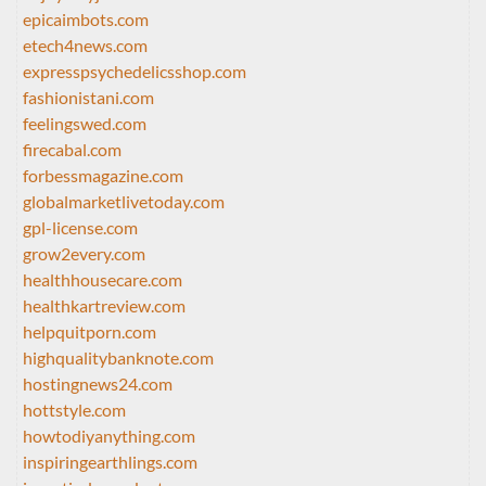
epicaimbots.com
etech4news.com
expresspsychedelicsshop.com
fashionistani.com
feelingswed.com
firecabal.com
forbessmagazine.com
globalmarketlivetoday.com
gpl-license.com
grow2every.com
healthhousecare.com
healthkartreview.com
helpquitporn.com
highqualitybanknote.com
hostingnews24.com
hottstyle.com
howtodiyanything.com
inspiringearthlings.com