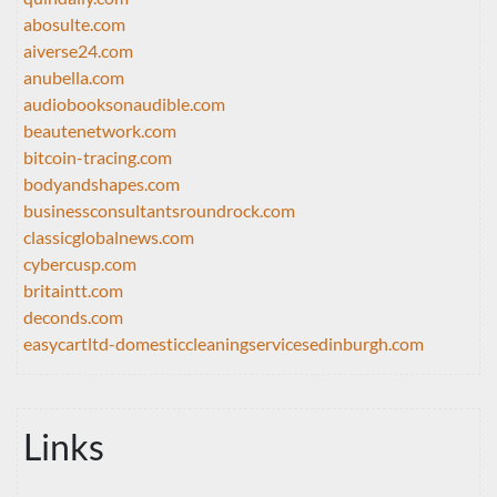
abosulte.com
aiverse24.com
anubella.com
audiobooksonaudible.com
beautenetwork.com
bitcoin-tracing.com
bodyandshapes.com
businessconsultantsroundrock.com
classicglobalnews.com
cybercusp.com
britaintt.com
deconds.com
easycartltd-domesticcleaningservicesedinburgh.com
Links