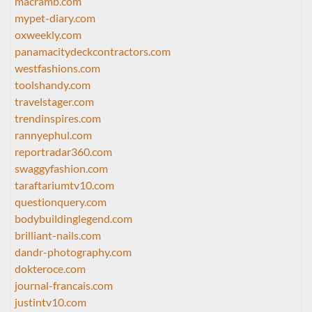
macramb.com
mypet-diary.com
oxweekly.com
panamacitydeckcontractors.com
westfashions.com
toolshandy.com
travelstager.com
trendinspires.com
rannyephul.com
reportradar360.com
swaggyfashion.com
taraftariumtv10.com
questionquery.com
bodybuildinglegend.com
brilliant-nails.com
dandr-photography.com
dokteroce.com
journal-francais.com
justintv10.com