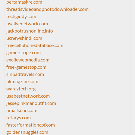
pertamaskre.com
threadsvideoandphotodownloader.com
techgiddy.com
usalivenetwork.com
jackpotrushonline.info
ucnewshindi.com
freecellphonedatabase.com
gamersrope.com
exellewebmedia.com
free-gamestop.com
sinbadtravels.com
ukmagzine.com
wareztech.org
usabestnetwork.com
jessepinkmanoutfit.com
umailsend.com
retarys.com
fasterformationcpf.com
goldensnuggles.com