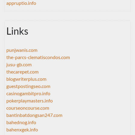
appruptio.info
Links
punjwanis.com
the-parcs-clematiscondos.com
jusu-gb.com
thecarepet.com
blogwriterplus.com
guestpostingseo.com
casinogambitpro.info
pokerplaymasters.info
courseoncourse.com
bantinbatdongsan247.com
bahednog.info
bahenxgek.info