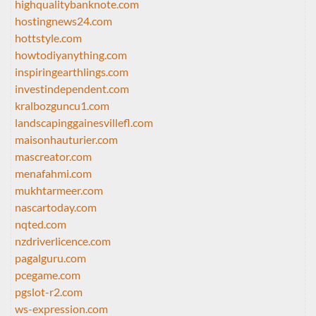
highqualitybanknote.com
hostingnews24.com
hottstyle.com
howtodiyanything.com
inspiringearthlings.com
investindependent.com
kralbozguncu1.com
landscapinggainesvillefl.com
maisonhauturier.com
mascreator.com
menafahmi.com
mukhtarmeer.com
nascartoday.com
nqted.com
nzdriverlicence.com
pagalguru.com
pcegame.com
pgslot-r2.com
ws-expression.com