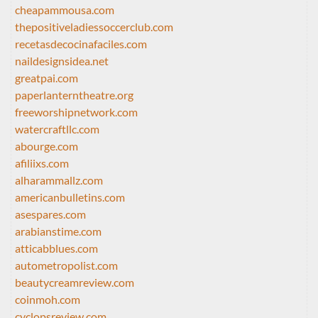
cheapammousa.com
thepositiveladiessoccerclub.com
recetasdecocinafaciles.com
naildesignsidea.net
greatpai.com
paperlanterntheatre.org
freeworshipnetwork.com
watercraftllc.com
abourge.com
afiliixs.com
alharammallz.com
americanbulletins.com
asespares.com
arabianstime.com
atticabblues.com
autometropolist.com
beautycreamreview.com
coinmoh.com
cyclopsreview.com