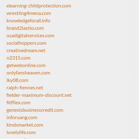
elearning-childprotection.com
wrestling4mena.com
knowledgeforall.info
brand2lastio.com
usadigitalservices.com
socialhoppers.com
creativedream.net
n2315.com
getwebonline.com
onlyfansheaven.com
lky08.com
ralph-fiennes.net
fielder-maximum-discount.net
fitfllex.com
genesisbusinesscredit.com
inforuang.com
kindsmarket.com
luvelylife.com