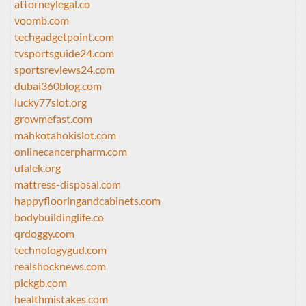
attorneylegal.co
voomb.com
techgadgetpoint.com
tvsportsguide24.com
sportsreviews24.com
dubai360blog.com
lucky77slot.org
growmefast.com
mahkotahokislot.com
onlinecancerpharm.com
ufalek.org
mattress-disposal.com
happyflooringandcabinets.com
bodybuildinglife.co
qrdoggy.com
technologygud.com
realshocknews.com
pickgb.com
healthmistakes.com