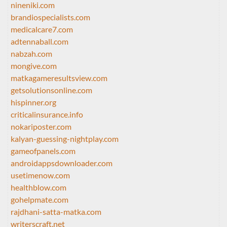
nineniki.com
brandiospecialists.com
medicalcare7.com
adtennaball.com
nabzah.com
mongive.com
matkagameresultsview.com
getsolutionsonline.com
hispinner.org
criticalinsurance.info
nokariposter.com
kalyan-guessing-nightplay.com
gameofpanels.com
androidappsdownloader.com
usetimenow.com
healthblow.com
gohelpmate.com
rajdhani-satta-matka.com
writerscraft.net