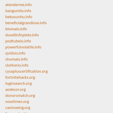
atenderme.info
bangumiio.info
bekosunhu.info
beneficialgrandiose.info
blomaio.info
dosellinfoplete.info
podtubeio.info
powerfulvolatile.info
qvidsio.info
shumaio.info
slotherio.info
cysapluscertification.org
fortnitehacks.org
loginsearch.org
aodecor.org
donorsmatch.org
nowtimes.org
casinoeing.org