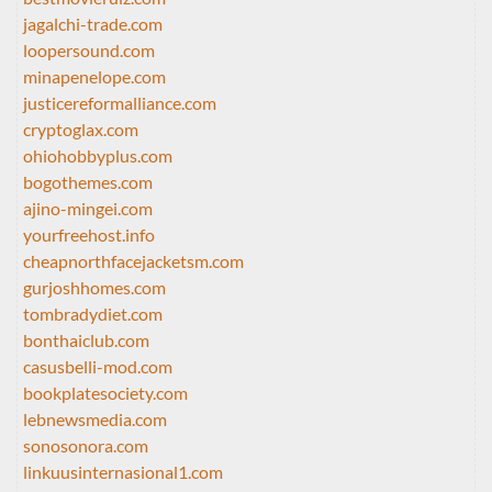
jagalchi-trade.com
loopersound.com
minapenelope.com
justicereformalliance.com
cryptoglax.com
ohiohobbyplus.com
bogothemes.com
ajino-mingei.com
yourfreehost.info
cheapnorthfacejacketsm.com
gurjoshhomes.com
tombradydiet.com
bonthaiclub.com
casusbelli-mod.com
bookplatesociety.com
lebnewsmedia.com
sonosonora.com
linkuusinternasional1.com