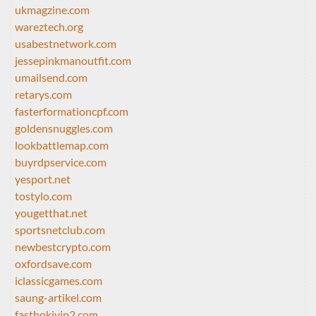
ukmagzine.com
wareztech.org
usabestnetwork.com
jessepinkmanoutfit.com
umailsend.com
retarys.com
fasterformationcpf.com
goldensnuggles.com
lookbattlemap.com
buyrdpservice.com
yesport.net
tostylo.com
yougetthat.net
sportsnetclub.com
newbestcrypto.com
oxfordsave.com
iclassicgames.com
saung-artikel.com
fasthokivip2.com