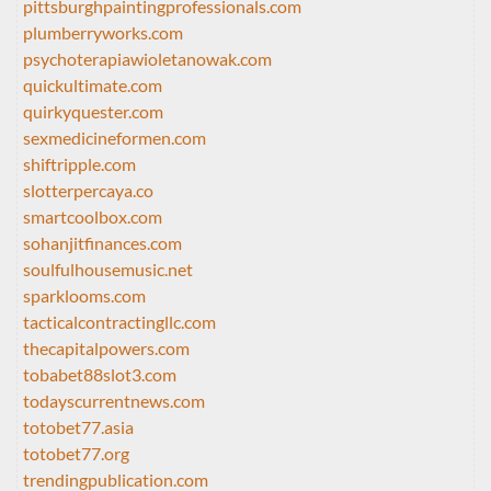
pittsburghpaintingprofessionals.com
plumberryworks.com
psychoterapiawioletanowak.com
quickultimate.com
quirkyquester.com
sexmedicineformen.com
shiftripple.com
slotterpercaya.co
smartcoolbox.com
sohanjitfinances.com
soulfulhousemusic.net
sparklooms.com
tacticalcontractingllc.com
thecapitalpowers.com
tobabet88slot3.com
todayscurrentnews.com
totobet77.asia
totobet77.org
trendingpublication.com