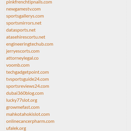
pinkfrenchtipnails.com
newgamestv.com
sportsgallerys.com
sportsmirrors.net
datasports.net
atasehirescortu.net
engineeringtechub.com
jerryescorts.com
attorneylegal.co
voomb.com
techgadgetpoint.com
tvsportsguide24.com
sportsreviews24.com
dubai360blog.com
lucky77slot.org
growmefast.com
mahkotahokislot.com
onlinecancerpharm.com
ufalek.org