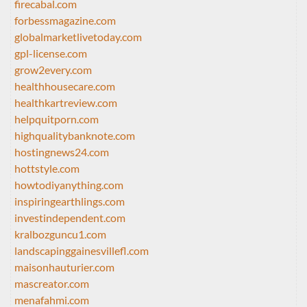
firecabal.com
forbessmagazine.com
globalmarketlivetoday.com
gpl-license.com
grow2every.com
healthhousecare.com
healthkartreview.com
helpquitporn.com
highqualitybanknote.com
hostingnews24.com
hottstyle.com
howtodiyanything.com
inspiringearthlings.com
investindependent.com
kralbozguncu1.com
landscapinggainesvillefl.com
maisonhauturier.com
mascreator.com
menafahmi.com