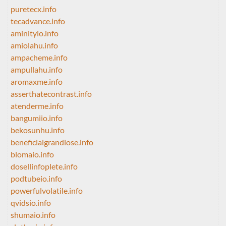
puretecx.info
tecadvance.info
aminityio.info
amiolahu.info
ampacheme.info
ampullahu.info
aromaxme.info
asserthatecontrast.info
atenderme.info
bangumiio.info
bekosunhu.info
beneficialgrandiose.info
blomaio.info
dosellinfoplete.info
podtubeio.info
powerfulvolatile.info
qvidsio.info
shumaio.info