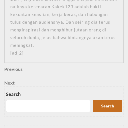
naiknya ketenaran Kakek123 adalah bukti
kekuatan keaslian, kerja keras, dan hubungan
tulus dengan audiensnya. Dan seiring dia terus
menginspirasi dan menghibur jutaan orang di
seluruh dunia, jelas bahwa bintangnya akan terus
meningkat.
[ad_2]
Post
Previous
Previous
Post
navigation
Next
Next
Post
Search
Search