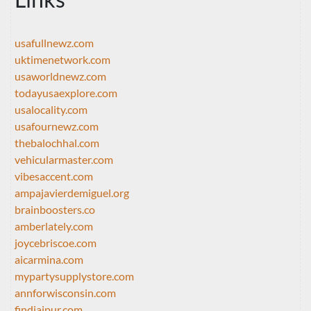
usafullnewz.com
uktimenetwork.com
usaworldnewz.com
todayusaexplore.com
usalocality.com
usafournewz.com
thebalochhal.com
vehicularmaster.com
vibesaccent.com
ampajavierdemiguel.org
brainboosters.co
amberlately.com
joycebriscoe.com
aicarmina.com
mypartysupplystore.com
annforwisconsin.com
findjaipur.com