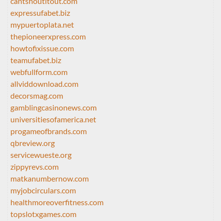
cantshoutitout.com
expressufabet.biz
mypuertoplata.net
thepioneerxpress.com
howtofixissue.com
teamufabet.biz
webfullform.com
allviddownload.com
decorsmag.com
gamblingcasinonews.com
universitiesofamerica.net
progameofbrands.com
qbreview.org
servicewueste.org
zippyrevs.com
matkanumbernow.com
myjobcirculars.com
healthmoreoverfitness.com
topslotxgames.com