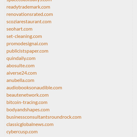
readytrademark.com
renovationsrated.com
scoziarestaurant.com
seohart.com
set-cleaning.com
promodesignai.com
publicistspaper.com
quindaily.com
abosulte.com
aiverse24.com
anubella.com
audiobooksonaudible.com
beautenetwork.com
bitcoin-tracing.com
bodyandshapes.com
businessconsultantsroundrock.com
classicglobalnews.com
cybercusp.com