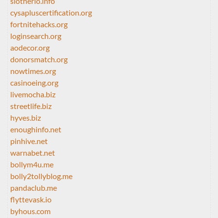
slotherio.info
cysapluscertification.org
fortnitehacks.org
loginsearch.org
aodecor.org
donorsmatch.org
nowtimes.org
casinoeing.org
livemocha.biz
streetlife.biz
hyves.biz
enoughinfo.net
pinhive.net
warnabet.net
bollym4u.me
bolly2tollyblog.me
pandaclub.me
flyttevask.io
byhous.com