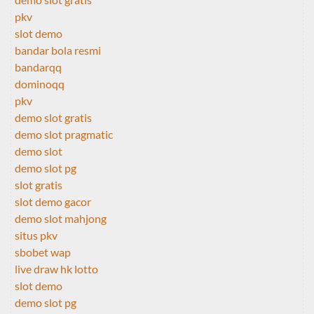
pkv
slot demo
bandar bola resmi
bandarqq
dominoqq
pkv
demo slot gratis
demo slot pragmatic
demo slot
demo slot pg
slot gratis
slot demo gacor
demo slot mahjong
situs pkv
sbobet wap
live draw hk lotto
slot demo
demo slot pg