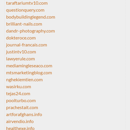
taraftariumtv10.com
questionquery.com
bodybuildinglegend.com
brilliant-nails.com
dandr-photography.com
dokteroce.com
journal-francais.com
justintv10.com
lawyerule.com
mediamingleseaco.com
mtsmarketingblog.com
nghekiemtien.com
wasirku.com
tejas24.com
poolturbo.com
prachestait.com
artforafghans.info
airvendio.info
healthexe.info