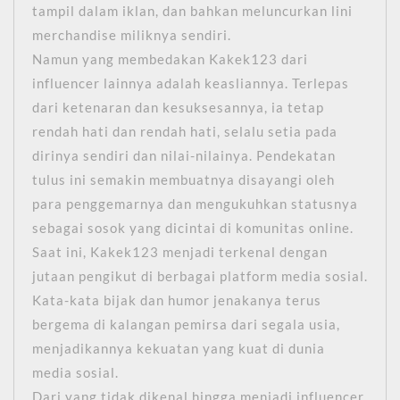
tampil dalam iklan, dan bahkan meluncurkan lini
merchandise miliknya sendiri.
Namun yang membedakan Kakek123 dari
influencer lainnya adalah keasliannya. Terlepas
dari ketenaran dan kesuksesannya, ia tetap
rendah hati dan rendah hati, selalu setia pada
dirinya sendiri dan nilai-nilainya. Pendekatan
tulus ini semakin membuatnya disayangi oleh
para penggemarnya dan mengukuhkan statusnya
sebagai sosok yang dicintai di komunitas online.
Saat ini, Kakek123 menjadi terkenal dengan
jutaan pengikut di berbagai platform media sosial.
Kata-kata bijak dan humor jenakanya terus
bergema di kalangan pemirsa dari segala usia,
menjadikannya kekuatan yang kuat di dunia
media sosial.
Dari yang tidak dikenal hingga menjadi influencer,