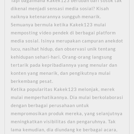
Tapi bagaimana Kakek123 berubah dari sosok tak
dikenal menjadi sensasi media sosial? Kisah
naiknya ketenarannya sungguh menarik.
Semuanya bermula ketika Kakek123 mulai
memposting video pendek di berbagai platform
media sosial. Isinya merupakan campuran anekdot
lucu, nasihat hidup, dan observasi unik tentang
kehidupan sehari-hari. Orang-orang langsung
tertarik pada kepribadiannya yang menular dan
konten yang menarik, dan pengikutnya mulai
berkembang pesat.
Ketika popularitas Kakek123 melonjak, merek
mulai memperhatikannya. Dia mulai berkolaborasi
dengan berbagai perusahaan untuk
mempromosikan produk mereka, yang selanjutnya
meningkatkan visibilitas dan pengaruhnya. Tak
lama kemudian, dia diundang ke berbagai acara,