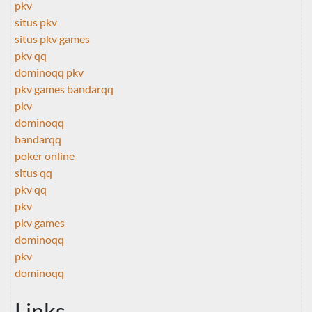
pkv
situs pkv
situs pkv games
pkv qq
dominoqq pkv
pkv games bandarqq
pkv
dominoqq
bandarqq
poker online
situs qq
pkv qq
pkv
pkv games
dominoqq
pkv
dominoqq
Links