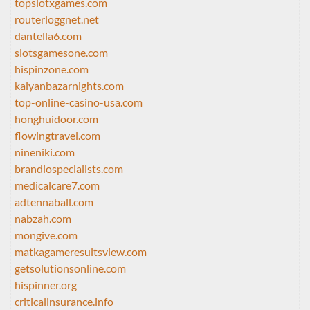
topslotxgames.com
routerloggnet.net
dantella6.com
slotsgamesone.com
hispinzone.com
kalyanbazarnights.com
top-online-casino-usa.com
honghuidoor.com
flowingtravel.com
nineniki.com
brandiospecialists.com
medicalcare7.com
adtennaball.com
nabzah.com
mongive.com
matkagameresultsview.com
getsolutionsonline.com
hispinner.org
criticalinsurance.info