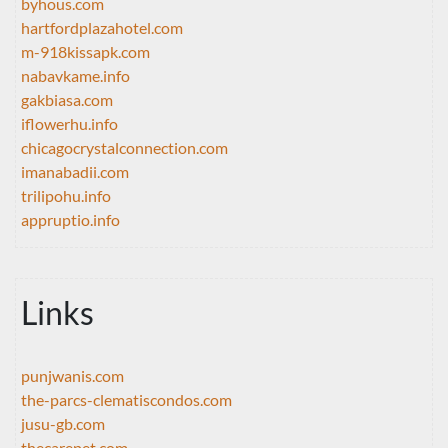
byhous.com
hartfordplazahotel.com
m-918kissapk.com
nabavkame.info
gakbiasa.com
iflowerhu.info
chicagocrystalconnection.com
imanabadii.com
trilipohu.info
appruptio.info
Links
punjwanis.com
the-parcs-clematiscondos.com
jusu-gb.com
thecarepet.com