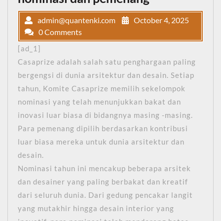
admin@quantenki.com
October 4, 2025
0 Comments
[ad_1]
Casaprize adalah salah satu penghargaan paling
bergengsi di dunia arsitektur dan desain. Setiap
tahun, Komite Casaprize memilih sekelompok
nominasi yang telah menunjukkan bakat dan
inovasi luar biasa di bidangnya masing -masing.
Para pemenang dipilih berdasarkan kontribusi
luar biasa mereka untuk dunia arsitektur dan
desain.
Nominasi tahun ini mencakup beberapa arsitek
dan desainer yang paling berbakat dan kreatif
dari seluruh dunia. Dari gedung pencakar langit
yang mutakhir hingga desain interior yang