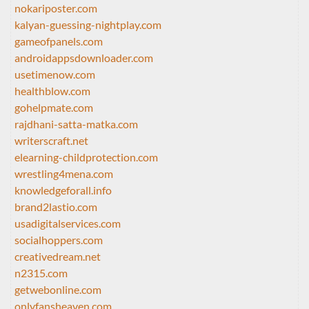
nokariposter.com
kalyan-guessing-nightplay.com
gameofpanels.com
androidappsdownloader.com
usetimenow.com
healthblow.com
gohelpmate.com
rajdhani-satta-matka.com
writerscraft.net
elearning-childprotection.com
wrestling4mena.com
knowledgeforall.info
brand2lastio.com
usadigitalservices.com
socialhoppers.com
creativedream.net
n2315.com
getwebonline.com
onlyfansheaven.com