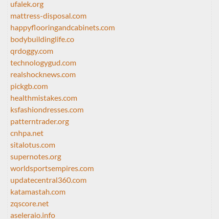
ufalek.org
mattress-disposal.com
happyflooringandcabinets.com
bodybuildinglife.co
qrdoggy.com
technologygud.com
realshocknews.com
pickgb.com
healthmistakes.com
ksfashiondresses.com
patterntrader.org
cnhpa.net
sitalotus.com
supernotes.org
worldsportsempires.com
updatecentral360.com
katamastah.com
zqscore.net
aseleraio.info