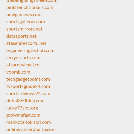
pinkfrenchtipnails.com
newgamestv.com
sportsgallerys.com
sportsmirrors.net
datasports.net
atasehirescortu.net
engineeringtechub.com
jerryescorts.com
attorneylegal.co
voomb.com
techgadgetpoint.com
tvsportsguide24.com
sportsreviews24.com
dubai360blog.com
lucky77slot.org
growmefast.com
mahkotahokislot.com
onlinecancerpharm.com