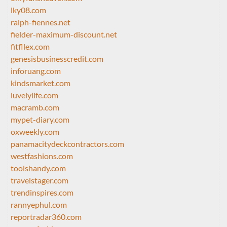
lky08.com
ralph-fiennes.net
fielder-maximum-discount.net
fitfllex.com
genesisbusinesscredit.com
inforuang.com
kindsmarket.com
luvelylife.com
macramb.com
mypet-diary.com
oxweekly.com
panamacitydeckcontractors.com
westfashions.com
toolshandy.com
travelstager.com
trendinspires.com
rannyephul.com
reportradar360.com