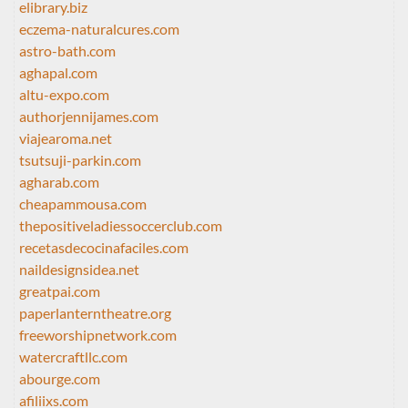
elibrary.biz
eczema-naturalcures.com
astro-bath.com
aghapal.com
altu-expo.com
authorjennijames.com
viajearoma.net
tsutsuji-parkin.com
agharab.com
cheapammousa.com
thepositiveladiessoccerclub.com
recetasdecocinafaciles.com
naildesignsidea.net
greatpai.com
paperlanterntheatre.org
freeworshipnetwork.com
watercraftllc.com
abourge.com
afiliixs.com