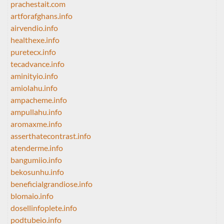
prachestait.com
artforafghans.info
airvendio.info
healthexe.info
puretecx.info
tecadvance.info
aminityio.info
amiolahu.info
ampacheme.info
ampullahu.info
aromaxme.info
asserthatecontrast.info
atenderme.info
bangumiio.info
bekosunhu.info
beneficialgrandiose.info
blomaio.info
dosellinfoplete.info
podtubeio.info