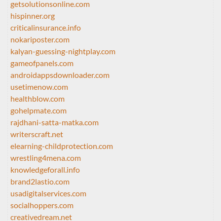
getsolutionsonline.com
hispinner.org
criticalinsurance.info
nokariposter.com
kalyan-guessing-nightplay.com
gameofpanels.com
androidappsdownloader.com
usetimenow.com
healthblow.com
gohelpmate.com
rajdhani-satta-matka.com
writerscraft.net
elearning-childprotection.com
wrestling4mena.com
knowledgeforall.info
brand2lastio.com
usadigitalservices.com
socialhoppers.com
creativedream.net