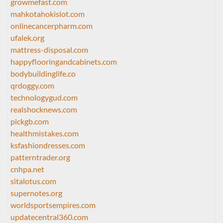
growmefast.com
mahkotahokislot.com
onlinecancerpharm.com
ufalek.org
mattress-disposal.com
happyflooringandcabinets.com
bodybuildinglife.co
qrdoggy.com
technologygud.com
realshocknews.com
pickgb.com
healthmistakes.com
ksfashiondresses.com
patterntrader.org
cnhpa.net
sitalotus.com
supernotes.org
worldsportsempires.com
updatecentral360.com