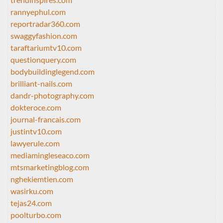
rannyephul.com
reportradar360.com
swaggyfashion.com
taraftariumtv10.com
questionquery.com
bodybuildinglegend.com
brilliant-nails.com
dandr-photography.com
dokteroce.com
journal-francais.com
justintv10.com
lawyerule.com
mediamingleseaco.com
mtsmarketingblog.com
nghekiemtien.com
wasirku.com
tejas24.com
poolturbo.com