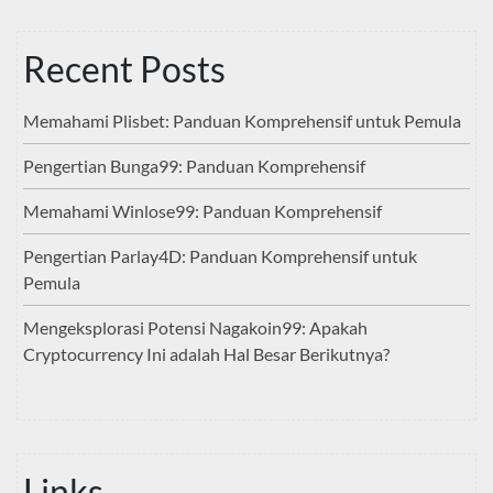
Recent Posts
Memahami Plisbet: Panduan Komprehensif untuk Pemula
Pengertian Bunga99: Panduan Komprehensif
Memahami Winlose99: Panduan Komprehensif
Pengertian Parlay4D: Panduan Komprehensif untuk
Pemula
Mengeksplorasi Potensi Nagakoin99: Apakah
Cryptocurrency Ini adalah Hal Besar Berikutnya?
Links