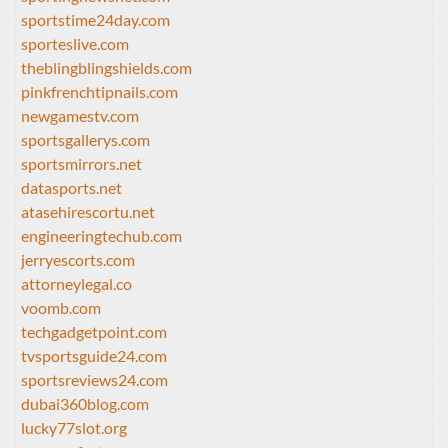
sportstime24day.com
sporteslive.com
theblingblingshields.com
pinkfrenchtipnails.com
newgamestv.com
sportsgallerys.com
sportsmirrors.net
datasports.net
atasehirescortu.net
engineeringtechub.com
jerryescorts.com
attorneylegal.co
voomb.com
techgadgetpoint.com
tvsportsguide24.com
sportsreviews24.com
dubai360blog.com
lucky77slot.org