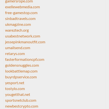
gamersrope.com
exellewebmedia.com
free-gamestop.com
sinbadtravels.com
ukmagzine.com
wareztech.org
usabestnetwork.com
jessepinkmanoutfit.com
umailsend.com
retarys.com
fasterformationcpf.com
goldensnuggles.com
lookbattlemap.com
buyrdpservice.com
yesport.net
tostylo.com
yougetthat.net
sportsnetclub.com
newbestcrypto.com