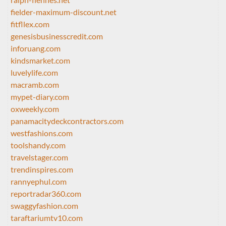
fielder-maximum-discount.net
fitfllex.com
genesisbusinesscredit.com
inforuang.com
kindsmarket.com
luvelylife.com
macramb.com
mypet-diary.com
oxweekly.com
panamacitydeckcontractors.com
westfashions.com
toolshandy.com
travelstager.com
trendinspires.com
rannyephul.com
reportradar360.com
swaggyfashion.com
taraftariumtv10.com