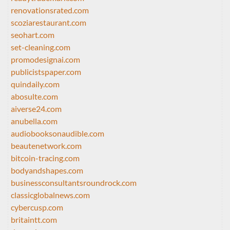
renovationsrated.com
scoziarestaurant.com
seohart.com
set-cleaning.com
promodesignai.com
publicistspaper.com
quindaily.com
abosulte.com
aiverse24.com
anubella.com
audiobooksonaudible.com
beautenetwork.com
bitcoin-tracing.com
bodyandshapes.com
businessconsultantsroundrock.com
classicglobalnews.com
cybercusp.com
britaintt.com