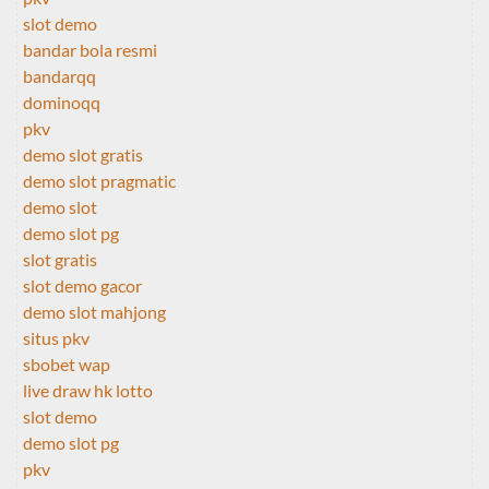
slot demo
bandar bola resmi
bandarqq
dominoqq
pkv
demo slot gratis
demo slot pragmatic
demo slot
demo slot pg
slot gratis
slot demo gacor
demo slot mahjong
situs pkv
sbobet wap
live draw hk lotto
slot demo
demo slot pg
pkv