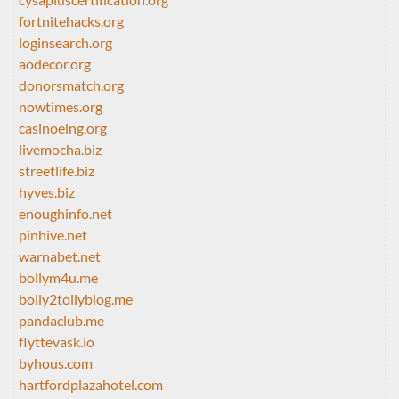
fortnitehacks.org
loginsearch.org
aodecor.org
donorsmatch.org
nowtimes.org
casinoeing.org
livemocha.biz
streetlife.biz
hyves.biz
enoughinfo.net
pinhive.net
warnabet.net
bollym4u.me
bolly2tollyblog.me
pandaclub.me
flyttevask.io
byhous.com
hartfordplazahotel.com