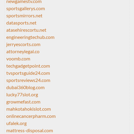
newgamestv.com
sportsgallerys.com
sportsmirrors.net
datasports.net
atasehirescortu.net
engineeringtechub.com
jerryescorts.com
attorneylegal.co
voomb.com
techgadgetpoint.com
tvsportsguide24.com
sportsreviews24.com
dubai360blog.com
lucky77slot.org
growmefast.com
mahkotahokislot.com
onlinecancerpharm.com
ufalek.org
mattress-disposal.com