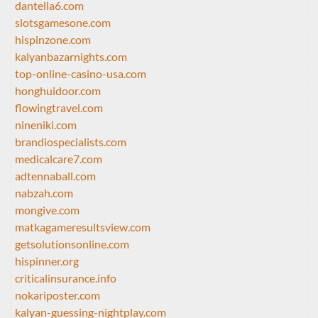
dantella6.com
slotsgamesone.com
hispinzone.com
kalyanbazarnights.com
top-online-casino-usa.com
honghuidoor.com
flowingtravel.com
nineniki.com
brandiospecialists.com
medicalcare7.com
adtennaball.com
nabzah.com
mongive.com
matkagameresultsview.com
getsolutionsonline.com
hispinner.org
criticalinsurance.info
nokariposter.com
kalyan-guessing-nightplay.com