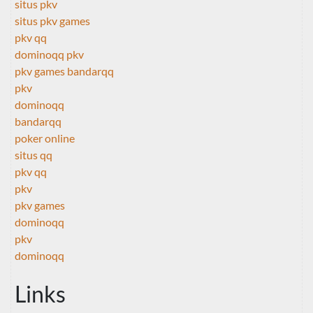
situs pkv
situs pkv games
pkv qq
dominoqq pkv
pkv games bandarqq
pkv
dominoqq
bandarqq
poker online
situs qq
pkv qq
pkv
pkv games
dominoqq
pkv
dominoqq
Links