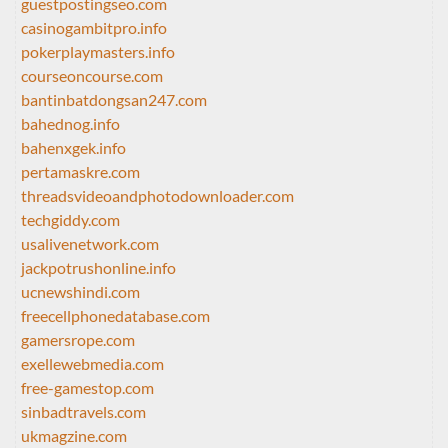
guestpostingseo.com
casinogambitpro.info
pokerplaymasters.info
courseoncourse.com
bantinbatdongsan247.com
bahednog.info
bahenxgek.info
pertamaskre.com
threadsvideoandphotodownloader.com
techgiddy.com
usalivenetwork.com
jackpotrushonline.info
ucnewshindi.com
freecellphonedatabase.com
gamersrope.com
exellewebmedia.com
free-gamestop.com
sinbadtravels.com
ukmagzine.com