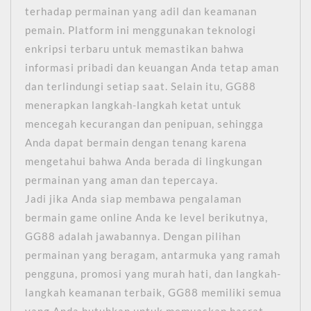
terhadap permainan yang adil dan keamanan
pemain. Platform ini menggunakan teknologi
enkripsi terbaru untuk memastikan bahwa
informasi pribadi dan keuangan Anda tetap aman
dan terlindungi setiap saat. Selain itu, GG88
menerapkan langkah-langkah ketat untuk
mencegah kecurangan dan penipuan, sehingga
Anda dapat bermain dengan tenang karena
mengetahui bahwa Anda berada di lingkungan
permainan yang aman dan tepercaya.
Jadi jika Anda siap membawa pengalaman
bermain game online Anda ke level berikutnya,
GG88 adalah jawabannya. Dengan pilihan
permainan yang beragam, antarmuka yang ramah
pengguna, promosi yang murah hati, dan langkah-
langkah keamanan terbaik, GG88 memiliki semua
yang Anda butuhkan untuk memuaskan hasrat