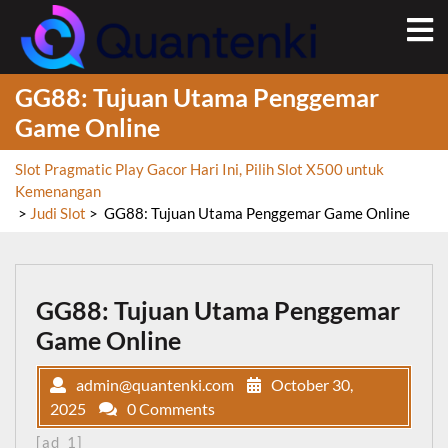
Skip
O
to
M
content
GG88: Tujuan Utama Penggemar
Game Online
Slot Pragmatic Play Gacor Hari Ini, Pilih Slot X500 untuk
Kemenangan
>
Judi Slot
>
GG88: Tujuan Utama Penggemar Game Online
GG88: Tujuan Utama Penggemar
Game Online
admin@quantenki.com
October 30,
2025
0 Comments
[ad_1]