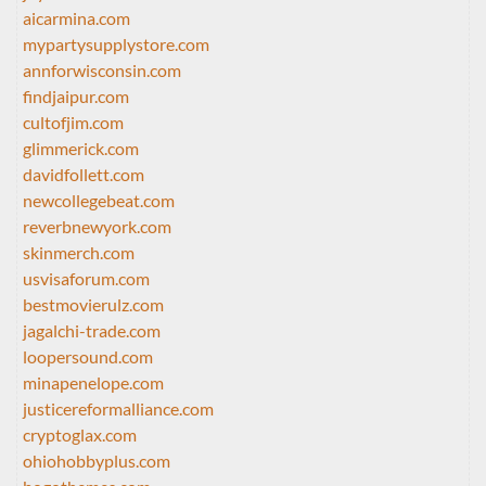
aicarmina.com
mypartysupplystore.com
annforwisconsin.com
findjaipur.com
cultofjim.com
glimmerick.com
davidfollett.com
newcollegebeat.com
reverbnewyork.com
skinmerch.com
usvisaforum.com
bestmovierulz.com
jagalchi-trade.com
loopersound.com
minapenelope.com
justicereformalliance.com
cryptoglax.com
ohiohobbyplus.com