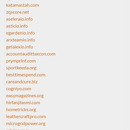
katamastah.com
zqscore.net
aseleraio.info
asticio.info
egardenio.info
arxteamio.info
getalexio.info
accountaudittaxcon.com
prymprint.com
sportkeeda.org
besttimespend.com
careandcure.biz
cogniyo.com
easymagazines.org
hirfanjilasmi.com
hometricks.org
leathercraftpro.com
microgridpower.org