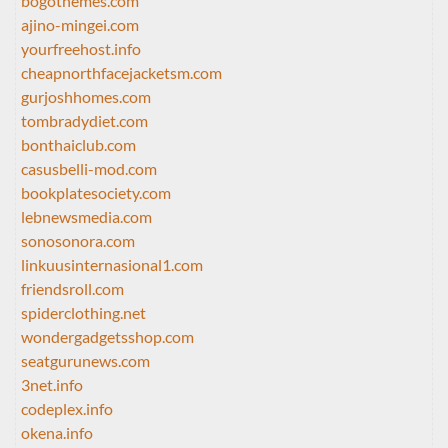
bogothemes.com
ajino-mingei.com
yourfreehost.info
cheapnorthfacejacketsm.com
gurjoshhomes.com
tombradydiet.com
bonthaiclub.com
casusbelli-mod.com
bookplatesociety.com
lebnewsmedia.com
sonosonora.com
linkuusinternasional1.com
friendsroll.com
spiderclothing.net
wondergadgetsshop.com
seatgurunews.com
3net.info
codeplex.info
okena.info