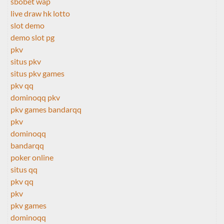
sbobet wap
live draw hk lotto
slot demo
demo slot pg
pkv
situs pkv
situs pkv games
pkv qq
dominoqq pkv
pkv games bandarqq
pkv
dominoqq
bandarqq
poker online
situs qq
pkv qq
pkv
pkv games
dominoqq