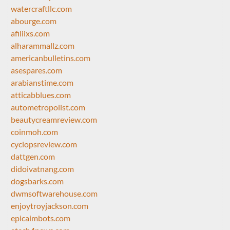
watercraftllc.com
abourge.com
afiliixs.com
alharammallz.com
americanbulletins.com
asespares.com
arabianstime.com
atticabblues.com
autometropolist.com
beautycreamreview.com
coinmoh.com
cyclopsreview.com
dattgen.com
didoivatnang.com
dogsbarks.com
dwmsoftwarehouse.com
enjoytroyjackson.com
epicaimbots.com