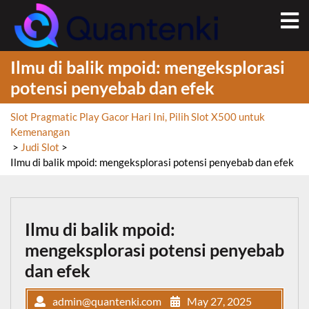
Skip
O
to
M
content
Ilmu di balik mpoid: mengeksplorasi
potensi penyebab dan efek
Slot Pragmatic Play Gacor Hari Ini, Pilih Slot X500 untuk
Kemenangan
>
Judi Slot
>
Ilmu di balik mpoid: mengeksplorasi potensi penyebab dan efek
Ilmu di balik mpoid:
mengeksplorasi potensi penyebab
dan efek
admin@quantenki.com
May 27, 2025