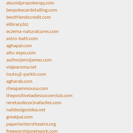
akunidpropokerqq.com
bespokecardetailing.com
bestfriendscredit.com
elibrary.biz
eczema-naturalcures.com
astro-bath.com
aghapal.com
altu-expo.com
authorjennijames.com
viajearoma.net
tsutsuji-parkin.com
agharab.com
cheapammousa.com
thepositiveladiessoccerclub.com
recetasdecocinafaciles.com
naildesignsidea.net
greatpai.com
paperlanterntheatre.org
freeworshipnetwork.com