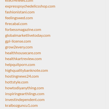
etech4news.com
expresspsychedelicsshop.com
fashionistani.com
feelingswed.com
firecabal.com
forbessmagazine.com
globalmarketlivetoday.com
gpl-license.com
grow2every.com
healthhousecare.com
healthkartreview.com
helpquitporn.com
highqualitybanknote.com
hostingnews24.com
hottstyle.com
howtodiyanything.com
inspiringearthlings.com
investindependent.com
kralbozguncu1.com