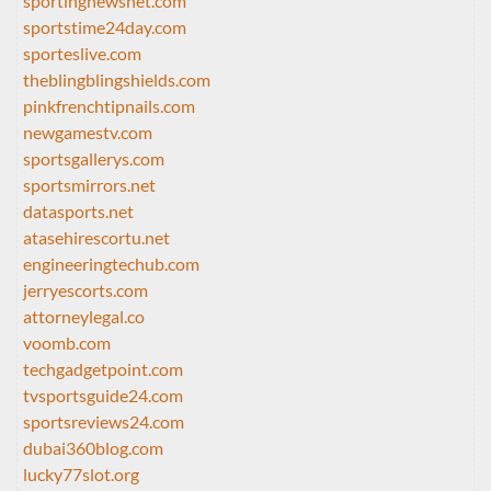
sportingnewsnet.com
sportstime24day.com
sporteslive.com
theblingblingshields.com
pinkfrenchtipnails.com
newgamestv.com
sportsgallerys.com
sportsmirrors.net
datasports.net
atasehirescortu.net
engineeringtechub.com
jerryescorts.com
attorneylegal.co
voomb.com
techgadgetpoint.com
tvsportsguide24.com
sportsreviews24.com
dubai360blog.com
lucky77slot.org