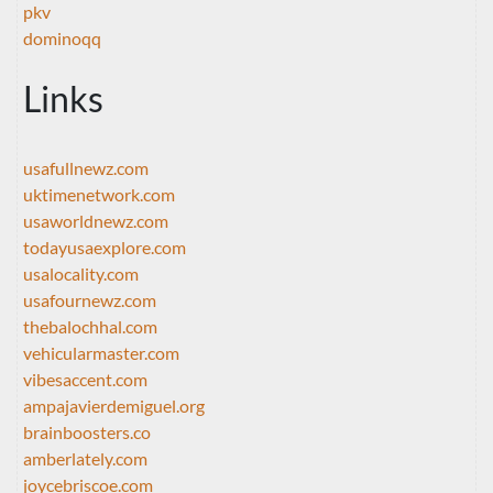
pkv
dominoqq
Links
usafullnewz.com
uktimenetwork.com
usaworldnewz.com
todayusaexplore.com
usalocality.com
usafournewz.com
thebalochhal.com
vehicularmaster.com
vibesaccent.com
ampajavierdemiguel.org
brainboosters.co
amberlately.com
joycebriscoe.com