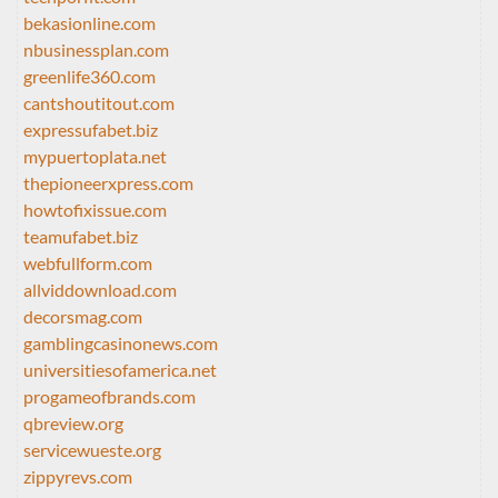
bekasionline.com
nbusinessplan.com
greenlife360.com
cantshoutitout.com
expressufabet.biz
mypuertoplata.net
thepioneerxpress.com
howtofixissue.com
teamufabet.biz
webfullform.com
allviddownload.com
decorsmag.com
gamblingcasinonews.com
universitiesofamerica.net
progameofbrands.com
qbreview.org
servicewueste.org
zippyrevs.com