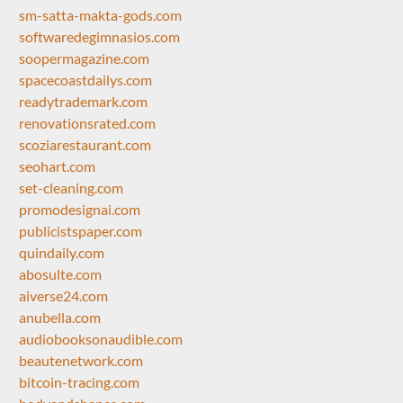
sm-satta-makta-gods.com
softwaredegimnasios.com
soopermagazine.com
spacecoastdailys.com
readytrademark.com
renovationsrated.com
scoziarestaurant.com
seohart.com
set-cleaning.com
promodesignai.com
publicistspaper.com
quindaily.com
abosulte.com
aiverse24.com
anubella.com
audiobooksonaudible.com
beautenetwork.com
bitcoin-tracing.com