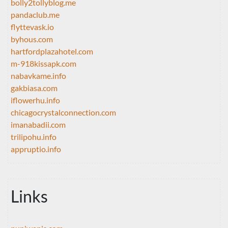
bolly2tollyblog.me
pandaclub.me
flyttevask.io
byhous.com
hartfordplazahotel.com
m-918kissapk.com
nabavkame.info
gakbiasa.com
iflowerhu.info
chicagocrystalconnection.com
imanabadii.com
trilipohu.info
appruptio.info
Links