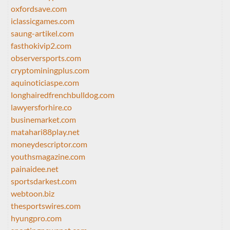
oxfordsave.com
iclassicgames.com
saung-artikel.com
fasthokivip2.com
observersports.com
cryptominingplus.com
aquinoticiaspe.com
longhairedfrenchbulldog.com
lawyersforhire.co
businemarket.com
matahari88play.net
moneydescriptor.com
youthsmagazine.com
painaidee.net
sportsdarkest.com
webtoon.biz
thesportswires.com
hyungpro.com