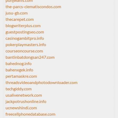
punjwanis.com
the-parcs-clematiscondos.com
jusu-gb.com
thecarepet.com
blogwriterplus.com
guestpostingseo.com
casinogambitpro.info
pokerplaymasters.info
courseoncourse.com
bantinbatdongsan247.com
bahednog.info
bahenxgek.info
pertamaskre.com
threadsvideoandphotodownloader.com
techgiddy.com
usalivenetwork.com
jackpotrushonline.info
ucnewshindi.com
freecellphonedatabase.com