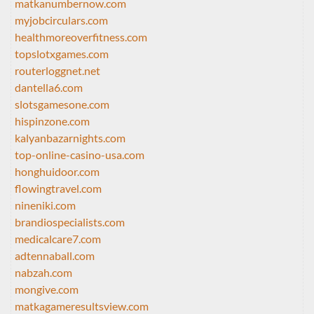
matkanumbernow.com
myjobcirculars.com
healthmoreoverfitness.com
topslotxgames.com
routerloggnet.net
dantella6.com
slotsgamesone.com
hispinzone.com
kalyanbazarnights.com
top-online-casino-usa.com
honghuidoor.com
flowingtravel.com
nineniki.com
brandiospecialists.com
medicalcare7.com
adtennaball.com
nabzah.com
mongive.com
matkagameresultsview.com