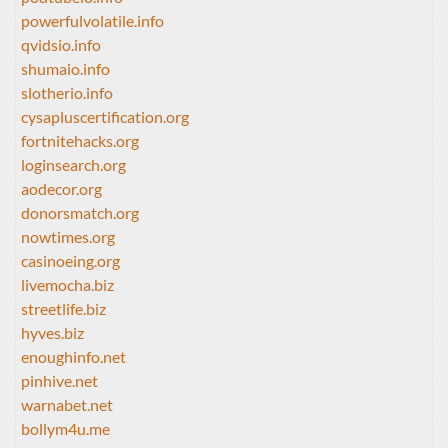
powerfulvolatile.info
qvidsio.info
shumaio.info
slotherio.info
cysapluscertification.org
fortnitehacks.org
loginsearch.org
aodecor.org
donorsmatch.org
nowtimes.org
casinoeing.org
livemocha.biz
streetlife.biz
hyves.biz
enoughinfo.net
pinhive.net
warnabet.net
bollym4u.me