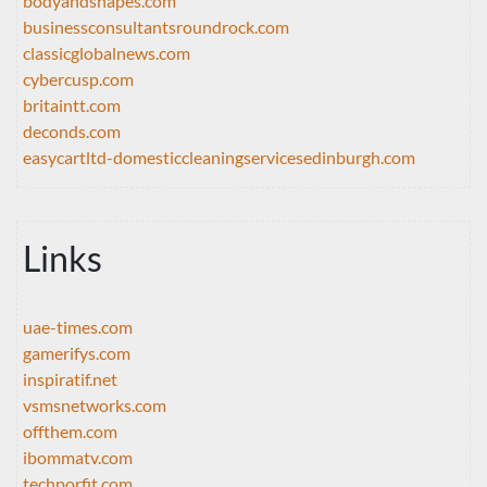
bodyandshapes.com
businessconsultantsroundrock.com
classicglobalnews.com
cybercusp.com
britaintt.com
deconds.com
easycartltd-domesticcleaningservicesedinburgh.com
Links
uae-times.com
gamerifys.com
inspiratif.net
vsmsnetworks.com
offthem.com
ibommatv.com
techporfit.com