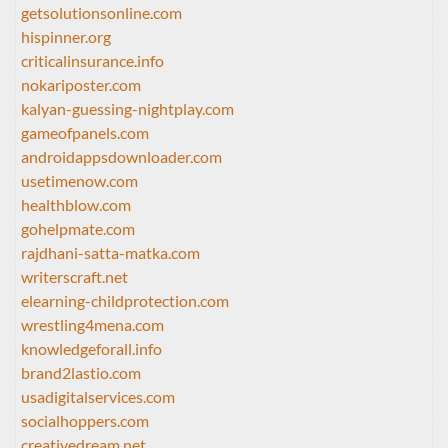
getsolutionsonline.com
hispinner.org
criticalinsurance.info
nokariposter.com
kalyan-guessing-nightplay.com
gameofpanels.com
androidappsdownloader.com
usetimenow.com
healthblow.com
gohelpmate.com
rajdhani-satta-matka.com
writerscraft.net
elearning-childprotection.com
wrestling4mena.com
knowledgeforall.info
brand2lastio.com
usadigitalservices.com
socialhoppers.com
creativedream.net