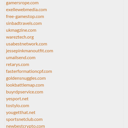
gamersrope.com
exellewebmedia.com
free-gamestop.com
sinbadtravels.com
ukmagzine.com
wareztech.org
usabestnetwork.com
jessepinkmanoutfit.com
umailsend.com
retarys.com
fasterformationcpf.com
goldensnuggles.com
lookbattlemap.com
buyrdpservice.com
yesport.net
tostylo.com
yougetthat.net
sportsnetclub.com
newbestcrypto.com