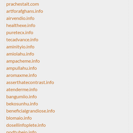
prachestait.com
artforafghans.info
airvendio.info
healthexe.info
puretecx.info
tecadvance.info
aminityio.info
amiolahu.info
ampacheme.info
ampullahu.info
aromaxme.info
asserthatecontrast.info
atenderme.info
bangumiio.info
bekosunhu.info
beneficialgrandiose.info
blomaio.info
dosellinfoplete.info
podtubeio.info