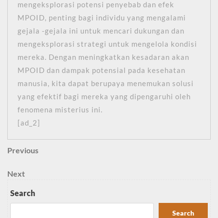
mengeksplorasi potensi penyebab dan efek
MPOID, penting bagi individu yang mengalami
gejala -gejala ini untuk mencari dukungan dan
mengeksplorasi strategi untuk mengelola kondisi
mereka. Dengan meningkatkan kesadaran akan
MPOID dan dampak potensial pada kesehatan
manusia, kita dapat berupaya menemukan solusi
yang efektif bagi mereka yang dipengaruhi oleh
fenomena misterius ini.
[ad_2]
Post
Previous
Previous
Post
navigation
Next
Next
Post
Search
Search