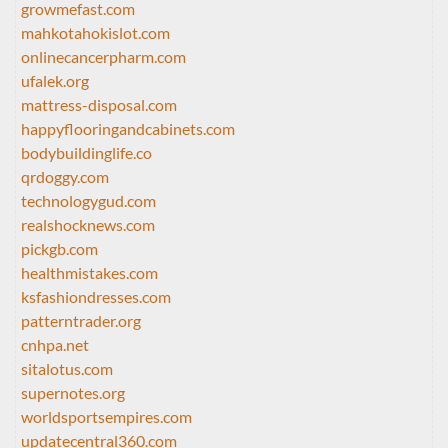
growmefast.com
mahkotahokislot.com
onlinecancerpharm.com
ufalek.org
mattress-disposal.com
happyflooringandcabinets.com
bodybuildinglife.co
qrdoggy.com
technologygud.com
realshocknews.com
pickgb.com
healthmistakes.com
ksfashiondresses.com
patterntrader.org
cnhpa.net
sitalotus.com
supernotes.org
worldsportsempires.com
updatecentral360.com