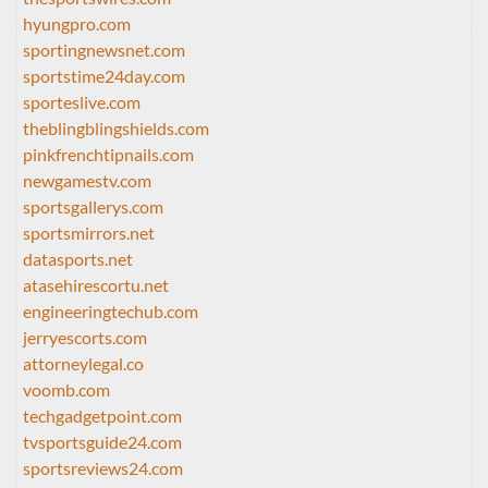
hyungpro.com
sportingnewsnet.com
sportstime24day.com
sporteslive.com
theblingblingshields.com
pinkfrenchtipnails.com
newgamestv.com
sportsgallerys.com
sportsmirrors.net
datasports.net
atasehirescortu.net
engineeringtechub.com
jerryescorts.com
attorneylegal.co
voomb.com
techgadgetpoint.com
tvsportsguide24.com
sportsreviews24.com