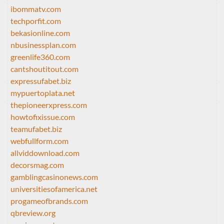
ibommatv.com
techporfit.com
bekasionline.com
nbusinessplan.com
greenlife360.com
cantshoutitout.com
expressufabet.biz
mypuertoplata.net
thepioneerxpress.com
howtofixissue.com
teamufabet.biz
webfullform.com
allviddownload.com
decorsmag.com
gamblingcasinonews.com
universitiesofamerica.net
progameofbrands.com
qbreview.org