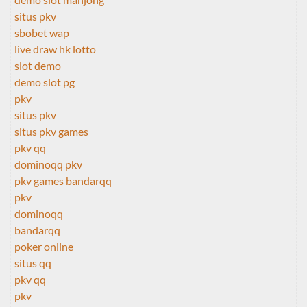
situs pkv
sbobet wap
live draw hk lotto
slot demo
demo slot pg
pkv
situs pkv
situs pkv games
pkv qq
dominoqq pkv
pkv games bandarqq
pkv
dominoqq
bandarqq
poker online
situs qq
pkv qq
pkv