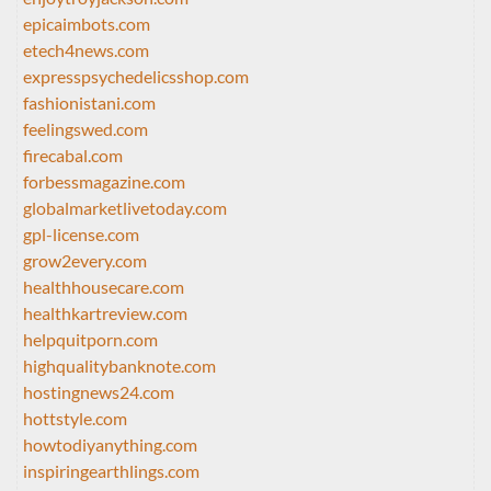
epicaimbots.com
etech4news.com
expresspsychedelicsshop.com
fashionistani.com
feelingswed.com
firecabal.com
forbessmagazine.com
globalmarketlivetoday.com
gpl-license.com
grow2every.com
healthhousecare.com
healthkartreview.com
helpquitporn.com
highqualitybanknote.com
hostingnews24.com
hottstyle.com
howtodiyanything.com
inspiringearthlings.com