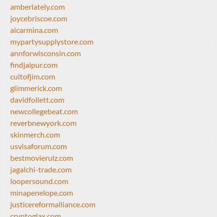
amberlately.com
joycebriscoe.com
aicarmina.com
mypartysupplystore.com
annforwisconsin.com
findjaipur.com
cultofjim.com
glimmerick.com
davidfollett.com
newcollegebeat.com
reverbnewyork.com
skinmerch.com
usvisaforum.com
bestmovierulz.com
jagalchi-trade.com
loopersound.com
minapenelope.com
justicereformalliance.com
cryptoglax.com