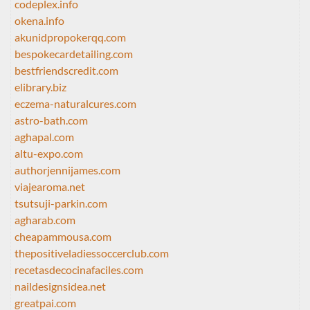
codeplex.info
okena.info
akunidpropokerqq.com
bespokecardetailing.com
bestfriendscredit.com
elibrary.biz
eczema-naturalcures.com
astro-bath.com
aghapal.com
altu-expo.com
authorjennijames.com
viajearoma.net
tsutsuji-parkin.com
agharab.com
cheapammousa.com
thepositiveladiessoccerclub.com
recetasdecocinafaciles.com
naildesignsidea.net
greatpai.com