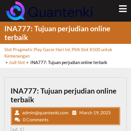
Skip
O
to
M
content
INA777: Tujuan perjudian online
terbaik
Slot Pragmatic Play Gacor Hari Ini, Pilih Slot X500 untuk
Kemenangan
>
Judi Slot
>
INA777: Tujuan perjudian online terbaik
INA777: Tujuan perjudian online
terbaik
admin@quantenki.com
March 19, 2025
0 Comments
[ad_1]