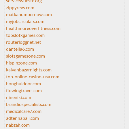
servicewueste.org
zippyrevs.com
matkanumbernow.com
myjobcirculars.com
healthmoreoverfitness.com
topslotxgames.com
routerloggnet.net
dantella6.com
slotsgamesone.com
hispinzone.com
kalyanbazarnights.com
top-online-casino-usa.com
honghuidoor.com
flowingtravel.com
nineniki.com
brandiospecialists.com
medicalcare7.com
adtennaball.com
nabzah.com