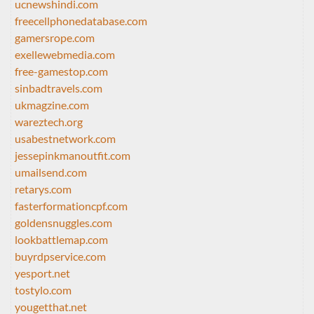
ucnewshindi.com
freecellphonedatabase.com
gamersrope.com
exellewebmedia.com
free-gamestop.com
sinbadtravels.com
ukmagzine.com
wareztech.org
usabestnetwork.com
jessepinkmanoutfit.com
umailsend.com
retarys.com
fasterformationcpf.com
goldensnuggles.com
lookbattlemap.com
buyrdpservice.com
yesport.net
tostylo.com
yougetthat.net