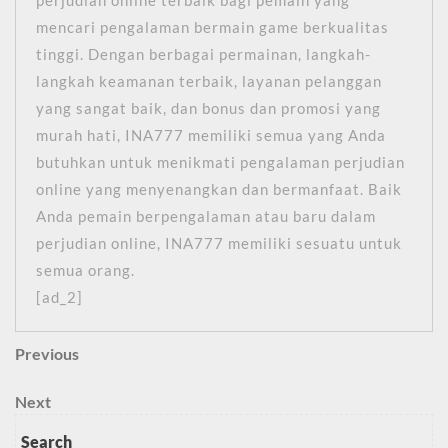
mencari pengalaman bermain game berkualitas
tinggi. Dengan berbagai permainan, langkah-
langkah keamanan terbaik, layanan pelanggan
yang sangat baik, dan bonus dan promosi yang
murah hati, INA777 memiliki semua yang Anda
butuhkan untuk menikmati pengalaman perjudian
online yang menyenangkan dan bermanfaat. Baik
Anda pemain berpengalaman atau baru dalam
perjudian online, INA777 memiliki sesuatu untuk
semua orang.
[ad_2]
Post
Previous
Previous
Post
navigation
Next
Next
Post
Search