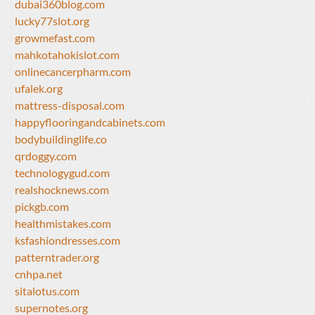
dubai360blog.com
lucky77slot.org
growmefast.com
mahkotahokislot.com
onlinecancerpharm.com
ufalek.org
mattress-disposal.com
happyflooringandcabinets.com
bodybuildinglife.co
qrdoggy.com
technologygud.com
realshocknews.com
pickgb.com
healthmistakes.com
ksfashiondresses.com
patterntrader.org
cnhpa.net
sitalotus.com
supernotes.org