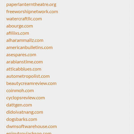
paperlanterntheatre.org
freeworshipnetwork.com
watercraftllc.com
abourge.com
afiliixs.com
alharammallz.com
americanbulletins.com
asespares.com
arabianstime.com
atticabblues.com
autometropolist.com
beautycreamreview.com
coinmoh.com
cyclopsreview.com
dattgen.com
didoivatnang.com
dogsbarks.com
dwmsoftwarehouse.com
enjoytroyjackson.com