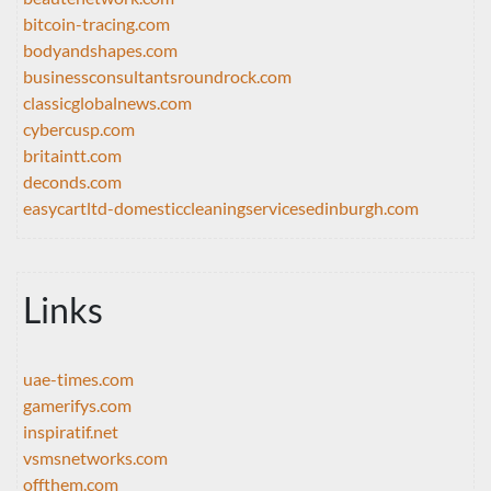
bitcoin-tracing.com
bodyandshapes.com
businessconsultantsroundrock.com
classicglobalnews.com
cybercusp.com
britaintt.com
deconds.com
easycartltd-domesticcleaningservicesedinburgh.com
Links
uae-times.com
gamerifys.com
inspiratif.net
vsmsnetworks.com
offthem.com