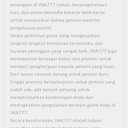
pelanggan di INA777 ramah, berpengetahuan
luas, dan selalu bersedia bekerja lebih keras
untuk memastikan bahwa pemain memiliki
pengalaman positif.
Selain pemilihan game yang mengesankan,
langkah-langkah keamanan terkemuka, dan
layanan pelanggan yang sangat baik, INA777 juga
menawarkan berbagai bonus dan promosi untuk
memberi penghargaan kepada pemain yang loyal.
Dari bonus selamat datang untuk pemain baru
hingga promosi berkelanjutan untuk pemain yang
sudah ada, ada banyak peluang untuk
memaksimalkan kemenangan Anda dan
meningkatkan pengalaman bermain game Anda di
INA777.
Secara keseluruhan, INA777 adalah tujuan
perjudian online terbaik bagi pemain yang