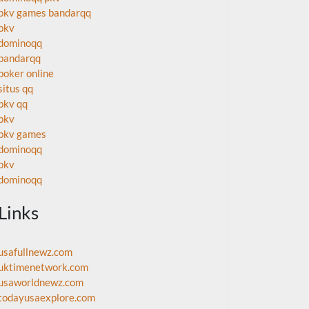
pkv games bandarqq
pkv
dominoqq
bandarqq
poker online
situs qq
pkv qq
pkv
pkv games
dominoqq
pkv
dominoqq
Links
usafullnewz.com
uktimenetwork.com
usaworldnewz.com
todayusaexplore.com