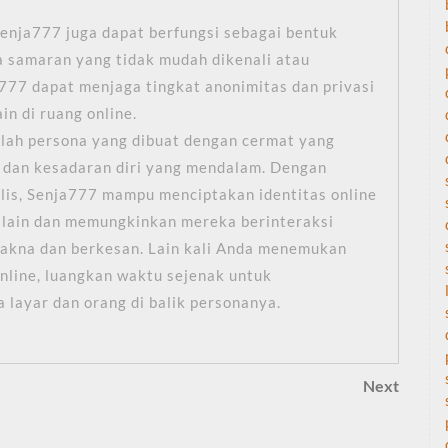
 Senja777 juga dapat berfungsi sebagai bentuk
samaran yang tidak mudah dikenali atau
a777 dapat menjaga tingkat anonimitas dan privasi
in di ruang online.
lah persona yang dibuat dengan cermat yang
s, dan kesadaran diri yang mendalam. Dengan
is, Senja777 mampu menciptakan identitas online
lain dan memungkinkan mereka berinteraksi
makna dan berkesan. Lain kali Anda menemukan
online, luangkan waktu sejenak untuk
 layar dan orang di balik personanya.
Next
Next
Post