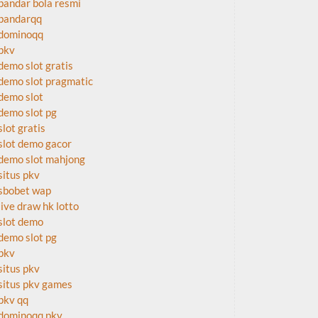
bandar bola resmi
bandarqq
dominoqq
pkv
demo slot gratis
demo slot pragmatic
demo slot
demo slot pg
slot gratis
slot demo gacor
demo slot mahjong
situs pkv
sbobet wap
live draw hk lotto
slot demo
demo slot pg
pkv
situs pkv
situs pkv games
pkv qq
dominoqq pkv