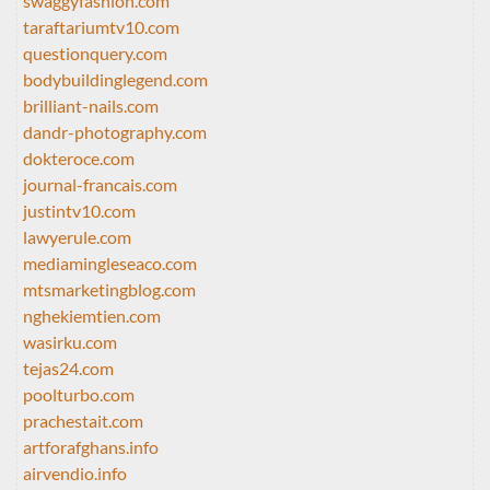
swaggyfashion.com
taraftariumtv10.com
questionquery.com
bodybuildinglegend.com
brilliant-nails.com
dandr-photography.com
dokteroce.com
journal-francais.com
justintv10.com
lawyerule.com
mediamingleseaco.com
mtsmarketingblog.com
nghekiemtien.com
wasirku.com
tejas24.com
poolturbo.com
prachestait.com
artforafghans.info
airvendio.info