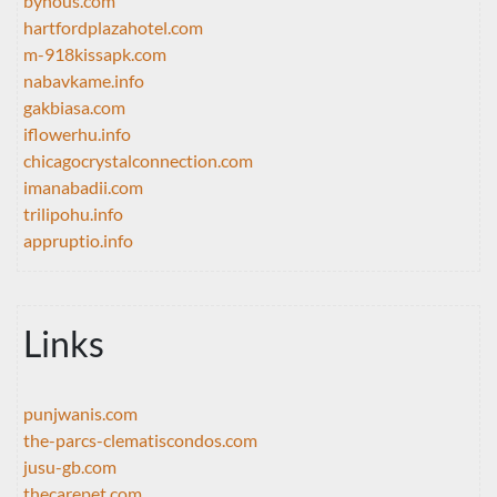
byhous.com
hartfordplazahotel.com
m-918kissapk.com
nabavkame.info
gakbiasa.com
iflowerhu.info
chicagocrystalconnection.com
imanabadii.com
trilipohu.info
appruptio.info
Links
punjwanis.com
the-parcs-clematiscondos.com
jusu-gb.com
thecarepet.com