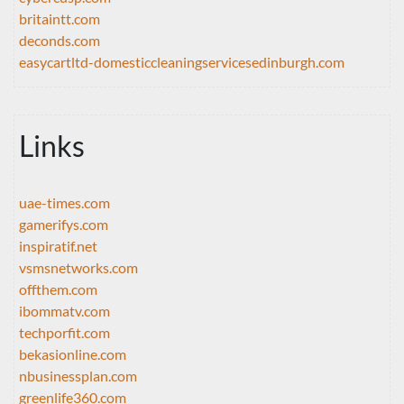
britaintt.com
deconds.com
easycartltd-domesticcleaningservicesedinburgh.com
Links
uae-times.com
gamerifys.com
inspiratif.net
vsmsnetworks.com
offthem.com
ibommatv.com
techporfit.com
bekasionline.com
nbusinessplan.com
greenlife360.com