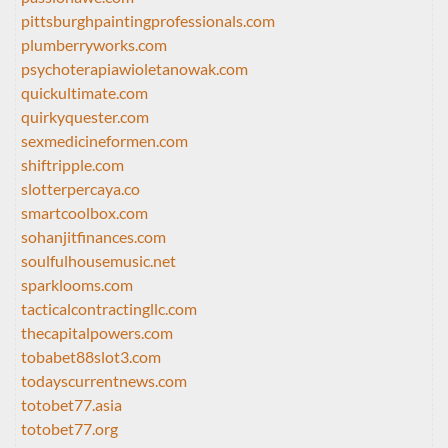
pittsburghpaintingprofessionals.com
plumberryworks.com
psychoterapiawioletanowak.com
quickultimate.com
quirkyquester.com
sexmedicineformen.com
shiftripple.com
slotterpercaya.co
smartcoolbox.com
sohanjitfinances.com
soulfulhousemusic.net
sparklooms.com
tacticalcontractingllc.com
thecapitalpowers.com
tobabet88slot3.com
todayscurrentnews.com
totobet77.asia
totobet77.org