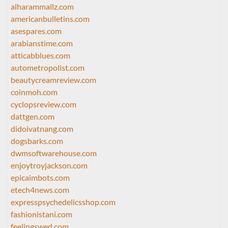
alharammallz.com
americanbulletins.com
asespares.com
arabianstime.com
atticabblues.com
autometropolist.com
beautycreamreview.com
coinmoh.com
cyclopsreview.com
dattgen.com
didoivatnang.com
dogsbarks.com
dwmsoftwarehouse.com
enjoytroyjackson.com
epicaimbots.com
etech4news.com
expresspsychedelicsshop.com
fashionistani.com
feelingswed.com