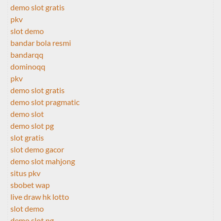
demo slot gratis
pkv
slot demo
bandar bola resmi
bandarqq
dominoqq
pkv
demo slot gratis
demo slot pragmatic
demo slot
demo slot pg
slot gratis
slot demo gacor
demo slot mahjong
situs pkv
sbobet wap
live draw hk lotto
slot demo
demo slot pg