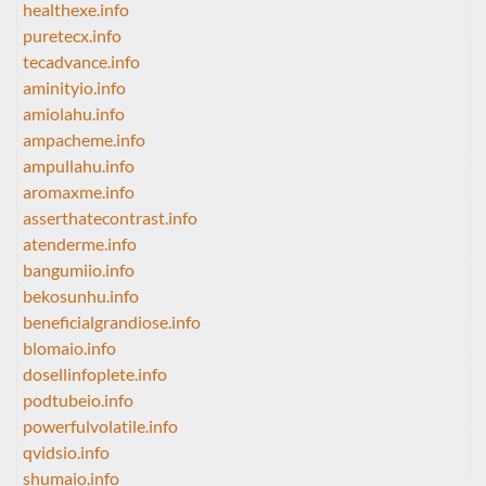
healthexe.info
puretecx.info
tecadvance.info
aminityio.info
amiolahu.info
ampacheme.info
ampullahu.info
aromaxme.info
asserthatecontrast.info
atenderme.info
bangumiio.info
bekosunhu.info
beneficialgrandiose.info
blomaio.info
dosellinfoplete.info
podtubeio.info
powerfulvolatile.info
qvidsio.info
shumaio.info