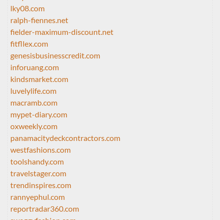
lky08.com
ralph-fiennes.net
fielder-maximum-discount.net
fitfllex.com
genesisbusinesscredit.com
inforuang.com
kindsmarket.com
luvelylife.com
macramb.com
mypet-diary.com
oxweekly.com
panamacitydeckcontractors.com
westfashions.com
toolshandy.com
travelstager.com
trendinspires.com
rannyephul.com
reportradar360.com