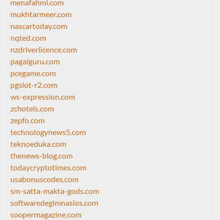
menafahmi.com
mukhtarmeer.com
nascartoday.com
nqted.com
nzdriverlicence.com
pagalguru.com
pcegame.com
pgslot-r2.com
ws-expression.com
zchotels.com
zepfo.com
technologynews5.com
teknoeduka.com
thenews-blog.com
todaycryptotimes.com
usabonuscodes.com
sm-satta-makta-gods.com
softwaredegimnasios.com
soopermagazine.com