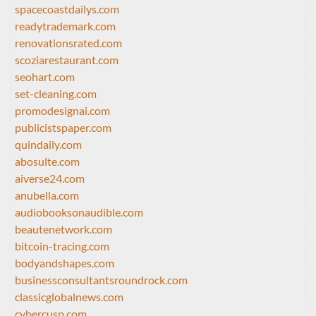
spacecoastdailys.com
readytrademark.com
renovationsrated.com
scoziarestaurant.com
seohart.com
set-cleaning.com
promodesignai.com
publicistspaper.com
quindaily.com
abosulte.com
aiverse24.com
anubella.com
audiobooksonaudible.com
beautenetwork.com
bitcoin-tracing.com
bodyandshapes.com
businessconsultantsroundrock.com
classicglobalnews.com
cybercusp.com