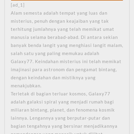
[ad_1]
Alam semesta adalah tempat yang luas dan
misterius, penuh dengan keajaiban yang tak
terhitung jumlahnya yang telah memikat umat
manusia selama berabad-abad. Di antara sekian
banyak benda langit yang menghiasi langit malam,
salah satu yang paling memukau adalah
Galaxy77. Keindahan misterius ini telah memikat
imajinasi para astronom dan pengamat bintang,
dengan keindahan dan mistiknya yang
menakjubkan.
Terletak di bagian terluar kosmos, Galaxy77
adalah galaksi spiral yang menjadi rumah bagi
miliaran bintang, planet, dan fenomena kosmik
lainnya. Lengannya yang berputar-putar dan
bagian tengahnya yang bersinar menjadikannya
pemandangan yang menarik untuk dilihat,