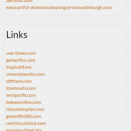
deconds.com
easycartltd-domesticcleaningservicesedinburgh.com
Links
uae-times.com
gamerifys.com
inspiratif.net
vsmsnetworks.com
offthem.com
ibommatv.com
techporfit.com
bekasionline.com
nbusinessplan.com
greenlife360.com
cantshoutitout.com
expressufabet.biz