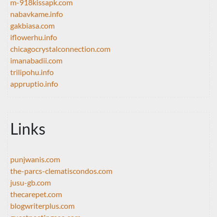
m-918kissapk.com
nabavkame.info
gakbiasa.com
iflowerhu.info
chicagocrystalconnection.com
imanabadii.com
trilipohu.info
appruptio.info
Links
punjwanis.com
the-parcs-clematiscondos.com
jusu-gb.com
thecarepet.com
blogwriterplus.com