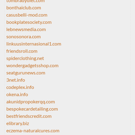
tombradydiet.com
bonthaiclub.com
casusbelli-mod.com
bookplatesociety.com
lebnewsmedia.com
sonosonora.com
linkuusinternasional1.com
friendsroll.com
spiderclothing.net
wondergadgetsshop.com
seatgurunews.com
3net.info
codeplex.info
okena.info
akunidpropokerqq.com
bespokecardetailing.com
bestfriendscredit.com
elibrary.biz
eczema-naturalcures.com