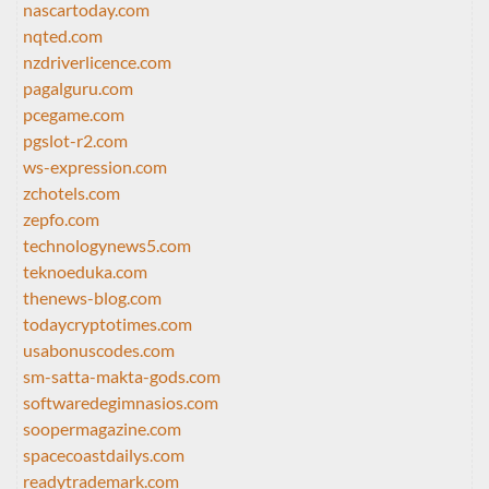
nascartoday.com
nqted.com
nzdriverlicence.com
pagalguru.com
pcegame.com
pgslot-r2.com
ws-expression.com
zchotels.com
zepfo.com
technologynews5.com
teknoeduka.com
thenews-blog.com
todaycryptotimes.com
usabonuscodes.com
sm-satta-makta-gods.com
softwaredegimnasios.com
soopermagazine.com
spacecoastdailys.com
readytrademark.com