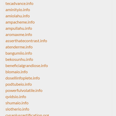
tecadvance.info
aminityio.info
amiolahu.info
ampacheme.info
ampullahu.info
aromaxme.info
asserthatecontrast.info
atenderme.info
bangumiio.info
bekosunhu.info
beneficialgrandiose.info
blomaio.info
dosellinfoplete.info
podtubeio.info
powerfulvolatile.info
qvidsio.info
shumaio.info
slotherio.info
cysapluscertification.org