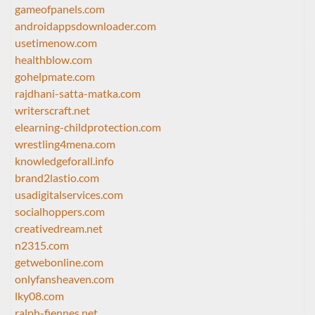
gameofpanels.com
androidappsdownloader.com
usetimenow.com
healthblow.com
gohelpmate.com
rajdhani-satta-matka.com
writerscraft.net
elearning-childprotection.com
wrestling4mena.com
knowledgeforall.info
brand2lastio.com
usadigitalservices.com
socialhoppers.com
creativedream.net
n2315.com
getwebonline.com
onlyfansheaven.com
lky08.com
ralph-fiennes.net