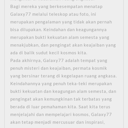
Bagi mereka yang berkesempatan menatap
Galaxy77 melalui teleskop atau foto, ini
merupakan pengalaman yang tidak akan pernah
bisa dilupakan. Keindahan dan keagungannya
merupakan bukti kekuatan alam semesta yang
menakjubkan, dan pengingat akan keajaiban yang
ada di balik sudut kecil kosmos kita.
Pada akhirnya, Galaxy77 adalah tempat yang
penuh misteri dan keajaiban, permata kosmik
yang bersinar terang di kegelapan ruang angkasa.
Keindahannya yang penuh teka-teki merupakan
bukti kekuatan dan keagungan alam semesta, dan
pengingat akan kemungkinan tak terbatas yang
berada di luar pemahaman kita. Saat kita terus
menjelajahi dan mempelajari kosmos, Galaxy77
akan tetap menjadi mercusuar dan inspirasi,