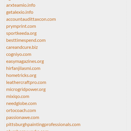
arxteamio.info
getalexio.info
accountaudittaxcon.com
prymprint.com
sportkeeda.org
besttimespend.com
careandcure.biz
cogniyo.com
easymagazines.org
hirfanjilasmi.com
hometricks.org
leathercraftpro.com
microgridpower.org
mixiqo.com
needglobe.com
ortocoach.com
passionawe.com
pittsburghpaintingprofessionals.com