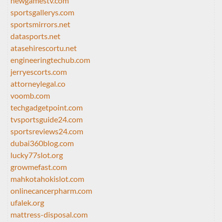
newgamestv.com
sportsgallerys.com
sportsmirrors.net
datasports.net
atasehirescortu.net
engineeringtechub.com
jerryescorts.com
attorneylegal.co
voomb.com
techgadgetpoint.com
tvsportsguide24.com
sportsreviews24.com
dubai360blog.com
lucky77slot.org
growmefast.com
mahkotahokislot.com
onlinecancerpharm.com
ufalek.org
mattress-disposal.com