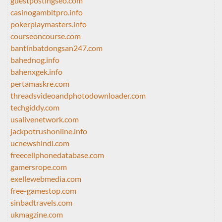
guestpostingseo.com
casinogambitpro.info
pokerplaymasters.info
courseoncourse.com
bantinbatdongsan247.com
bahednog.info
bahenxgek.info
pertamaskre.com
threadsvideoandphotodownloader.com
techgiddy.com
usalivenetwork.com
jackpotrushonline.info
ucnewshindi.com
freecellphonedatabase.com
gamersrope.com
exellewebmedia.com
free-gamestop.com
sinbadtravels.com
ukmagzine.com