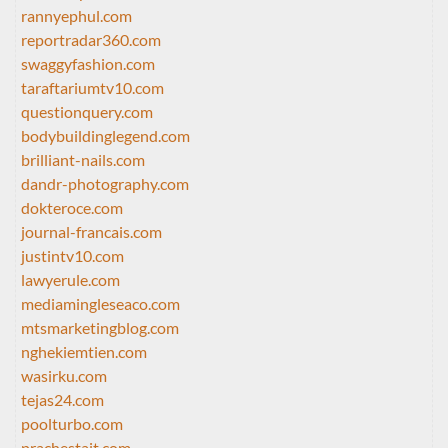
rannyephul.com
reportradar360.com
swaggyfashion.com
taraftariumtv10.com
questionquery.com
bodybuildinglegend.com
brilliant-nails.com
dandr-photography.com
dokteroce.com
journal-francais.com
justintv10.com
lawyerule.com
mediamingleseaco.com
mtsmarketingblog.com
nghekiemtien.com
wasirku.com
tejas24.com
poolturbo.com
prachestait.com