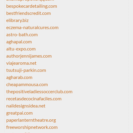
bespokecardetailing.com
bestfriendscredit.com
elibrary.biz
eczema-naturalcures.com
astro-bath.com
aghapal.com
altu-expo.com
authorjennijames.com
viajearoma.net
tsutsuji-parkin.com
agharab.com
cheapammousa.com
thepositiveladiessoccerclub.com
recetasdecocinafaciles.com
naildesignsidea.net
greatpai.com
paperlanterntheatre.org
freeworshipnetwork.com