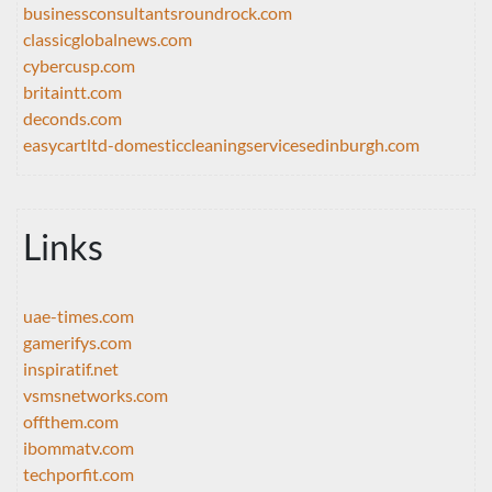
businessconsultantsroundrock.com
classicglobalnews.com
cybercusp.com
britaintt.com
deconds.com
easycartltd-domesticcleaningservicesedinburgh.com
Links
uae-times.com
gamerifys.com
inspiratif.net
vsmsnetworks.com
offthem.com
ibommatv.com
techporfit.com