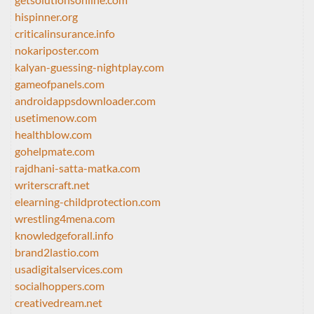
hispinner.org
criticalinsurance.info
nokariposter.com
kalyan-guessing-nightplay.com
gameofpanels.com
androidappsdownloader.com
usetimenow.com
healthblow.com
gohelpmate.com
rajdhani-satta-matka.com
writerscraft.net
elearning-childprotection.com
wrestling4mena.com
knowledgeforall.info
brand2lastio.com
usadigitalservices.com
socialhoppers.com
creativedream.net