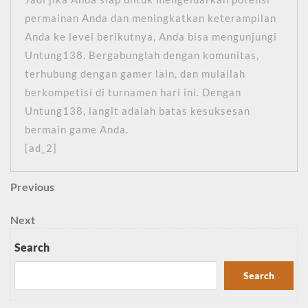
permainan Anda dan meningkatkan keterampilan
Anda ke level berikutnya, Anda bisa mengunjungi
Untung138. Bergabunglah dengan komunitas,
terhubung dengan gamer lain, dan mulailah
berkompetisi di turnamen hari ini. Dengan
Untung138, langit adalah batas kesuksesan
bermain game Anda.
[ad_2]
Post
Previous
Previous
Post
navigation
Next
Next
Post
Search
Search