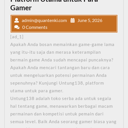
Gamer
admin@quantenki.com
June 5, 2026
0 Comments
[ad_1]
Apakah Anda bosan memainkan game-game lama
yang itu-itu saja dan merasa keterampilan
bermain game Anda sudah mencapai puncaknya?
Apakah Anda mencari tantangan baru dan cara
untuk mengeluarkan potensi permainan Anda
sepenuhnya? Kunjungi Untung138, platform
utama untuk para gamer.
Untung138 adalah toko serba ada untuk segala
hal tentang game, menawarkan berbagai macam
permainan dan kompetisi untuk pemain dari
semua level. Baik Anda seorang gamer biasa yang