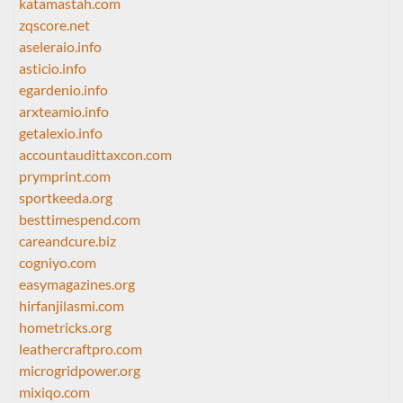
katamastah.com
zqscore.net
aseleraio.info
asticio.info
egardenio.info
arxteamio.info
getalexio.info
accountaudittaxcon.com
prymprint.com
sportkeeda.org
besttimespend.com
careandcure.biz
cogniyo.com
easymagazines.org
hirfanjilasmi.com
hometricks.org
leathercraftpro.com
microgridpower.org
mixiqo.com