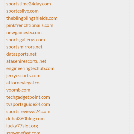
sportstime24day.com
sporteslive.com
theblingblingshields.com
pinkfrenchtipnails.com
newgamestv.com
sportsgallerys.com
sportsmirrors.net
datasports.net
atasehirescortu.net
engineeringtechub.com
jerryescorts.com
attorneylegal.co
voomb.com
techgadgetpoint.com
tvsportsguide24.com
sportsreviews24.com
dubai360blog.com
lucky77slot.org
growmefast.com