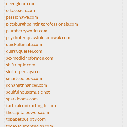
needglobe.com
ortocoach.com
passionawe.com
pittsburghpaintingprofessionals.com
plumberryworks.com
psychoterapiawioletanowak.com
quickultimate.com
quirkyquester.com
sexmedicineformen.com
shiftripple.com
slotterpercaya.co
smartcoolbox.com
sohanjitfinances.com
soulfulhousemusic.net
sparklooms.com
tacticalcontractingllc.com
thecapitalpowers.com
tobabet88slot3.com
todayscurrentnews.com