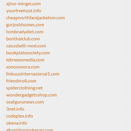
ajino-mingei.com
yourfreehost.info
cheapnorthfacejacketsm.com
gurjoshhomes.com
tombradydiet.com
bonthaiclub.com
casusbelli-mod.com
bookplatesociety.com
lebnewsmedia.com
sonosonora.com
linkuusinternasional1.com
friendsroll.com
spiderclothing.net
wondergadgetsshop.com
seatgurunews.com
3net.info
codeplex.info
okena.info
akunidpropokerqq.com