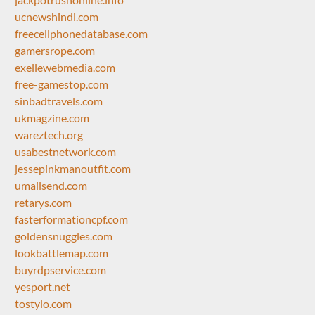
ucnewshindi.com
freecellphonedatabase.com
gamersrope.com
exellewebmedia.com
free-gamestop.com
sinbadtravels.com
ukmagzine.com
wareztech.org
usabestnetwork.com
jessepinkmanoutfit.com
umailsend.com
retarys.com
fasterformationcpf.com
goldensnuggles.com
lookbattlemap.com
buyrdpservice.com
yesport.net
tostylo.com