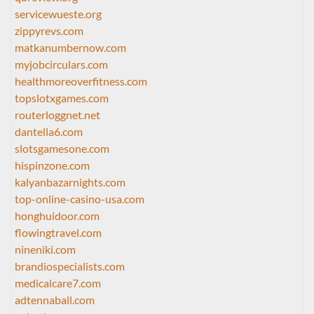
servicewueste.org
zippyrevs.com
matkanumbernow.com
myjobcirculars.com
healthmoreoverfitness.com
topslotxgames.com
routerloggnet.net
dantella6.com
slotsgamesone.com
hispinzone.com
kalyanbazarnights.com
top-online-casino-usa.com
honghuidoor.com
flowingtravel.com
nineniki.com
brandiospecialists.com
medicalcare7.com
adtennaball.com