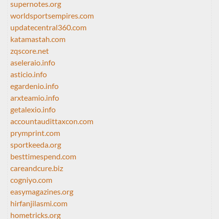
supernotes.org
worldsportsempires.com
updatecentral360.com
katamastah.com
zqscore.net
aseleraio.info
asticio.info
egardenio.info
arxteamio.info
getalexio.info
accountaudittaxcon.com
prymprint.com
sportkeeda.org
besttimespend.com
careandcure.biz
cogniyo.com
easymagazines.org
hirfanjilasmi.com
hometricks.org