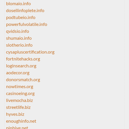
blomaio.info
dosellinfoplete.info
podtubeio.info
powerfulvolatile.info
qvidsio.info
shumaio.info
slotherio.info
cysapluscertification.org
fortnitehacks.org
loginsearch.org
aodecor.org
donorsmatch.org
nowtimes.org
casinoeing.org
livemocha.biz
streetlife.biz
hyves.biz
enoughinfo.net
pinhive.net