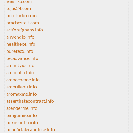
wasirku.com
tejas24.com
poolturbo.com
prachestait.com
artforafghans.info
airvendio.info
healthexe.info
puretecx.info
tecadvance.info
aminityio.info
amiolahu.info
ampacheme.info
ampullahu.info
aromaxme.info
asserthatecontrast.info
atenderme.info
bangumiio.info
bekosunhu.info
beneficialgrandiose.info