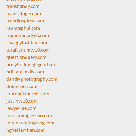
toolshandy.com
travelstager.com
trendinspires.com
rannyephul.com
reportradar360.com
swaggyfashion.com
taraftariumtv10.com
questionquery.com
bodybuildinglegend.com
brilliant-nails.com
dandr-photography.com
dokteroce.com
journal-francais.com
justintv10.com
lawyerule.com
mediamingleseaco.com
mtsmarketingblog.com
nghekiemtien.com