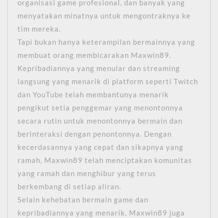
organisasi game profesional, dan banyak yang
menyatakan minatnya untuk mengontraknya ke
tim mereka.
Tapi bukan hanya keterampilan bermainnya yang
membuat orang membicarakan Maxwin89.
Kepribadiannya yang menular dan streaming
langsung yang menarik di platform seperti Twitch
dan YouTube telah membantunya menarik
pengikut setia penggemar yang menontonnya
secara rutin untuk menontonnya bermain dan
berinteraksi dengan penontonnya. Dengan
kecerdasannya yang cepat dan sikapnya yang
ramah, Maxwin89 telah menciptakan komunitas
yang ramah dan menghibur yang terus
berkembang di setiap aliran.
Selain kehebatan bermain game dan
kepribadiannya yang menarik, Maxwin89 juga