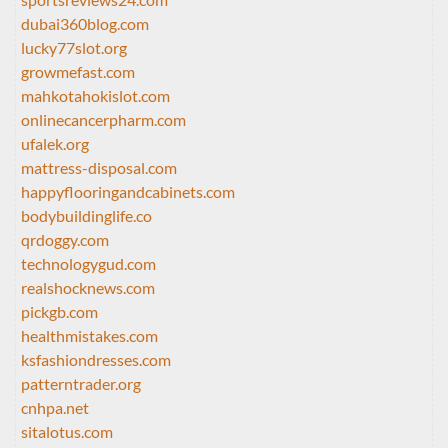
dubai360blog.com
lucky77slot.org
growmefast.com
mahkotahokislot.com
onlinecancerpharm.com
ufalek.org
mattress-disposal.com
happyflooringandcabinets.com
bodybuildinglife.co
qrdoggy.com
technologygud.com
realshocknews.com
pickgb.com
healthmistakes.com
ksfashiondresses.com
patterntrader.org
cnhpa.net
sitalotus.com