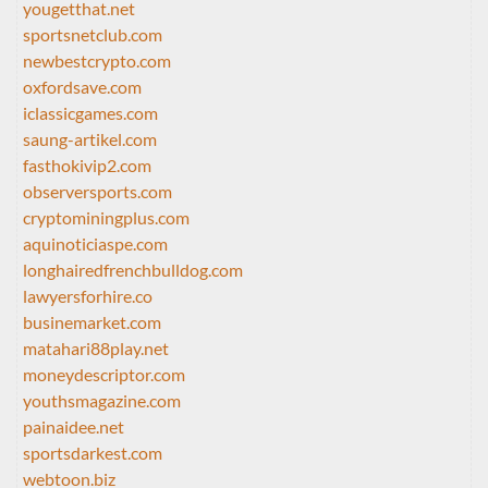
yougetthat.net
sportsnetclub.com
newbestcrypto.com
oxfordsave.com
iclassicgames.com
saung-artikel.com
fasthokivip2.com
observersports.com
cryptominingplus.com
aquinoticiaspe.com
longhairedfrenchbulldog.com
lawyersforhire.co
businemarket.com
matahari88play.net
moneydescriptor.com
youthsmagazine.com
painaidee.net
sportsdarkest.com
webtoon.biz