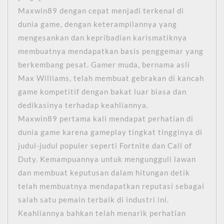
Maxwin89 dengan cepat menjadi terkenal di
dunia game, dengan keterampilannya yang
mengesankan dan kepribadian karismatiknya
membuatnya mendapatkan basis penggemar yang
berkembang pesat. Gamer muda, bernama asli
Max Williams, telah membuat gebrakan di kancah
game kompetitif dengan bakat luar biasa dan
dedikasinya terhadap keahliannya.
Maxwin89 pertama kali mendapat perhatian di
dunia game karena gameplay tingkat tingginya di
judul-judul populer seperti Fortnite dan Call of
Duty. Kemampuannya untuk mengungguli lawan
dan membuat keputusan dalam hitungan detik
telah membuatnya mendapatkan reputasi sebagai
salah satu pemain terbaik di industri ini.
Keahliannya bahkan telah menarik perhatian