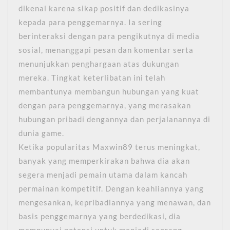
dikenal karena sikap positif dan dedikasinya
kepada para penggemarnya. Ia sering
berinteraksi dengan para pengikutnya di media
sosial, menanggapi pesan dan komentar serta
menunjukkan penghargaan atas dukungan
mereka. Tingkat keterlibatan ini telah
membantunya membangun hubungan yang kuat
dengan para penggemarnya, yang merasakan
hubungan pribadi dengannya dan perjalanannya di
dunia game.
Ketika popularitas Maxwin89 terus meningkat,
banyak yang memperkirakan bahwa dia akan
segera menjadi pemain utama dalam kancah
permainan kompetitif. Dengan keahliannya yang
mengesankan, kepribadiannya yang menawan, dan
basis penggemarnya yang berdedikasi, dia
mempunyai potensi untuk menjadi seorang