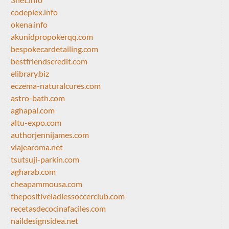
codeplex.info
okena.info
akunidpropokerqq.com
bespokecardetailing.com
bestfriendscredit.com
elibrary.biz
eczema-naturalcures.com
astro-bath.com
aghapal.com
altu-expo.com
authorjennijames.com
viajearoma.net
tsutsuji-parkin.com
agharab.com
cheapammousa.com
thepositiveladiessoccerclub.com
recetasdecocinafaciles.com
naildesignsidea.net