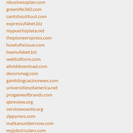
nbusinessplan.com
greenlife360.com
cantshoutitout.com
expressufabet.biz
mypuertoplata.net
thepioneerxpress.com
howtofixissue.com
teamufabet.biz
webfullform.com
allviddownload.com
decorsmag.com
gamblingcasinonews.com
universitiesofamerica.net
progameofbrands.com
qbreview.org
servicewueste.org
zippyrevs.com
matkanumbernow.com
myjobcirculars.com