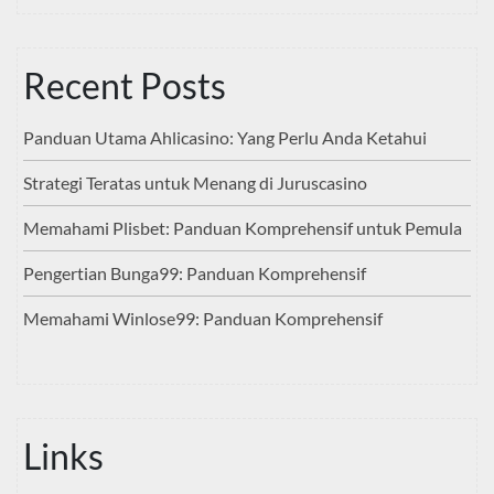
Recent Posts
Panduan Utama Ahlicasino: Yang Perlu Anda Ketahui
Strategi Teratas untuk Menang di Juruscasino
Memahami Plisbet: Panduan Komprehensif untuk Pemula
Pengertian Bunga99: Panduan Komprehensif
Memahami Winlose99: Panduan Komprehensif
Links