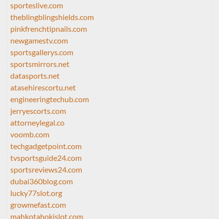
sporteslive.com
theblingblingshields.com
pinkfrenchtipnails.com
newgamestv.com
sportsgallerys.com
sportsmirrors.net
datasports.net
atasehirescortu.net
engineeringtechub.com
jerryescorts.com
attorneylegal.co
voomb.com
techgadgetpoint.com
tvsportsguide24.com
sportsreviews24.com
dubai360blog.com
lucky77slot.org
growmefast.com
mahkotahokislot.com