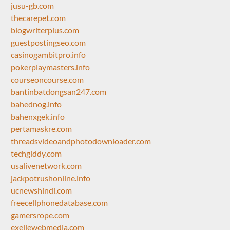
jusu-gb.com
thecarepet.com
blogwriterplus.com
guestpostingseo.com
casinogambitpro.info
pokerplaymasters.info
courseoncourse.com
bantinbatdongsan247.com
bahednog.info
bahenxgek.info
pertamaskre.com
threadsvideoandphotodownloader.com
techgiddy.com
usalivenetwork.com
jackpotrushonline.info
ucnewshindi.com
freecellphonedatabase.com
gamersrope.com
exellewebmedia.com