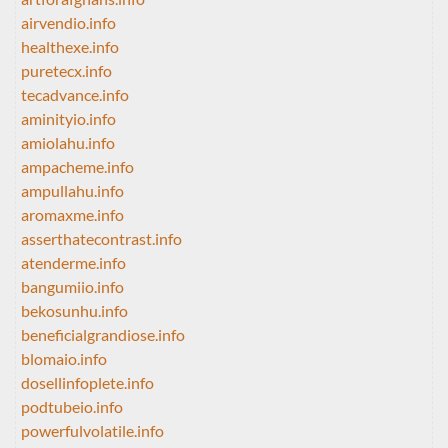
airvendio.info
healthexe.info
puretecx.info
tecadvance.info
aminityio.info
amiolahu.info
ampacheme.info
ampullahu.info
aromaxme.info
asserthatecontrast.info
atenderme.info
bangumiio.info
bekosunhu.info
beneficialgrandiose.info
blomaio.info
dosellinfoplete.info
podtubeio.info
powerfulvolatile.info