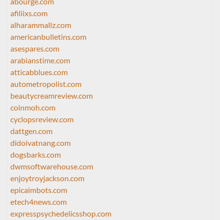
abourge.com
afiliixs.com
alharammallz.com
americanbulletins.com
asespares.com
arabianstime.com
atticabblues.com
autometropolist.com
beautycreamreview.com
coinmoh.com
cyclopsreview.com
dattgen.com
didoivatnang.com
dogsbarks.com
dwmsoftwarehouse.com
enjoytroyjackson.com
epicaimbots.com
etech4news.com
expresspsychedelicsshop.com