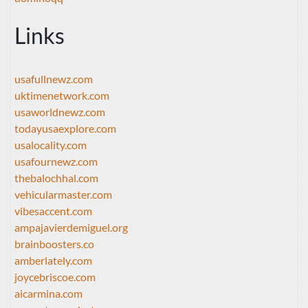
Links
usafullnewz.com
uktimenetwork.com
usaworldnewz.com
todayusaexplore.com
usalocality.com
usafournewz.com
thebalochhal.com
vehicularmaster.com
vibesaccent.com
ampajavierdemiguel.org
brainboosters.co
amberlately.com
joycebriscoe.com
aicarmina.com