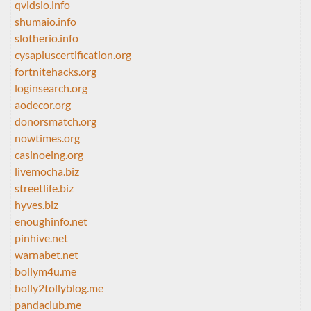
qvidsio.info
shumaio.info
slotherio.info
cysapluscertification.org
fortnitehacks.org
loginsearch.org
aodecor.org
donorsmatch.org
nowtimes.org
casinoeing.org
livemocha.biz
streetlife.biz
hyves.biz
enoughinfo.net
pinhive.net
warnabet.net
bollym4u.me
bolly2tollyblog.me
pandaclub.me