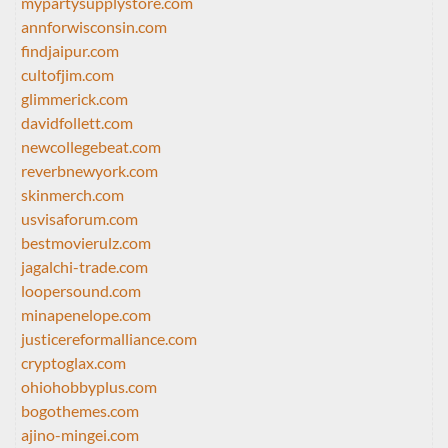
mypartysupplystore.com
annforwisconsin.com
findjaipur.com
cultofjim.com
glimmerick.com
davidfollett.com
newcollegebeat.com
reverbnewyork.com
skinmerch.com
usvisaforum.com
bestmovierulz.com
jagalchi-trade.com
loopersound.com
minapenelope.com
justicereformalliance.com
cryptoglax.com
ohiohobbyplus.com
bogothemes.com
ajino-mingei.com