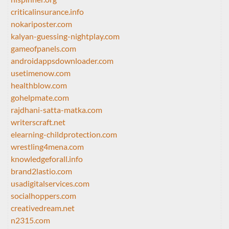
criticalinsurance.info
nokariposter.com
kalyan-guessing-nightplay.com
gameofpanels.com
androidappsdownloader.com
usetimenow.com
healthblow.com
gohelpmate.com
rajdhani-satta-matka.com
writerscraft.net
elearning-childprotection.com
wrestling4mena.com
knowledgeforall.info
brand2lastio.com
usadigitalservices.com
socialhoppers.com
creativedream.net
n2315.com