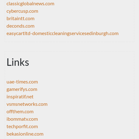
classicglobalnews.com
cybercusp.com
britaintt.com
deconds.com
easycartltd-domesticcleaningservicesedinburgh.com
Links
uae-times.com
gamerifys.com
inspiratif.net
vsmsnetworks.com
offthem.com
ibommatv.com
techporfit.com
bekasionline.com