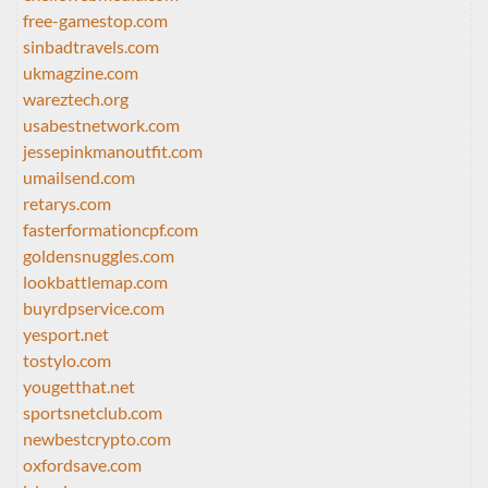
free-gamestop.com
sinbadtravels.com
ukmagzine.com
wareztech.org
usabestnetwork.com
jessepinkmanoutfit.com
umailsend.com
retarys.com
fasterformationcpf.com
goldensnuggles.com
lookbattlemap.com
buyrdpservice.com
yesport.net
tostylo.com
yougetthat.net
sportsnetclub.com
newbestcrypto.com
oxfordsave.com