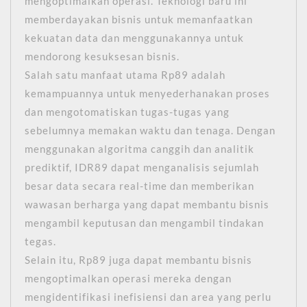
mengoptimalkan operasi. Teknologi baru ini
memberdayakan bisnis untuk memanfaatkan
kekuatan data dan menggunakannya untuk
mendorong kesuksesan bisnis.
Salah satu manfaat utama Rp89 adalah
kemampuannya untuk menyederhanakan proses
dan mengotomatiskan tugas-tugas yang
sebelumnya memakan waktu dan tenaga. Dengan
menggunakan algoritma canggih dan analitik
prediktif, IDR89 dapat menganalisis sejumlah
besar data secara real-time dan memberikan
wawasan berharga yang dapat membantu bisnis
mengambil keputusan dan mengambil tindakan
tegas.
Selain itu, Rp89 juga dapat membantu bisnis
mengoptimalkan operasi mereka dengan
mengidentifikasi inefisiensi dan area yang perlu