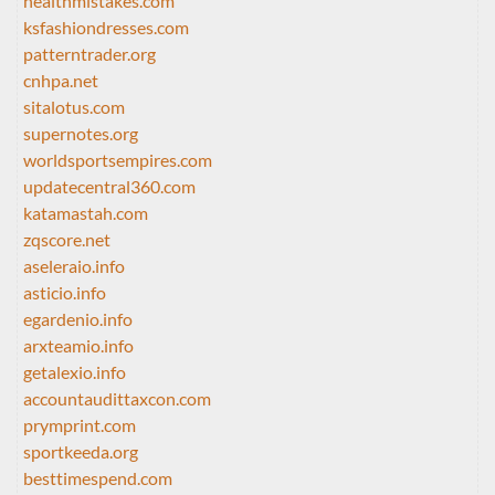
healthmistakes.com
ksfashiondresses.com
patterntrader.org
cnhpa.net
sitalotus.com
supernotes.org
worldsportsempires.com
updatecentral360.com
katamastah.com
zqscore.net
aseleraio.info
asticio.info
egardenio.info
arxteamio.info
getalexio.info
accountaudittaxcon.com
prymprint.com
sportkeeda.org
besttimespend.com