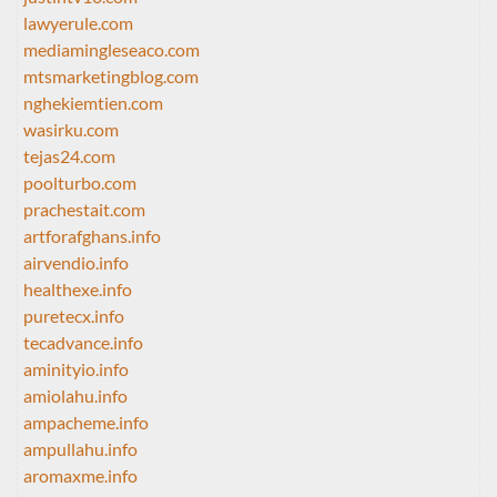
lawyerule.com
mediamingleseaco.com
mtsmarketingblog.com
nghekiemtien.com
wasirku.com
tejas24.com
poolturbo.com
prachestait.com
artforafghans.info
airvendio.info
healthexe.info
puretecx.info
tecadvance.info
aminityio.info
amiolahu.info
ampacheme.info
ampullahu.info
aromaxme.info