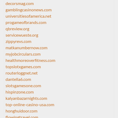
decorsmag.com
gamblingcasinonews.com
universitiesofamerica.net
progameofbrands.com
qbreview.org
servicewueste.org
zippyrevs.com
matkanumbernow.com
myjobcirculars.com
healthmoreoverfitness.com
topslotxgames.com
routerloggnet.net
dantella6.com
slotsgamesone.com
hispinzone.com
kalyanbazarnights.com
top-online-casino-usa.com
honghuidoor.com
flowingtravel.com