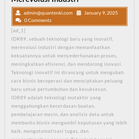
admin@quantenki.com
January 9, 2025
0 Comments
[ad_1]
IDR89, sebuah teknologi baru yang inovatif,
merevolusi industri dengan memanfaatkan
kekuatannya untuk menyederhanakan proses,
meningkatkan efisiensi, dan mendorong inovasi.
Teknologi inovatif ini dirancang untuk mengubah
cara bisnis beroperasi dan menciptakan peluang
baru untuk pertumbuhan dan kesuksesan.
IDR89 adalah teknologi mutakhir yang
menggabungkan kecerdasan buatan,
pembelajaran mesin, dan analisis data untuk
membantu bisnis mengambil keputusan yang lebih
baik, mengotomatisasi tugas, dan