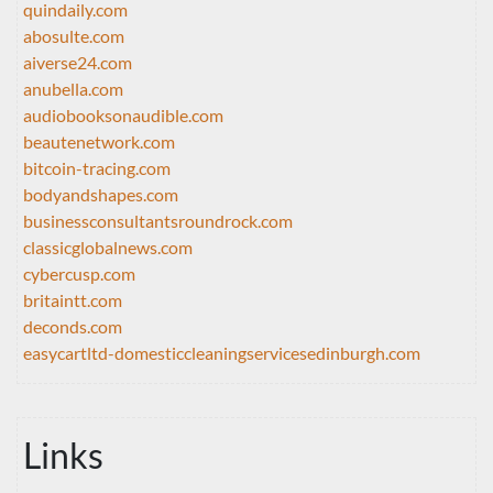
quindaily.com
abosulte.com
aiverse24.com
anubella.com
audiobooksonaudible.com
beautenetwork.com
bitcoin-tracing.com
bodyandshapes.com
businessconsultantsroundrock.com
classicglobalnews.com
cybercusp.com
britaintt.com
deconds.com
easycartltd-domesticcleaningservicesedinburgh.com
Links