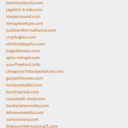
bestmovierulz.com
jagalchi-trade.com
loopersound.com
minapenelope.com
justicereformalliance.com
cryptoglax.com
ohiohobbyplus.com
bogothemes.com
ajino-mingei.com
yourfreehost.info
cheapnorthfacejacketsm.com
gurjoshhomes.com
tombradydiet.com
bonthaiclub.com
casusbelli-mod.com
bookplatesociety.com
lebnewsmedia.com
sonosonora.com
linkuusinternasional1.com