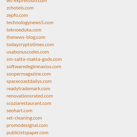
ws-expression.com
zchotels.com
zepfo.com
technologynews5.com
teknoeduka.com
thenews-blog.com
todaycryptotimes.com
usabonuscodes.com
sm-satta-makta-gods.com
softwaredegimnasios.com
soopermagazine.com
spacecoastdailys.com
readytrademark.com
renovationsrated.com
scoziarestaurant.com
seohart.com
set-cleaning.com
promodesignai.com
publicistspaper.com