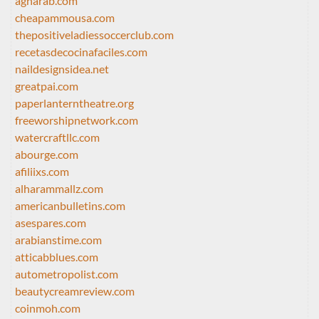
agharab.com
cheapammousa.com
thepositiveladiessoccerclub.com
recetasdecocinafaciles.com
naildesignsidea.net
greatpai.com
paperlanterntheatre.org
freeworshipnetwork.com
watercraftllc.com
abourge.com
afiliixs.com
alharammallz.com
americanbulletins.com
asespares.com
arabianstime.com
atticabblues.com
autometropolist.com
beautycreamreview.com
coinmoh.com