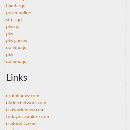
bandarqq
poker online
situs qq
pkv qq
pkv
pkv games
dominoqq
pkv
dominoqq
Links
usafullnewz.com
uktimenetwork.com
usaworldnewz.com
todayusaexplore.com
usalocality.com