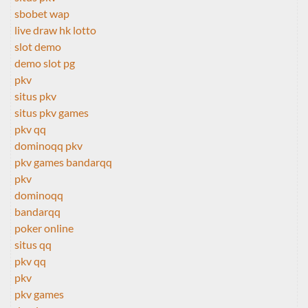
sbobet wap
live draw hk lotto
slot demo
demo slot pg
pkv
situs pkv
situs pkv games
pkv qq
dominoqq pkv
pkv games bandarqq
pkv
dominoqq
bandarqq
poker online
situs qq
pkv qq
pkv
pkv games