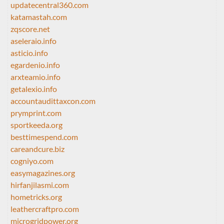
updatecentral360.com
katamastah.com
zqscore.net
aseleraio.info
asticio.info
egardenio.info
arxteamio.info
getalexio.info
accountaudittaxcon.com
prymprint.com
sportkeeda.org
besttimespend.com
careandcure.biz
cogniyo.com
easymagazines.org
hirfanjilasmi.com
hometricks.org
leathercraftpro.com
microgridpower.org