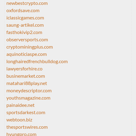
newbestcrypto.com
oxfordsave.com
iclassicgames.com
saung-artikel.com
fasthokivip2.com
observersports.com
cryptominingplus.com
aquinoticiaspe.com
longhairedfrenchbulldog.com
lawyersforhire.co
businemarket.com
matahari88play.net
moneydescriptor.com
youthsmagazine.com
painaidee.net
sportsdarkest.com
webtoon.biz
thesportswires.com
hyungpro.com