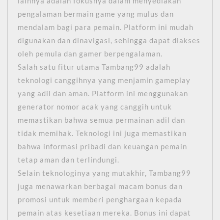
lainnya adalah fokusnya dalam menyediakan
pengalaman bermain game yang mulus dan
mendalam bagi para pemain. Platform ini mudah
digunakan dan dinavigasi, sehingga dapat diakses
oleh pemula dan gamer berpengalaman.
Salah satu fitur utama Tambang99 adalah
teknologi canggihnya yang menjamin gameplay
yang adil dan aman. Platform ini menggunakan
generator nomor acak yang canggih untuk
memastikan bahwa semua permainan adil dan
tidak memihak. Teknologi ini juga memastikan
bahwa informasi pribadi dan keuangan pemain
tetap aman dan terlindungi.
Selain teknologinya yang mutakhir, Tambang99
juga menawarkan berbagai macam bonus dan
promosi untuk memberi penghargaan kepada
pemain atas kesetiaan mereka. Bonus ini dapat