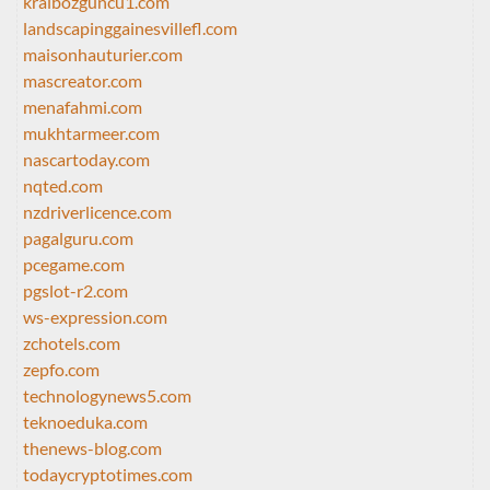
kralbozguncu1.com
landscapinggainesvillefl.com
maisonhauturier.com
mascreator.com
menafahmi.com
mukhtarmeer.com
nascartoday.com
nqted.com
nzdriverlicence.com
pagalguru.com
pcegame.com
pgslot-r2.com
ws-expression.com
zchotels.com
zepfo.com
technologynews5.com
teknoeduka.com
thenews-blog.com
todaycryptotimes.com