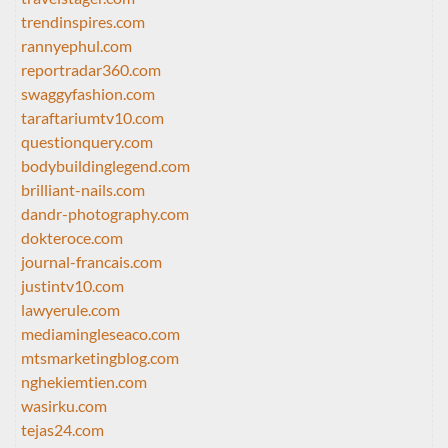
trendinspires.com
rannyephul.com
reportradar360.com
swaggyfashion.com
taraftariumtv10.com
questionquery.com
bodybuildinglegend.com
brilliant-nails.com
dandr-photography.com
dokteroce.com
journal-francais.com
justintv10.com
lawyerule.com
mediamingleseaco.com
mtsmarketingblog.com
nghekiemtien.com
wasirku.com
tejas24.com