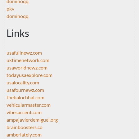
dominoqq
pkv
dominoqq
Links
usafullnewz.com
uktimenetwork.com
usaworldnewz.com
todayusaexplore.com
usalocality.com
usafournewz.com
thebalochhal.com
vehicularmaster.com
vibesaccent.com
ampajavierdemiguel.org
brainboosters.co
amberlately.com