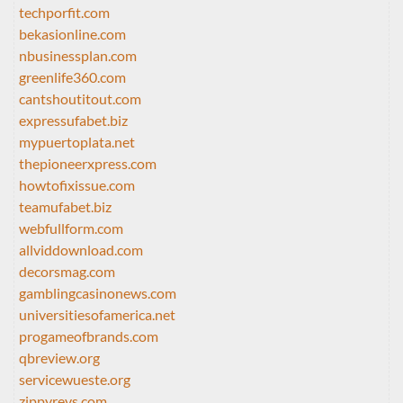
techporfit.com
bekasionline.com
nbusinessplan.com
greenlife360.com
cantshoutitout.com
expressufabet.biz
mypuertoplata.net
thepioneerxpress.com
howtofixissue.com
teamufabet.biz
webfullform.com
allviddownload.com
decorsmag.com
gamblingcasinonews.com
universitiesofamerica.net
progameofbrands.com
qbreview.org
servicewueste.org
zippyrevs.com