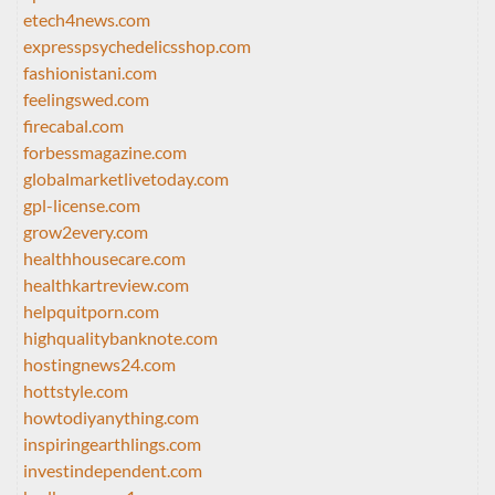
etech4news.com
expresspsychedelicsshop.com
fashionistani.com
feelingswed.com
firecabal.com
forbessmagazine.com
globalmarketlivetoday.com
gpl-license.com
grow2every.com
healthhousecare.com
healthkartreview.com
helpquitporn.com
highqualitybanknote.com
hostingnews24.com
hottstyle.com
howtodiyanything.com
inspiringearthlings.com
investindependent.com