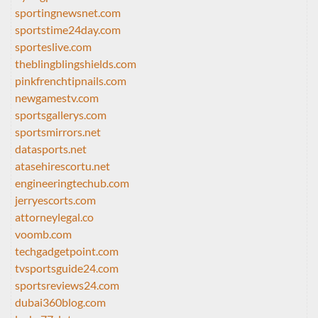
sportingnewsnet.com
sportstime24day.com
sporteslive.com
theblingblingshields.com
pinkfrenchtipnails.com
newgamestv.com
sportsgallerys.com
sportsmirrors.net
datasports.net
atasehirescortu.net
engineeringtechub.com
jerryescorts.com
attorneylegal.co
voomb.com
techgadgetpoint.com
tvsportsguide24.com
sportsreviews24.com
dubai360blog.com