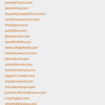
joycebriscoe.com
aicarmina.com
mypartysupplystore.com
annforwisconsin.com
findjaipur.com
cultofjim.com
glimmerick.com
davidfollett.com
newcollegebeat.com
reverbnewyork.com
skinmerch.com
usvisaforum.com
bestmovierulz.com
jagalchi-trade.com
loopersound.com
minapenelope.com
justicereformalliance.com
cryptoglax.com
ohiohobbyplus.com