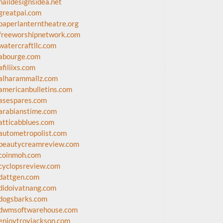
naildesignsidea.net
greatpai.com
paperlanterntheatre.org
freeworshipnetwork.com
watercraftllc.com
abourge.com
afiliixs.com
alharammallz.com
americanbulletins.com
asespares.com
arabianstime.com
atticabblues.com
autometropolist.com
beautycreamreview.com
coinmoh.com
cyclopsreview.com
dattgen.com
didoivatnang.com
dogsbarks.com
dwmsoftwarehouse.com
enjoytroyjackson.com