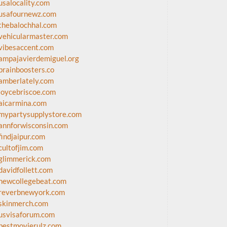
usalocality.com
usafournewz.com
thebalochhal.com
vehicularmaster.com
vibesaccent.com
ampajavierdemiguel.org
brainboosters.co
amberlately.com
joycebriscoe.com
aicarmina.com
mypartysupplystore.com
annforwisconsin.com
findjaipur.com
cultofjim.com
glimmerick.com
davidfollett.com
newcollegebeat.com
reverbnewyork.com
skinmerch.com
usvisaforum.com
bestmovierulz.com