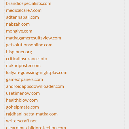
brandiospecialists.com
medicalcare7.com
adtennaball.com
nabzah.com
mongive.com
matkagameresultsview.com
getsolutionsonline.com
hispinner.org
criticalinsurance.info
nokariposter.com
kalyan-guessing-nightplay.com
gameofpanels.com
androidappsdownloader.com
usetimenow.com
healthblow.com
gohelpmate.com
rajdhani-satta-matka.com
writerscraft.net
elearning-childprotection.com