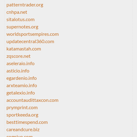
patterntrader.org
cnhpa.net
sitalotus.com
supernotes.org
worldsportsempires.com
updatecentral360.com
katamastah.com
zqscore.net
aseleraio.info
asticio.info
egardenio.info
arxteamio.info
getalexio.info
accountaudittaxcon.com
prymprint.com
sportkeeda.org
besttimespend.com
careandcure.biz
cogniyo.com