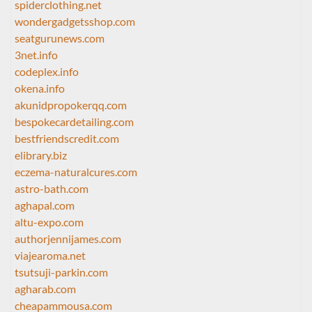
spiderclothing.net
wondergadgetsshop.com
seatgurunews.com
3net.info
codeplex.info
okena.info
akunidpropokerqq.com
bespokecardetailing.com
bestfriendscredit.com
elibrary.biz
eczema-naturalcures.com
astro-bath.com
aghapal.com
altu-expo.com
authorjennijames.com
viajearoma.net
tsutsuji-parkin.com
agharab.com
cheapammousa.com