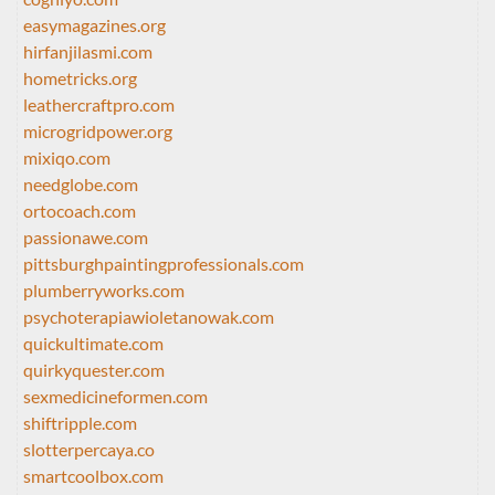
easymagazines.org
hirfanjilasmi.com
hometricks.org
leathercraftpro.com
microgridpower.org
mixiqo.com
needglobe.com
ortocoach.com
passionawe.com
pittsburghpaintingprofessionals.com
plumberryworks.com
psychoterapiawioletanowak.com
quickultimate.com
quirkyquester.com
sexmedicineformen.com
shiftripple.com
slotterpercaya.co
smartcoolbox.com