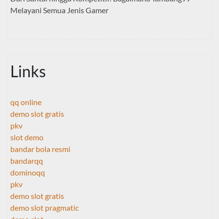
Melayani Semua Jenis Gamer
Links
qq online
demo slot gratis
pkv
slot demo
bandar bola resmi
bandarqq
dominoqq
pkv
demo slot gratis
demo slot pragmatic