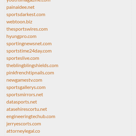
painaidee.net
sportsdarkest.com
webtoon.biz
thesportswires.com
hyungpro.com
sportingnewsnet.com
sportstime24day.com
sporteslive.com
theblingblingshields.com
pinkfrenchtipnails.com
newgamestv.com
sportsgallerys.com
sportsmirrors.net
datasports.net
atasehirescortu.net
engineeringtechub.com
jerryescorts.com
attorneylegal.co