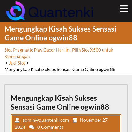
Skip
O
to
M
content
Mengungkap Kisah Sukses Sensasi
Game Online ogwin88
Slot Pragmatic Play Gacor Hari Ini, Pilih Slot X500 untuk
Kemenangan
>
Judi Slot
>
Mengungkap Kisah Sukses Sensasi Game Online ogwin88
Mengungkap Kisah Sukses
Sensasi Game Online ogwin88
admin@quantenki.com
November 27,
2024
0 Comments