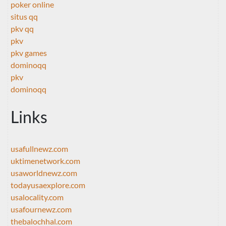
poker online
situs qq
pkv qq
pkv
pkv games
dominoqq
pkv
dominoqq
Links
usafullnewz.com
uktimenetwork.com
usaworldnewz.com
todayusaexplore.com
usalocality.com
usafournewz.com
thebalochhal.com