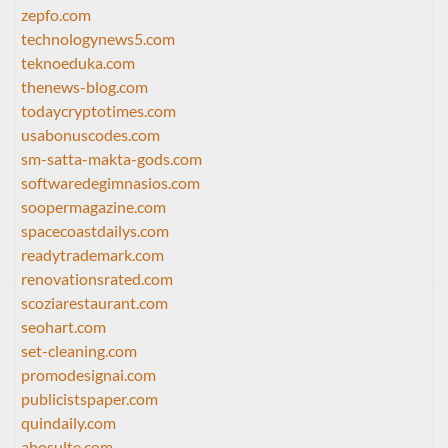
zepfo.com
technologynews5.com
teknoeduka.com
thenews-blog.com
todaycryptotimes.com
usabonuscodes.com
sm-satta-makta-gods.com
softwaredegimnasios.com
soopermagazine.com
spacecoastdailys.com
readytrademark.com
renovationsrated.com
scoziarestaurant.com
seohart.com
set-cleaning.com
promodesignai.com
publicistspaper.com
quindaily.com
abosulte.com