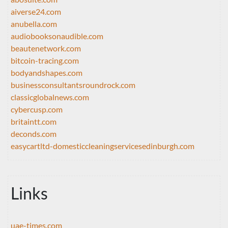
aiverse24.com
anubella.com
audiobooksonaudible.com
beautenetwork.com
bitcoin-tracing.com
bodyandshapes.com
businessconsultantsroundrock.com
classicglobalnews.com
cybercusp.com
britaintt.com
deconds.com
easycartltd-domesticcleaningservicesedinburgh.com
Links
uae-times.com