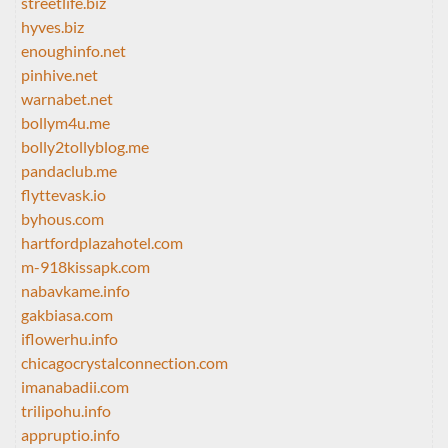
streetlife.biz
hyves.biz
enoughinfo.net
pinhive.net
warnabet.net
bollym4u.me
bolly2tollyblog.me
pandaclub.me
flyttevask.io
byhous.com
hartfordplazahotel.com
m-918kissapk.com
nabavkame.info
gakbiasa.com
iflowerhu.info
chicagocrystalconnection.com
imanabadii.com
trilipohu.info
appruptio.info