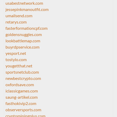
usabestnetwork.com
jessepinkmanoutfit.com
umailsend.com
retarys.com
fasterformationcpf.com
goldensnuggles.com
lookbattlemap.com
buyrdpservice.com
yesport.net
tostylo.com
yougetthat.net
sportsnetclub.com
newbestcrypto.com
oxfordsave.com
iclassicgames.com
saung-artikel.com
fasthokivip2.com
observersports.com
cryptominingplus.com