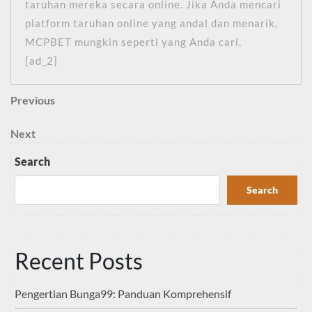
taruhan mereka secara online. Jika Anda mencari
platform taruhan online yang andal dan menarik,
MCPBET mungkin seperti yang Anda cari.
[ad_2]
Post
Previous
Previous
Post
navigation
Next
Next
Post
Search
Search
Recent Posts
Pengertian Bunga99: Panduan Komprehensif