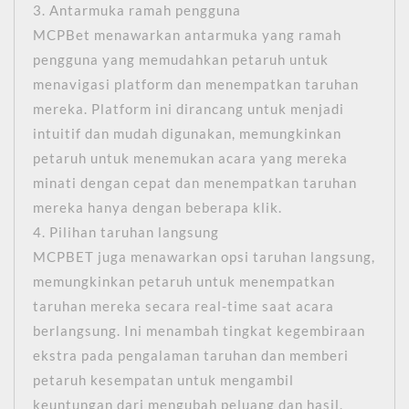
3. Antarmuka ramah pengguna
MCPBet menawarkan antarmuka yang ramah
pengguna yang memudahkan petaruh untuk
menavigasi platform dan menempatkan taruhan
mereka. Platform ini dirancang untuk menjadi
intuitif dan mudah digunakan, memungkinkan
petaruh untuk menemukan acara yang mereka
minati dengan cepat dan menempatkan taruhan
mereka hanya dengan beberapa klik.
4. Pilihan taruhan langsung
MCPBET juga menawarkan opsi taruhan langsung,
memungkinkan petaruh untuk menempatkan
taruhan mereka secara real-time saat acara
berlangsung. Ini menambah tingkat kegembiraan
ekstra pada pengalaman taruhan dan memberi
petaruh kesempatan untuk mengambil
keuntungan dari mengubah peluang dan hasil.