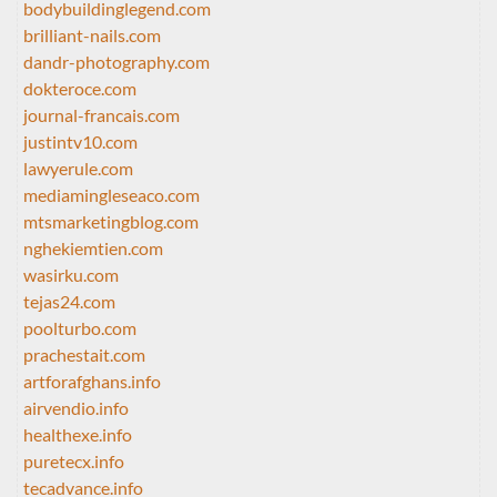
bodybuildinglegend.com
brilliant-nails.com
dandr-photography.com
dokteroce.com
journal-francais.com
justintv10.com
lawyerule.com
mediamingleseaco.com
mtsmarketingblog.com
nghekiemtien.com
wasirku.com
tejas24.com
poolturbo.com
prachestait.com
artforafghans.info
airvendio.info
healthexe.info
puretecx.info
tecadvance.info