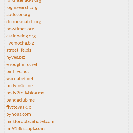
loginsearch.org
aodecor.org
donorsmatch.org
nowtimes.org
casinoeing.org
livemocha.biz
streetlife.biz
hyves.biz
enoughinfo.net
pinhive.net
warnabet.net
bollym4u.me
bolly2tollyblog.me
pandaclub.me
flyttevask.io
byhous.com
hartfordplazahotel.com
m-918kissapk.com