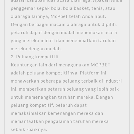
penggemar sepak bola, bola basket, tenis, atau
olahraga lainnya, McPbet telah Anda liput.
Dengan berbagai macam olahraga untuk dipilih,
petaruh dapat dengan mudah menemukan acara
yang mereka minati dan menempatkan taruhan
mereka dengan mudah.
2. Peluang kompetitif
Keuntungan lain dari menggunakan MCPBET
adalah peluang kompetitifnya. Platform ini
menawarkan beberapa peluang terbaik di industri
ini, memberikan petaruh peluang yang lebih baik
untuk memenangkan taruhan mereka. Dengan
peluang kompetitif, petaruh dapat
memaksimalkan kemenangan mereka dan
memanfaatkan pengalaman taruhan mereka
sebaik -baiknya.