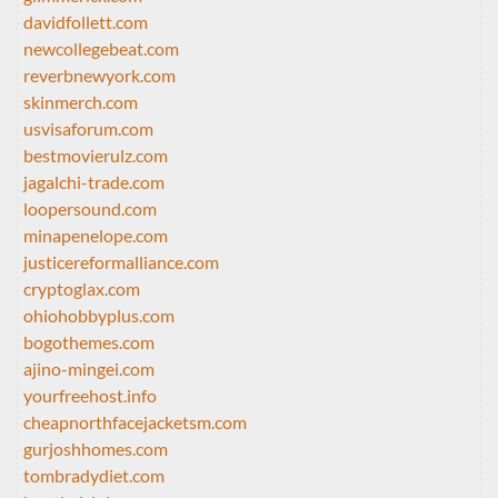
davidfollett.com
newcollegebeat.com
reverbnewyork.com
skinmerch.com
usvisaforum.com
bestmovierulz.com
jagalchi-trade.com
loopersound.com
minapenelope.com
justicereformalliance.com
cryptoglax.com
ohiohobbyplus.com
bogothemes.com
ajino-mingei.com
yourfreehost.info
cheapnorthfacejacketsm.com
gurjoshhomes.com
tombradydiet.com