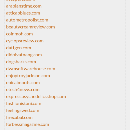
arabianstime.com
atticabblues.com
autometropolist.com
beautycreamreview.com
coinmoh.com
cyclopsreview.com
dattgen.com
didoivatnang.com
dogsbarks.com
dwmsoftwarehouse.com
enjoytroyjackson.com
epicaimbots.com
etech4news.com
expresspsychedelicsshop.com
fashionistani.com
feelingswed.com
firecabal.com
forbessmagazine.com