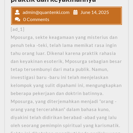
admin@quantenki.com
June 14, 2025
0 Comments
[ad_1]
Mposurga, sekte keagamaan yang misterius dan
penuh teka -teki, telah lama memikat rasa ingin
tahu orang luar. Dikenal karena praktik rahasia
dan keyakinan esoterik, Mposurga sebagian besar
tetap tersembunyi dari mata publik. Namun,
investigasi baru -baru ini telah menjelaskan
kelompok yang sulit dipahami ini, mengungkapkan
beberapa pekerjaan dan doktrin batinnya.
Mposurga, yang diterjemahkan menjadi “orang -
orang yang tercerahkan” dalam bahasa kuno,
diyakini telah didirikan berabad -abad yang lalu
oleh seorang pemimpin spiritual yang karismatik.