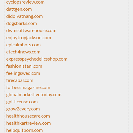
cyclopsreview.com
dattgen.com
didoivatnang.com
dogsbarks.com
dwmsoftwarehouse.com
enjoytroyjackson.com
epicaimbots.com
etech4news.com
expresspsychedelicsshop.com
fashionistani.com
feelingswed.com
firecabal.com
forbessmagazine.com
globalmarketlivetoday.com
gpl-license.com
grow2every.com
healthhousecare.com
healthkartreview.com
helpquitporn.com