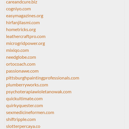
careandcure.biz
cogniyo.com
easymagazines.org
hirfanjilasmi.com
hometricks.org
leathercraftpro.com
microgridpower.org
mixiqo.com
needglobe.com
ortocoach.com
passionawe.com
pittsburghpaintingprofessionals.com
plumberryworks.com
psychoterapiawioletanowak.com
quickultimate.com
quirkyquester.com
sexmedicineformen.com
shiftripple.com
slotterpercaya.co