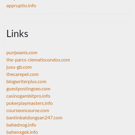
appruptio.info
Links
punjwanis.com
the-parcs-clematiscondos.com
jusu-gb.com
thecarepet.com
blogwriterplus.com
guestpostingseo.com
casinogambitpro.info
pokerplaymasters.info
courseoncourse.com
bantinbatdongsan247.com
bahednog.info
bahenxgek.info