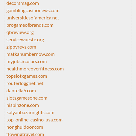
decorsmag.com
gamblingcasinonews.com
universitiesofamerica.net
progameofbrands.com
qbreview.org
servicewueste.org
zippyrevs.com
matkanumbernow.com
myjobcirculars.com
healthmoreoverfitness.com
topslotxgames.com
routerloggnet.net
dantella6.com
slotsgamesone.com
hispinzone.com
kalyanbazarnights.com
top-online-casino-usa.com
honghuidoor.com
flowingtravel.com