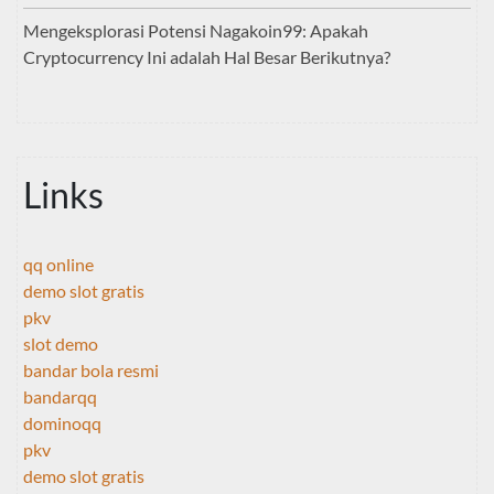
Mengeksplorasi Potensi Nagakoin99: Apakah
Cryptocurrency Ini adalah Hal Besar Berikutnya?
Links
qq online
demo slot gratis
pkv
slot demo
bandar bola resmi
bandarqq
dominoqq
pkv
demo slot gratis