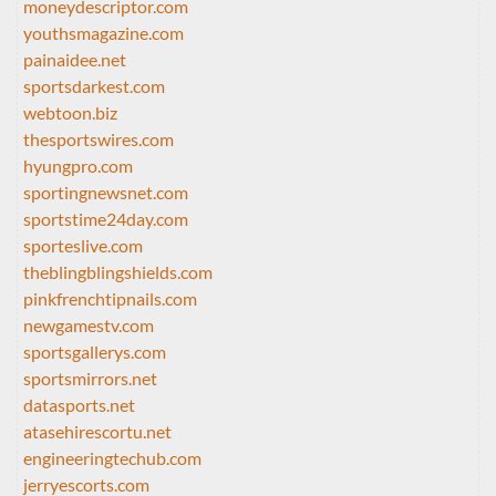
moneydescriptor.com
youthsmagazine.com
painaidee.net
sportsdarkest.com
webtoon.biz
thesportswires.com
hyungpro.com
sportingnewsnet.com
sportstime24day.com
sporteslive.com
theblingblingshields.com
pinkfrenchtipnails.com
newgamestv.com
sportsgallerys.com
sportsmirrors.net
datasports.net
atasehirescortu.net
engineeringtechub.com
jerryescorts.com