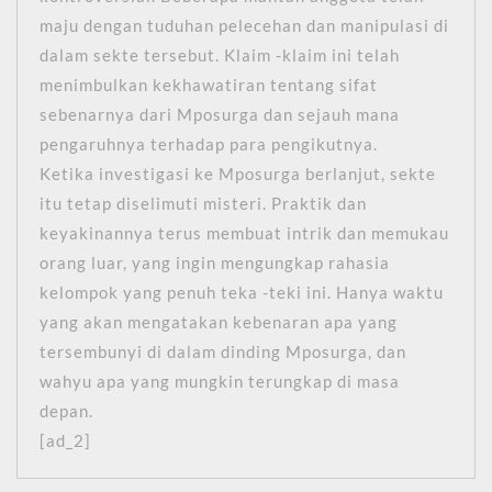
maju dengan tuduhan pelecehan dan manipulasi di
dalam sekte tersebut. Klaim -klaim ini telah
menimbulkan kekhawatiran tentang sifat
sebenarnya dari Mposurga dan sejauh mana
pengaruhnya terhadap para pengikutnya.
Ketika investigasi ke Mposurga berlanjut, sekte
itu tetap diselimuti misteri. Praktik dan
keyakinannya terus membuat intrik dan memukau
orang luar, yang ingin mengungkap rahasia
kelompok yang penuh teka -teki ini. Hanya waktu
yang akan mengatakan kebenaran apa yang
tersembunyi di dalam dinding Mposurga, dan
wahyu apa yang mungkin terungkap di masa
depan.
[ad_2]