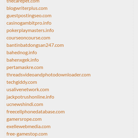
thecarepet.com
blogwriterplus.com
guestpostingseo.com
casinogambitpro.info
pokerplaymasters.info
courseoncourse.com
bantinbatdongsan247.com
bahednog.info
bahenxgek.info
pertamaskre.com
threadsvideoandphotodownloader.com
techgiddy.com
usalivenetwork.com
jackpotrushonline.info
ucnewshindi.com
freecellphonedatabase.com
gamersrope.com
exellewebmedia.com
free-gamestop.com