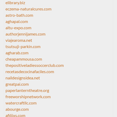
elibrary.biz
eczema-naturalcures.com
astro-bath.com
aghapal.com
altu-expo.com
authorjennijames.com
viajearoma.net
tsutsuji-parkin.com
agharab.com
cheapammousa.com
thepositiveladiessoccerclub.com
recetasdecocinafaciles.com
naildesignsidea.net
greatpai.com
paperlanterntheatre.org
freeworshipnetwork.com
watercraftllc.com
abourge.com
afiliixs.com