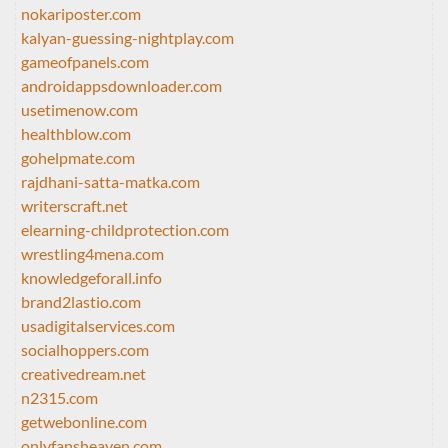
nokariposter.com
kalyan-guessing-nightplay.com
gameofpanels.com
androidappsdownloader.com
usetimenow.com
healthblow.com
gohelpmate.com
rajdhani-satta-matka.com
writerscraft.net
elearning-childprotection.com
wrestling4mena.com
knowledgeforall.info
brand2lastio.com
usadigitalservices.com
socialhoppers.com
creativedream.net
n2315.com
getwebonline.com
onlyfansheaven.com