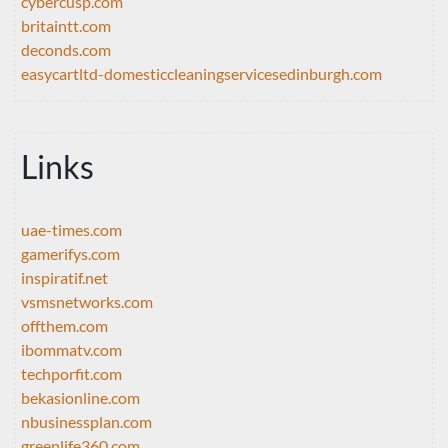
cybercusp.com
britaintt.com
deconds.com
easycartltd-domesticcleaningservicesedinburgh.com
Links
uae-times.com
gamerifys.com
inspiratif.net
vsmsnetworks.com
offthem.com
ibommatv.com
techporfit.com
bekasionline.com
nbusinessplan.com
greenlife360.com