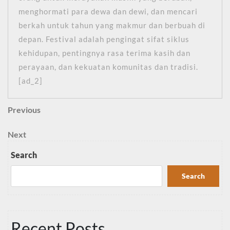
menghormati para dewa dan dewi, dan mencari
berkah untuk tahun yang makmur dan berbuah di
depan. Festival adalah pengingat sifat siklus
kehidupan, pentingnya rasa terima kasih dan
perayaan, dan kekuatan komunitas dan tradisi.
[ad_2]
Post
Previous
Previous
Post
navigation
Next
Next
Post
Search
Search
Recent Posts