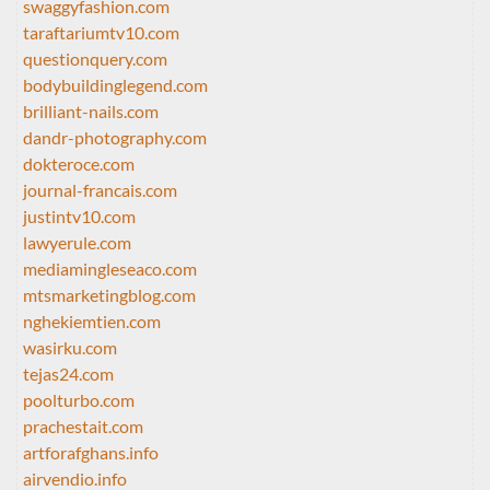
swaggyfashion.com
taraftariumtv10.com
questionquery.com
bodybuildinglegend.com
brilliant-nails.com
dandr-photography.com
dokteroce.com
journal-francais.com
justintv10.com
lawyerule.com
mediamingleseaco.com
mtsmarketingblog.com
nghekiemtien.com
wasirku.com
tejas24.com
poolturbo.com
prachestait.com
artforafghans.info
airvendio.info