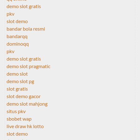
demo slot gratis
pkv
slot demo
bandar bola resmi
bandarqq
dominoqq
pkv
demo slot gratis
demo slot pragmatic
demo slot
demo slot pg
slot gratis
slot demo gacor
demo slot mahjong
situs pkv
sbobet wap
live draw hk lotto
slot demo