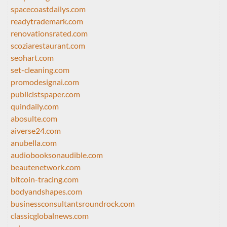
spacecoastdailys.com
readytrademark.com
renovationsrated.com
scoziarestaurant.com
seohart.com
set-cleaning.com
promodesignai.com
publicistspaper.com
quindaily.com
abosulte.com
aiverse24.com
anubella.com
audiobooksonaudible.com
beautenetwork.com
bitcoin-tracing.com
bodyandshapes.com
businessconsultantsroundrock.com
classicglobalnews.com