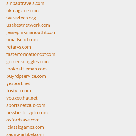
sinbadtravels.com
ukmagzine.com
wareztech.org
usabestnetwork.com
jessepinkmanoutfit.com
umailsend.com
retarys.com
fasterformationcpf.com
goldensnuggles.com
lookbattlemap.com
buyrdpservice.com
yesport.net
tostylo.com
yougetthat.net
sportsnetclub.com
newbestcrypto.com
oxfordsave.com
iclassicgames.com
saung-artikel.com