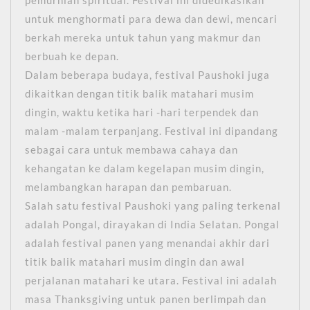
untuk menghormati para dewa dan dewi, mencari
berkah mereka untuk tahun yang makmur dan
berbuah ke depan.
Dalam beberapa budaya, festival Paushoki juga
dikaitkan dengan titik balik matahari musim
dingin, waktu ketika hari -hari terpendek dan
malam -malam terpanjang. Festival ini dipandang
sebagai cara untuk membawa cahaya dan
kehangatan ke dalam kegelapan musim dingin,
melambangkan harapan dan pembaruan.
Salah satu festival Paushoki yang paling terkenal
adalah Pongal, dirayakan di India Selatan. Pongal
adalah festival panen yang menandai akhir dari
titik balik matahari musim dingin dan awal
perjalanan matahari ke utara. Festival ini adalah
masa Thanksgiving untuk panen berlimpah dan