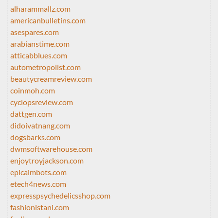
alharammallz.com
americanbulletins.com
asespares.com
arabianstime.com
atticabblues.com
autometropolist.com
beautycreamreview.com
coinmoh.com
cyclopsreview.com
dattgen.com
didoivatnang.com
dogsbarks.com
dwmsoftwarehouse.com
enjoytroyjackson.com
epicaimbots.com
etech4news.com
expresspsychedelicsshop.com
fashionistani.com