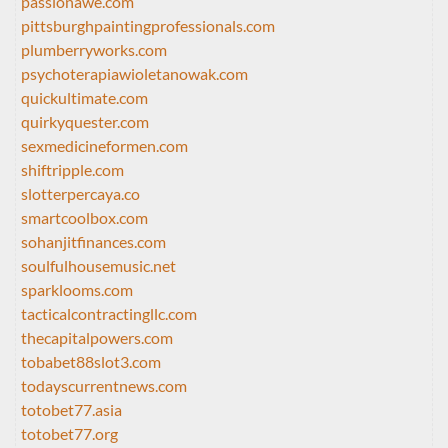
passionawe.com
pittsburghpaintingprofessionals.com
plumberryworks.com
psychoterapiawioletanowak.com
quickultimate.com
quirkyquester.com
sexmedicineformen.com
shiftripple.com
slotterpercaya.co
smartcoolbox.com
sohanjitfinances.com
soulfulhousemusic.net
sparklooms.com
tacticalcontractingllc.com
thecapitalpowers.com
tobabet88slot3.com
todayscurrentnews.com
totobet77.asia
totobet77.org