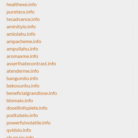
healthexe.info
puretecx.info
tecadvance.info
aminityio.info
amiolahu.info
ampacheme.info
ampullahu.info
aromaxme.info
asserthatecontrast.info
atenderme.info
bangumiio.info
bekosunhu.info
beneficialgrandiose.info
blomaio.info
dosellinfoplete.info
podtubeio.info
powerfulvolatile.info
qvidsio.info
shumaio.info