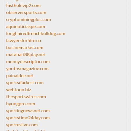
fasthokivip2.com
observersports.com
cryptominingplus.com
aquinoticiaspe.com
longhairedfrenchbulldog.com
lawyersforhire.co
businemarket.com
matahari88play.net
moneydescriptor.com
youthsmagazine.com
painaidee.net
sportsdarkest.com
webtoon.biz
thesportswires.com
hyungpro.com
sportingnewsnet.com
sportstime24day.com
sporteslive.com