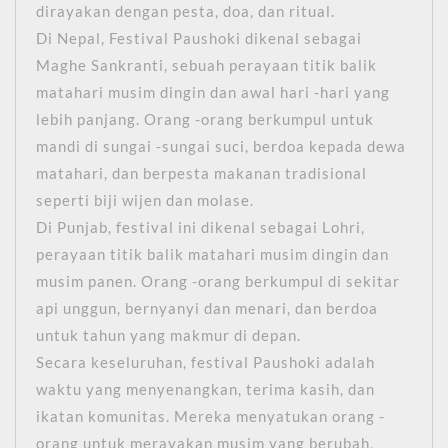
dirayakan dengan pesta, doa, dan ritual.
Di Nepal, Festival Paushoki dikenal sebagai
Maghe Sankranti, sebuah perayaan titik balik
matahari musim dingin dan awal hari -hari yang
lebih panjang. Orang -orang berkumpul untuk
mandi di sungai -sungai suci, berdoa kepada dewa
matahari, dan berpesta makanan tradisional
seperti biji wijen dan molase.
Di Punjab, festival ini dikenal sebagai Lohri,
perayaan titik balik matahari musim dingin dan
musim panen. Orang -orang berkumpul di sekitar
api unggun, bernyanyi dan menari, dan berdoa
untuk tahun yang makmur di depan.
Secara keseluruhan, festival Paushoki adalah
waktu yang menyenangkan, terima kasih, dan
ikatan komunitas. Mereka menyatukan orang -
orang untuk merayakan musim yang berubah,