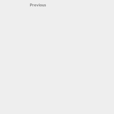
Post
Previous
Previous
Post
navigation