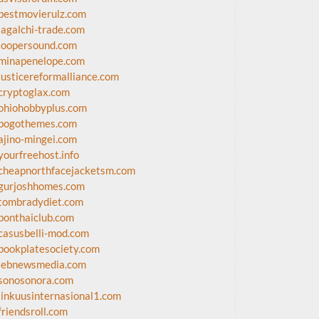
bestmovierulz.com
jagalchi-trade.com
loopersound.com
minapenelope.com
justicereformalliance.com
cryptoglax.com
ohiohobbyplus.com
bogothemes.com
ajino-mingei.com
yourfreehost.info
cheapnorthfacejacketsm.com
gurjoshhomes.com
tombradydiet.com
bonthaiclub.com
casusbelli-mod.com
bookplatesociety.com
lebnewsmedia.com
sonosonora.com
linkuusinternasional1.com
friendsroll.com