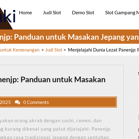
Home
Judi Slot
Demo Slot
Slot Gampang 
njp: Panduan untuk Masakan Jepang yang
00 untuk Kemenangan
>
Judi Slot
>
Menjelajahi Dunia Lezat Panenjp:
anenjp: Panduan untuk Masakan
 2025
0 Comments
yakan orang akrab dengan sushi, ramen, dan
 kurang dikenal yang patut dijelajahi: Panenjp.
gkan rasa tradisional Jepang dengan sentuhan