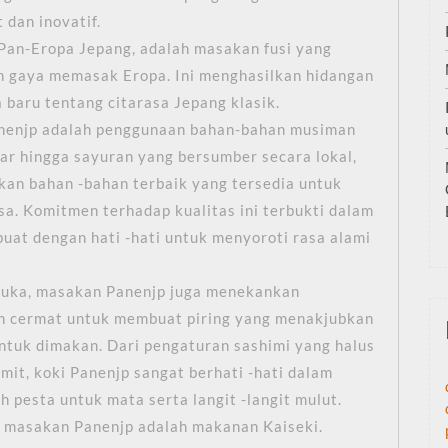
 dan inovatif.
Pan-Eropa Jepang, adalah masakan fusi yang
n gaya memasak Eropa. Ini menghasilkan hidangan
 baru tentang citarasa Jepang klasik.
anenjp adalah penggunaan bahan-bahan musiman
gar hingga sayuran yang bersumber secara lokal,
an bahan -bahan terbaik yang tersedia untuk
a. Komitmen terhadap kualitas ini terbukti dalam
ibuat dengan hati -hati untuk menyoroti rasa alami
uka, masakan Panenjp juga menekankan
gan cermat untuk membuat piring yang menakjubkan
untuk dimakan. Dari pengaturan sashimi yang halus
it, koki Panenjp sangat berhati -hati dalam
 pesta untuk mata serta langit -langit mulut.
m masakan Panenjp adalah makanan Kaiseki.