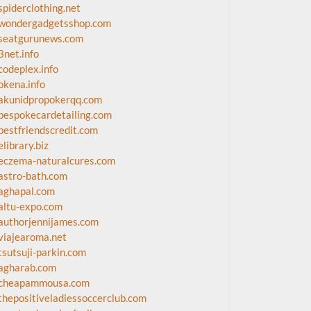
spiderclothing.net
wondergadgetsshop.com
seatgurunews.com
3net.info
codeplex.info
okena.info
akunidpropokerqq.com
bespokecardetailing.com
bestfriendscredit.com
elibrary.biz
eczema-naturalcures.com
astro-bath.com
aghapal.com
altu-expo.com
authorjennijames.com
viajearoma.net
tsutsuji-parkin.com
agharab.com
cheapammousa.com
thepositiveladiessoccerclub.com