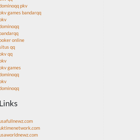
dominoqq pkv
pkv games bandarqq
pkv
dominoqq
bandarqq
poker online
situs qq
pkv qq
pkv
pkv games
dominoqq
pkv
dominoqq
Links
usafullnewz.com
uktimenetwork.com
usaworldnewz.com