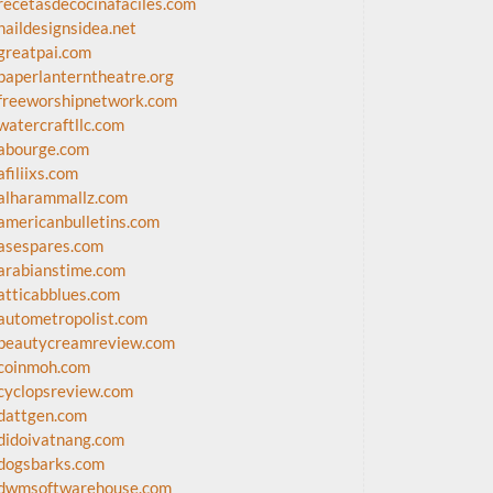
recetasdecocinafaciles.com
naildesignsidea.net
greatpai.com
paperlanterntheatre.org
freeworshipnetwork.com
watercraftllc.com
abourge.com
afiliixs.com
alharammallz.com
americanbulletins.com
asespares.com
arabianstime.com
atticabblues.com
autometropolist.com
beautycreamreview.com
coinmoh.com
cyclopsreview.com
dattgen.com
didoivatnang.com
dogsbarks.com
dwmsoftwarehouse.com