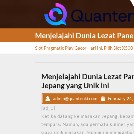
Skip
to
content
Menjelajahi Dunia Lezat Pane
Slot Pragmatic Play Gacor Hari Ini, Pilih Slot X5
Menjelajahi Dunia Lezat P
Jepang yang Unik ini
admin@quantenki.com
February 24,
[ad_1]
Ketika datang ke masakan Jepang, keban
tempura. Namun, ada permata kuliner yang
Gaya unik masakan Jepang ini menggabun