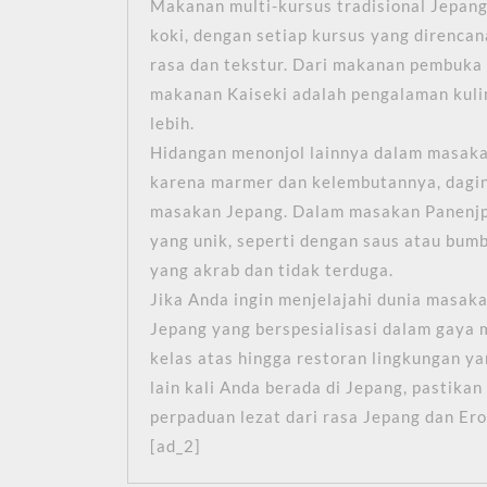
Makanan multi-kursus tradisional Jepang
koki, dengan setiap kursus yang direnca
rasa dan tekstur. Dari makanan pembuka
makanan Kaiseki adalah pengalaman kuli
lebih.
Hidangan menonjol lainnya dalam masaka
karena marmer dan kelembutannya, dagin
masakan Jepang. Dalam masakan Panenjp,
yang unik, seperti dengan saus atau bum
yang akrab dan tidak terduga.
Jika Anda ingin menjelajahi dunia masaka
Jepang yang berspesialisasi dalam gaya
kelas atas hingga restoran lingkungan ya
lain kali Anda berada di Jepang, pastika
perpaduan lezat dari rasa Jepang dan Ero
[ad_2]