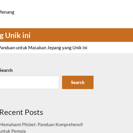
Menang
 Unik ini
 Panduan untuk Masakan Jepang yang Unik ini
Search
Search
Recent Posts
Memahami Plisbet: Panduan Komprehensif
untuk Pemula