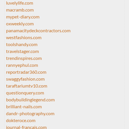
luvelylife.com
macramb.com
mypet-diary.com
oxweekly.com
panamacitydeckcontractors.com
westfashions.com
toolshandy.com
travelstager.com
trendinspires.com
rannyephul.com
reportradar360.com
swaggyfashion.com
taraftariumtv10.com
questionquery.com
bodybuildinglegend.com
brilliant-nails.com
dandr-photography.com
dokteroce.com
journal-francais.com