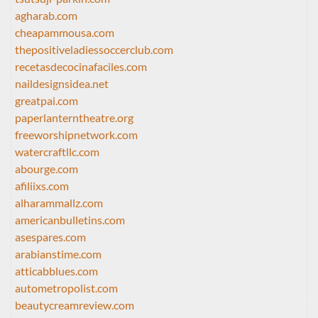
agharab.com
cheapammousa.com
thepositiveladiessoccerclub.com
recetasdecocinafaciles.com
naildesignsidea.net
greatpai.com
paperlanterntheatre.org
freeworshipnetwork.com
watercraftllc.com
abourge.com
afiliixs.com
alharammallz.com
americanbulletins.com
asespares.com
arabianstime.com
atticabblues.com
autometropolist.com
beautycreamreview.com