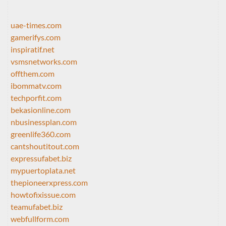
uae-times.com
gamerifys.com
inspiratif.net
vsmsnetworks.com
offthem.com
ibommatv.com
techporfit.com
bekasionline.com
nbusinessplan.com
greenlife360.com
cantshoutitout.com
expressufabet.biz
mypuertoplata.net
thepioneerxpress.com
howtofixissue.com
teamufabet.biz
webfullform.com