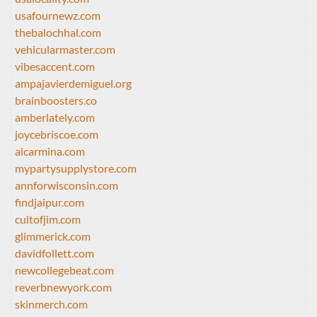
usafournewz.com
thebalochhal.com
vehicularmaster.com
vibesaccent.com
ampajavierdemiguel.org
brainboosters.co
amberlately.com
joycebriscoe.com
aicarmina.com
mypartysupplystore.com
annforwisconsin.com
findjaipur.com
cultofjim.com
glimmerick.com
davidfollett.com
newcollegebeat.com
reverbnewyork.com
skinmerch.com