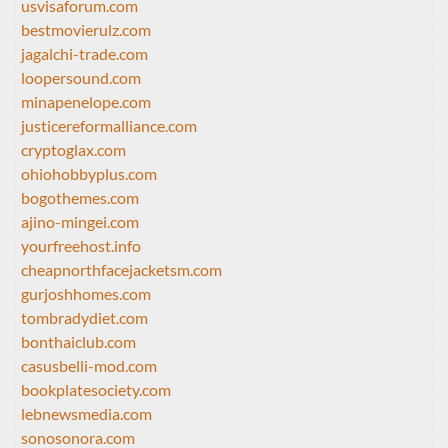
usvisaforum.com
bestmovierulz.com
jagalchi-trade.com
loopersound.com
minapenelope.com
justicereformalliance.com
cryptoglax.com
ohiohobbyplus.com
bogothemes.com
ajino-mingei.com
yourfreehost.info
cheapnorthfacejacketsm.com
gurjoshhomes.com
tombradydiet.com
bonthaiclub.com
casusbelli-mod.com
bookplatesociety.com
lebnewsmedia.com
sonosonora.com