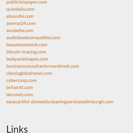
publicistspaper.com
quindaily.com
abosulte.com
aiverse24.com
anubella.com
audiobooksonaudible.com
beautenetwork.com
bitcoin-tracing.com
bodyandshapes.com
businessconsultantsroundrock.com
classicglobalnews.com
cybercusp.com
britaintt.com
deconds.com
easycartltd-domesticcleaningservicesedinburgh.com
Links