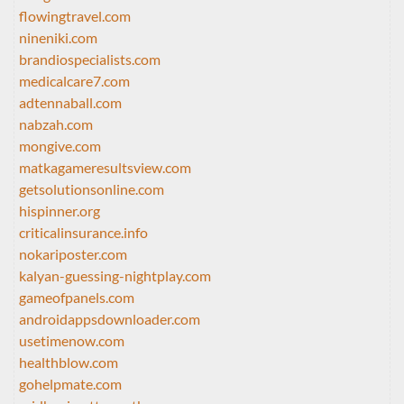
flowingtravel.com
nineniki.com
brandiospecialists.com
medicalcare7.com
adtennaball.com
nabzah.com
mongive.com
matkagameresultsview.com
getsolutionsonline.com
hispinner.org
criticalinsurance.info
nokariposter.com
kalyan-guessing-nightplay.com
gameofpanels.com
androidappsdownloader.com
usetimenow.com
healthblow.com
gohelpmate.com