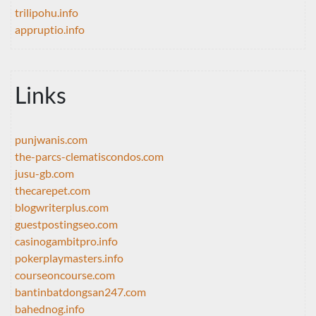
trilipohu.info
appruptio.info
Links
punjwanis.com
the-parcs-clematiscondos.com
jusu-gb.com
thecarepet.com
blogwriterplus.com
guestpostingseo.com
casinogambitpro.info
pokerplaymasters.info
courseoncourse.com
bantinbatdongsan247.com
bahednog.info