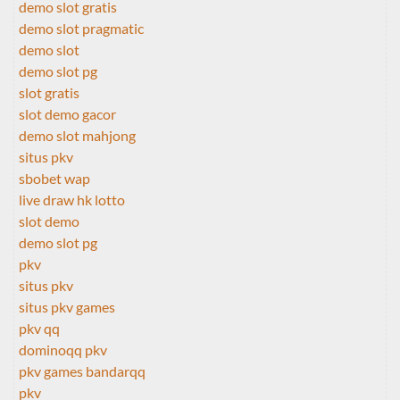
demo slot gratis
demo slot pragmatic
demo slot
demo slot pg
slot gratis
slot demo gacor
demo slot mahjong
situs pkv
sbobet wap
live draw hk lotto
slot demo
demo slot pg
pkv
situs pkv
situs pkv games
pkv qq
dominoqq pkv
pkv games bandarqq
pkv