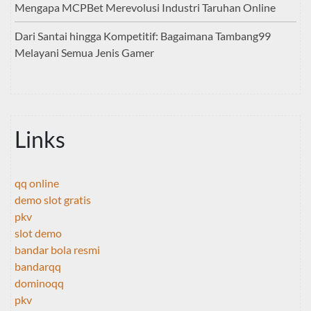
Mengapa MCPBet Merevolusi Industri Taruhan Online
Dari Santai hingga Kompetitif: Bagaimana Tambang99
Melayani Semua Jenis Gamer
Links
qq online
demo slot gratis
pkv
slot demo
bandar bola resmi
bandarqq
dominoqq
pkv