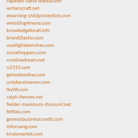
rajdhani-satta-matka.com
writerscraft.net
elearning-childprotection.com
wrestling4mena.com
knowledgeforall.info
brand2lastio.com
usadigitalservices.com
socialhoppers.com
creativedream.net
n2315.com
getwebonline.com
onlyfansheaven.com
lky08.com
ralph-fiennes.net
fielder-maximum-discount.net
fitfllex.com
genesisbusinesscredit.com
inforuang.com
kindsmarket.com