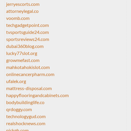
jerryescorts.com
attorneylegal.co
voomb.com
techgadgetpoint.com
tvsportsguide24.com
sportsreviews24.com
dubai360blog.com
lucky77slot.org
growmefast.com
mahkotahokislot.com
onlinecancerpharm.com
ufalek.org
mattress-disposal.com
happyflooringandcabinets.com
bodybuildinglife.co
qrdoggy.com
technologygud.com
realshocknews.com
pickgb.com