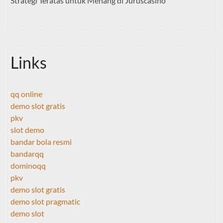
Strategi Teratas untuk Menang di Juruscasino
Links
qq online
demo slot gratis
pkv
slot demo
bandar bola resmi
bandarqq
dominoqq
pkv
demo slot gratis
demo slot pragmatic
demo slot