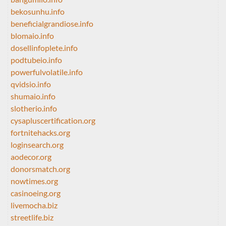
bekosunhu.info
beneficialgrandiose.info
blomaio.info
dosellinfoplete.info
podtubeio.info
powerfulvolatile.info
qvidsio.info
shumaio.info
slotherio.info
cysapluscertification.org
fortnitehacks.org
loginsearch.org
aodecor.org
donorsmatch.org
nowtimes.org
casinoeing.org
livemocha.biz
streetlife.biz