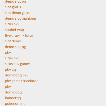
demo slot pg
slot gratis
slot demo gacor
demo slot mahjong
situs pkv
sbobet wap
live draw hk lotto
slot demo
demo slot pg
pkv
situs pkv
situs pkv games
pkv qq
dominoqq pkv
pkv games bandarqq
pkv
dominoqq
bandarqq
poker online