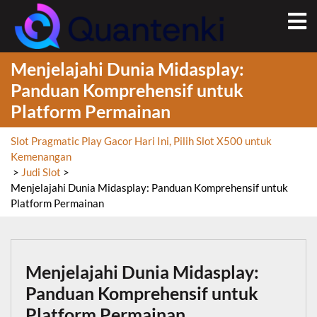
Skip
O
to
M
content
Menjelajahi Dunia Midasplay:
Panduan Komprehensif untuk
Platform Permainan
Slot Pragmatic Play Gacor Hari Ini, Pilih Slot X500 untuk
Kemenangan
>
Judi Slot
>
Menjelajahi Dunia Midasplay: Panduan Komprehensif untuk
Platform Permainan
Menjelajahi Dunia Midasplay:
Panduan Komprehensif untuk
Platform Permainan