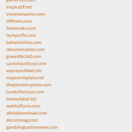
inspiratif.net
vsmsnetworks.com
offthem.com
ibommatv.com
techporfit.com
bekasionline.com
nbusinessplan.com
greenlife360.com
cantshoutitout.com
expressufabet.biz
mypuertoplata.net
thepioneerxpress.com
howtofixissue.com
teamufabet.biz
webfullform.com
allviddownload.com
decorsmag.com
gamblingcasinonews.com