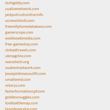
techgiddy.com
usalivenetwork.com
jackpotrushonline.info
ucnewshindi.com
freecellphonedatabase.com
gamersrope.com
exellewebmedia.com
free-gamestop.com
sinbadtravels.com
ukmagzine.com
wareztech.org
usabestnetwork.com
jessepinkmanoutfit.com
umailsend.com
retarys.com
fasterformationcpf.com
goldensnuggles.com
lookbattlemap.com
buyrdpservice.com