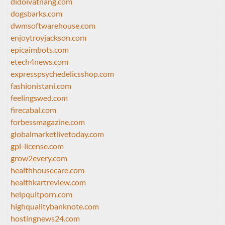
didoivatnang.com
dogsbarks.com
dwmsoftwarehouse.com
enjoytroyjackson.com
epicaimbots.com
etech4news.com
expresspsychedelicsshop.com
fashionistani.com
feelingswed.com
firecabal.com
forbessmagazine.com
globalmarketlivetoday.com
gpl-license.com
grow2every.com
healthhousecare.com
healthkartreview.com
helpquitporn.com
highqualitybanknote.com
hostingnews24.com