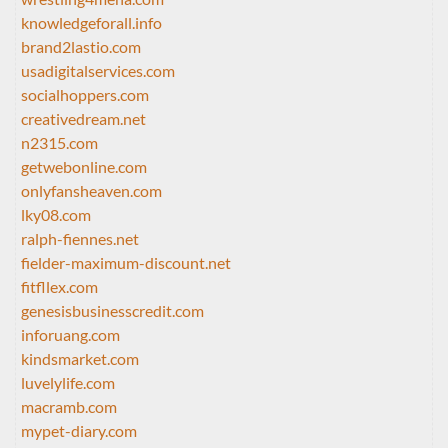
knowledgeforall.info
brand2lastio.com
usadigitalservices.com
socialhoppers.com
creativedream.net
n2315.com
getwebonline.com
onlyfansheaven.com
lky08.com
ralph-fiennes.net
fielder-maximum-discount.net
fitfllex.com
genesisbusinesscredit.com
inforuang.com
kindsmarket.com
luvelylife.com
macramb.com
mypet-diary.com