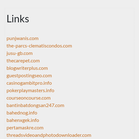
Links
punjwanis.com
the-parcs-clematiscondos.com
jusu-gb.com
thecarepet.com
blogwriterplus.com
guestpostingseo.com
casinogambitpro.info
pokerplaymasters.info
courseoncourse.com
bantinbatdongsan247.com
bahednog.info
bahenxgek.info
pertamaskre.com
threadsvideoandphotodownloader.com