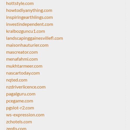
hottstyle.com
howtodiyanything.com
inspiringearthlings.com
investindependent.com
kralbozguncu1.com
landscapinggainesvillefl.com
maisonhauturier.com
mascreator.com
menafahmi.com
mukhtarmeer.com
nascartoday.com
nqted.com
nzdriverlicence.com
pagalguru.com
pcegame.com
pgslot-r2.com
ws-expression.com
zchotels.com
zepfo.com