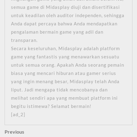
semua game di Midasplay diuji dan disertifikasi
untuk keadilan oleh auditor independen, sehingga
Anda dapat percaya bahwa Anda mendapatkan
pengalaman bermain game yang adil dan
transparan.
Secara keseluruhan, Midasplay adalah platform
game yang fantastis yang menawarkan sesuatu
untuk semua orang. Apakah Anda seorang pemain
biasa yang mencari hiburan atau gamer serius
yang ingin menang besar, Midasplay telah Anda
liput. Jadi mengapa tidak mencobanya dan
melihat sendiri apa yang membuat platform ini
begitu istimewa? Selamat bermain!
[ad_2]
Post
Previous
Previous