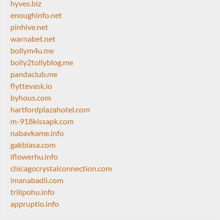
hyves.biz
enoughinfo.net
pinhive.net
warnabet.net
bollym4u.me
bolly2tollyblog.me
pandaclub.me
flyttevask.io
byhous.com
hartfordplazahotel.com
m-918kissapk.com
nabavkame.info
gakbiasa.com
iflowerhu.info
chicagocrystalconnection.com
imanabadii.com
trilipohu.info
appruptio.info