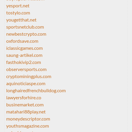
yesport.net
tostylo.com
yougetthat.net
sportsnetclub.com
newbestcrypto.com
oxfordsave.com
iclassicgames.com
saung-artikel.com
fasthokivip2.com
observersports.com
cryptominingplus.com
aquinoticiaspe.com
longhairedfrenchbulldog.com
lawyersforhire.co
businemarket.com
matahari88play.net
moneydescriptor.com
youthsmagazine.com