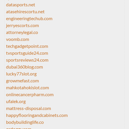
datasports.net
atasehirescortu.net
engineeringtechub.com
jerryescorts.com
attorneylegal.co
voomb.com
techgadgetpoint.com
tvsportsguide24.com
sportsreviews24.com
dubai360blog.com
lucky77slot.org
growmefast.com
mahkotahokislot.com
onlinecancerpharm.com
ufalek.org
mattress-disposal.com
happyflooringandcabinets.com
bodybuildinglife.co
qrdoggy.com