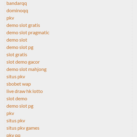
bandarqq
dominoqq
pkv
demo slot gratis
demo slot pragmatic
demo slot
demo slot pg
slot gratis
slot demo gacor
demo slot mahjong
situs pkv
sbobet wap
live draw hk lotto
slot demo
demo slot pg
pkv
situs pkv
situs pkv games
pkv qq