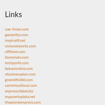
Links
uae-times.com
gamerifys.com
inspiratif.net
vsmsnetworks.com
offthem.com
ibommatv.com
techporfit.com
bekasionline.com
nbusinessplan.com
greenlife360.com
cantshoutitout.com
expressufabet.biz
mypuertoplata.net
thepioneerxpress.com