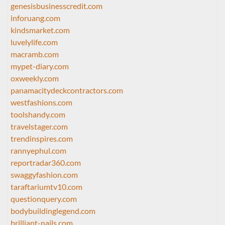
genesisbusinesscredit.com
inforuang.com
kindsmarket.com
luvelylife.com
macramb.com
mypet-diary.com
oxweekly.com
panamacitydeckcontractors.com
westfashions.com
toolshandy.com
travelstager.com
trendinspires.com
rannyephul.com
reportradar360.com
swaggyfashion.com
taraftariumtv10.com
questionquery.com
bodybuildinglegend.com
brilliant-nails.com