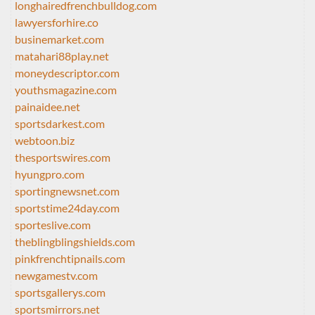
longhairedfrenchbulldog.com
lawyersforhire.co
businemarket.com
matahari88play.net
moneydescriptor.com
youthsmagazine.com
painaidee.net
sportsdarkest.com
webtoon.biz
thesportswires.com
hyungpro.com
sportingnewsnet.com
sportstime24day.com
sporteslive.com
theblingblingshields.com
pinkfrenchtipnails.com
newgamestv.com
sportsgallerys.com
sportsmirrors.net