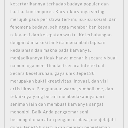
ketertarikannya terhadap budaya populer dan
isu-isu kontemporer. Karya-karyanya sering
merujuk pada peristiwa terkini, isu-isu sosial, dan
fenomena budaya, sehingga memberikan kesan
relevansi dan ketepatan waktu. Keterhubungan
dengan dunia sekitar kita menambah lapisan
kedalaman dan makna pada karyanya,
menjadikannya tidak hanya menarik secara visual
namun juga menstimulasi secara intelektual.
Secara keseluruhan, gaya unik Jepe138
merupakan bukti kreativitas, inovasi, dan visi
artistiknya. Penggunaan warna, simbolisme, dan
tekniknya yang berani membedakannya dari
seniman lain dan membuat karyanya sangat
menonjol. Baik Anda penggemar seni
berpengalaman atau pengamat biasa, menjelajahi
dunia Jepe138 pasti akan menjadi pengalaman