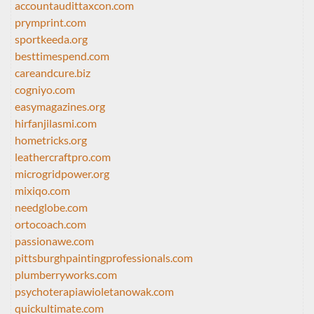
accountaudittaxcon.com
prymprint.com
sportkeeda.org
besttimespend.com
careandcure.biz
cogniyo.com
easymagazines.org
hirfanjilasmi.com
hometricks.org
leathercraftpro.com
microgridpower.org
mixiqo.com
needglobe.com
ortocoach.com
passionawe.com
pittsburghpaintingprofessionals.com
plumberryworks.com
psychoterapiawioletanowak.com
quickultimate.com