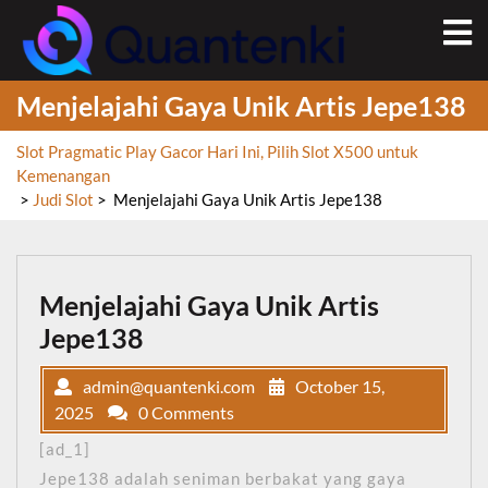
Skip
O
to
M
content
Menjelajahi Gaya Unik Artis Jepe138
Slot Pragmatic Play Gacor Hari Ini, Pilih Slot X500 untuk
Kemenangan
>
Judi Slot
>
Menjelajahi Gaya Unik Artis Jepe138
Menjelajahi Gaya Unik Artis
Jepe138
admin@quantenki.com
October 15,
2025
0 Comments
[ad_1]
Jepe138 adalah seniman berbakat yang gaya