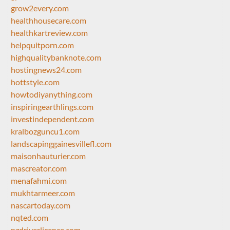
grow2every.com
healthhousecare.com
healthkartreview.com
helpquitporn.com
highqualitybanknote.com
hostingnews24.com
hottstyle.com
howtodiyanything.com
inspiringearthlings.com
investindependent.com
kralbozguncu1.com
landscapinggainesvillefl.com
maisonhauturier.com
mascreator.com
menafahmi.com
mukhtarmeer.com
nascartoday.com
nqted.com
nzdriverlicence.com