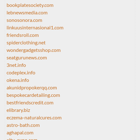
bookplatesociety.com
lebnewsmedia.com
sonosonora.com
linkuusinternasional1.com
friendsroll.com
spiderclothing.net
wondergadgetsshop.com
seatgurunews.com
3net.info
codeplex.info
okena.info
akunidpropokerqq.com
bespokecardetailing.com
bestfriendscredit.com
elibrary.biz
eczema-naturalcures.com
astro-bath.com
aghapal.com
altu-expo.com