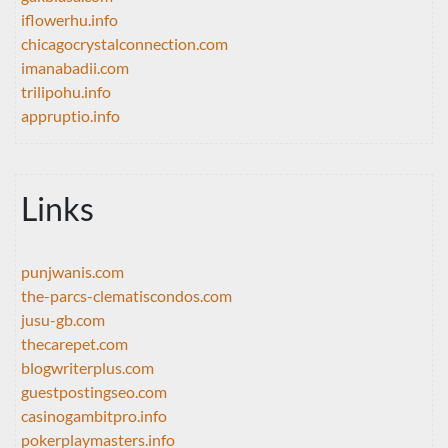
iflowerhu.info
chicagocrystalconnection.com
imanabadii.com
trilipohu.info
appruptio.info
Links
punjwanis.com
the-parcs-clematiscondos.com
jusu-gb.com
thecarepet.com
blogwriterplus.com
guestpostingseo.com
casinogambitpro.info
pokerplaymasters.info