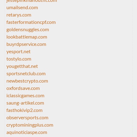
umailsend.com
retarys.com
fasterformationcpf.com
goldensnuggles.com
lookbattlemap.com
buyrdpservice.com
yesport.net
tostylo.com
yougetthat.net
sportsnetclub.com
newbestcrypto.com
oxfordsave.com
iclassicgames.com
saung-artikel.com
fasthokivip2.com
observersports.com
cryptominingplus.com
aquinoticiaspe.com