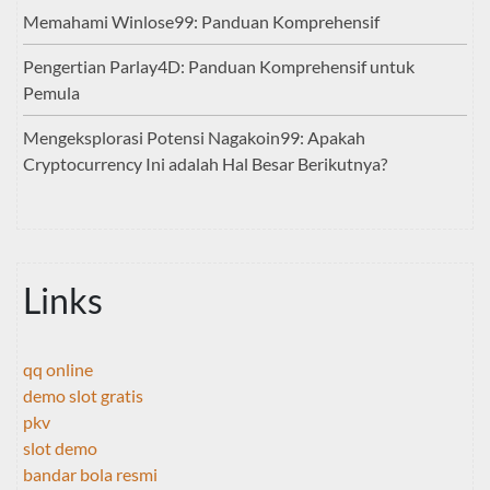
Memahami Winlose99: Panduan Komprehensif
Pengertian Parlay4D: Panduan Komprehensif untuk
Pemula
Mengeksplorasi Potensi Nagakoin99: Apakah
Cryptocurrency Ini adalah Hal Besar Berikutnya?
Links
qq online
demo slot gratis
pkv
slot demo
bandar bola resmi