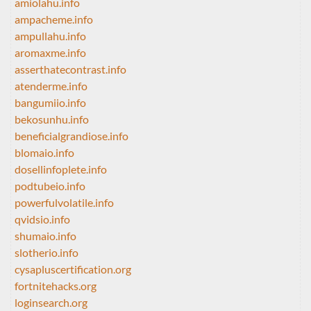
amiolahu.info
ampacheme.info
ampullahu.info
aromaxme.info
asserthatecontrast.info
atenderme.info
bangumiio.info
bekosunhu.info
beneficialgrandiose.info
blomaio.info
dosellinfoplete.info
podtubeio.info
powerfulvolatile.info
qvidsio.info
shumaio.info
slotherio.info
cysapluscertification.org
fortnitehacks.org
loginsearch.org