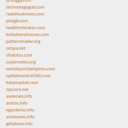
technologygud.com
realshocknews.com
pickgb.com
healthmistakes.com
ksfashiondresses.com
patterntrader.org
cnhpa.net
sitalotus.com
supernotes.org
worldsportsempires.com
updatecentral360.com
katamastah.com
zqscore.net
aseleraio.info
asticio.info
egardenio.info
arxteamio.info
getalexio.info