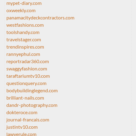
mypet-diary.com
oxweekly.com
panamacitydeckcontractors.com
westfashions.com
toolshandy.com
travelstager.com
trendinspires.com
rannyephul.com
reportradar360.com
swaggyfashion.com
taraftariumtv10.com
questionquery.com
bodybuildinglegend.com
brilliant-nails.com
dandr-photography.com
dokteroce.com
journal-francais.com
justintv10.com
lawyerule.com