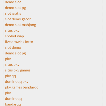
demo slot
demo slot pg
slot gratis
slot demo gacor
demo slot mahjong
situs pkv
sbobet wap
live draw hk lotto
slot demo
demo slot pg
pkv
situs pkv
situs pkv games
pkv qq
dominoqq pkv
pkv games bandarqq
pkv
dominoqq
bandarqq