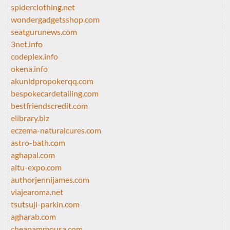
spiderclothing.net
wondergadgetsshop.com
seatgurunews.com
3net.info
codeplex.info
okena.info
akunidpropokerqq.com
bespokecardetailing.com
bestfriendscredit.com
elibrary.biz
eczema-naturalcures.com
astro-bath.com
aghapal.com
altu-expo.com
authorjennijames.com
viajearoma.net
tsutsuji-parkin.com
agharab.com
cheapammousa.com