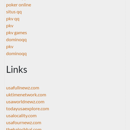
poker online
situs qq
pkv qq
pkv
pkv games
dominoqq
pkv
dominoqq
Links
usafullnewz.com
uktimenetwork.com
usaworldnewz.com
todayusaexplore.com
usalocality.com
usafournewz.com
thebalochhal.com