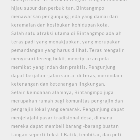
hijau subur dan perbukitan, Bintangmpo
menawarkan pengunjung jeda yang damai dari
keramaian dan kesibukan kehidupan kota.
Salah satu atraksi utama di Bintangmpo adalah
teras padi yang menakjubkan, yang merupakan
pemandangan yang harus dilihat. Teras mengalir
menyusuri lereng bukit, menciptakan pola
memikat yang indah dan praktis. Pengunjung
dapat berjalan -jalan santai di teras, merendam
ketenangan dan ketenangan lingkungan.
Selain keindahan alamnya, Bintangmpo juga
merupakan rumah bagi komunitas pengrajin dan
pengrajin lokal yang semarak. Pengunjung dapat
menjelajahi pasar tradisional desa, di mana
mereka dapat membeli barang -barang buatan
tangan seperti tekstil Batik, tembikar, dan peti