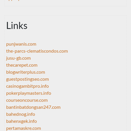
Links
punjwanis.com
the-parcs-clematiscondos.com
jusu-gb.com
thecarepet.com
blogwriterplus.com
guestpostingseo.com
casinogambitpro.info
pokerplaymasters.info
courseoncourse.com
bantinbatdongsan247.com
bahednog.info
bahenxgek.info
pertamaskre.com