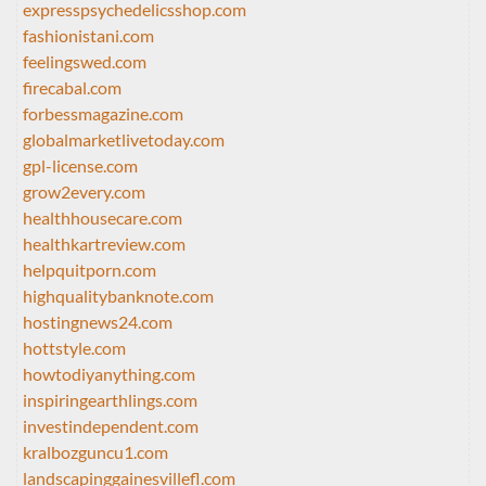
expresspsychedelicsshop.com
fashionistani.com
feelingswed.com
firecabal.com
forbessmagazine.com
globalmarketlivetoday.com
gpl-license.com
grow2every.com
healthhousecare.com
healthkartreview.com
helpquitporn.com
highqualitybanknote.com
hostingnews24.com
hottstyle.com
howtodiyanything.com
inspiringearthlings.com
investindependent.com
kralbozguncu1.com
landscapinggainesvillefl.com