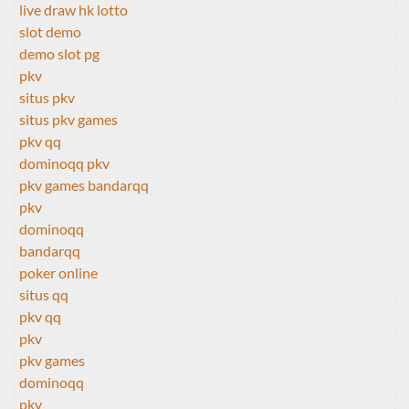
live draw hk lotto
slot demo
demo slot pg
pkv
situs pkv
situs pkv games
pkv qq
dominoqq pkv
pkv games bandarqq
pkv
dominoqq
bandarqq
poker online
situs qq
pkv qq
pkv
pkv games
dominoqq
pkv