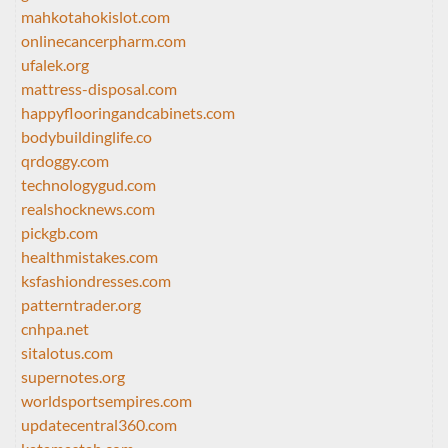
mahkotahokislot.com
onlinecancerpharm.com
ufalek.org
mattress-disposal.com
happyflooringandcabinets.com
bodybuildinglife.co
qrdoggy.com
technologygud.com
realshocknews.com
pickgb.com
healthmistakes.com
ksfashiondresses.com
patterntrader.org
cnhpa.net
sitalotus.com
supernotes.org
worldsportsempires.com
updatecentral360.com