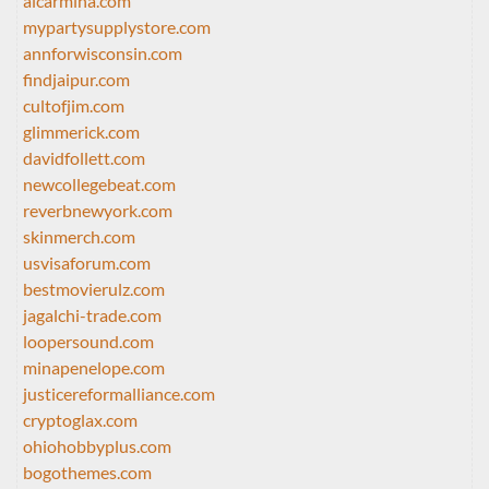
aicarmina.com
mypartysupplystore.com
annforwisconsin.com
findjaipur.com
cultofjim.com
glimmerick.com
davidfollett.com
newcollegebeat.com
reverbnewyork.com
skinmerch.com
usvisaforum.com
bestmovierulz.com
jagalchi-trade.com
loopersound.com
minapenelope.com
justicereformalliance.com
cryptoglax.com
ohiohobbyplus.com
bogothemes.com