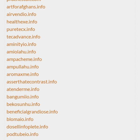
artforafghans.info
airvendio.info
healthexe.info
puretecx.info
tecadvance.info
aminityio.info
amiolahu.info
ampacheme.info
ampullahu.info
aromaxme.info
asserthatecontrast.info
atenderme.info
bangumiio.info
bekosunhu.info
beneficialgrandiose.info
blomaio.info
dosellinfoplete.info
podtubeio.info