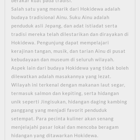
berakar kuat pada tradisi.
Salah satu yang menarik dari Hokidewa adalah
budaya tradisional Ainu. Suku Ainu adalah
penduduk asli Jepang, dan adat istiadat serta
tradisi mereka telah dilestarikan dan dirayakan di
Hokidewa. Pengunjung dapat mempelajari
kerajinan tangan, musik, dan tarian Ainu di pusat
kebudayaan dan museum di seluruh wilayah.
Aspek lain dari budaya Hokidewa yang tidak boleh
dilewatkan adalah masakannya yang lezat.
Wilayah ini terkenal dengan makanan laut segar,
termasuk salmon dan kepiting, serta hidangan
unik seperti Jingisukan, hidangan daging kambing
panggang yang menjadi favorit penduduk
setempat. Para pecinta kuliner akan senang
menjelajahi pasar lokal dan mencoba beragam
hidangan yang ditawarkan Hokidewa.