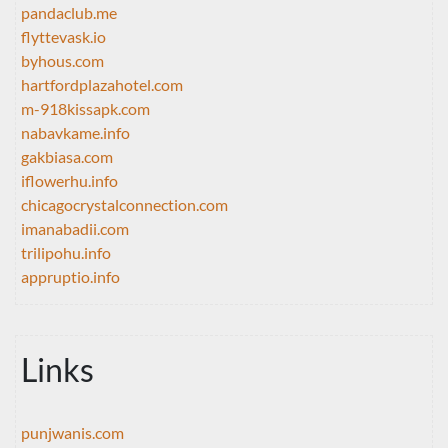
pandaclub.me
flyttevask.io
byhous.com
hartfordplazahotel.com
m-918kissapk.com
nabavkame.info
gakbiasa.com
iflowerhu.info
chicagocrystalconnection.com
imanabadii.com
trilipohu.info
appruptio.info
Links
punjwanis.com