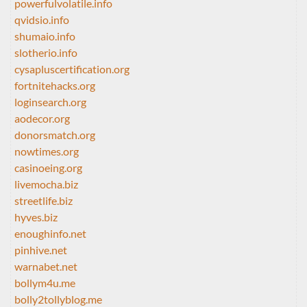
powerfulvolatile.info
qvidsio.info
shumaio.info
slotherio.info
cysapluscertification.org
fortnitehacks.org
loginsearch.org
aodecor.org
donorsmatch.org
nowtimes.org
casinoeing.org
livemocha.biz
streetlife.biz
hyves.biz
enoughinfo.net
pinhive.net
warnabet.net
bollym4u.me
bolly2tollyblog.me