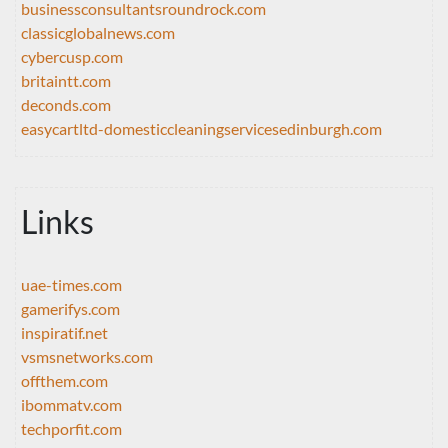
businessconsultantsroundrock.com
classicglobalnews.com
cybercusp.com
britaintt.com
deconds.com
easycartltd-domesticcleaningservicesedinburgh.com
Links
uae-times.com
gamerifys.com
inspiratif.net
vsmsnetworks.com
offthem.com
ibommatv.com
techporfit.com