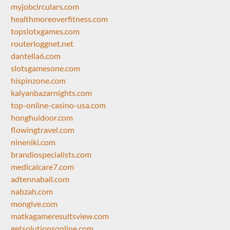
myjobcirculars.com
healthmoreoverfitness.com
topslotxgames.com
routerloggnet.net
dantella6.com
slotsgamesone.com
hispinzone.com
kalyanbazarnights.com
top-online-casino-usa.com
honghuidoor.com
flowingtravel.com
nineniki.com
brandiospecialists.com
medicalcare7.com
adtennaball.com
nabzah.com
mongive.com
matkagameresultsview.com
getsolutionsonline.com