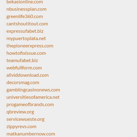
bekasionline.com
nbusinessplan.com
greenlife360.com
cantshoutitout.com
expressufabet.biz
mypuertoplata.net
thepioneerxpress.com
howtofixissue.com
teamufabet.biz
webfullform.com
allviddownload.com
decorsmag.com
gamblingcasinonews.com
universitiesofamerica.net
progameofbrands.com
qbreview.org
servicewueste.org
zippyrevs.com
matkanumbernow.com