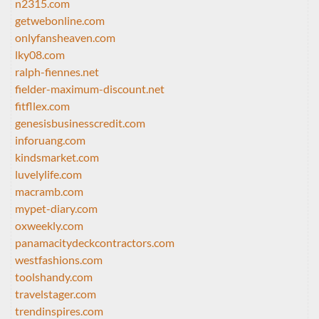
n2315.com
getwebonline.com
onlyfansheaven.com
lky08.com
ralph-fiennes.net
fielder-maximum-discount.net
fitfllex.com
genesisbusinesscredit.com
inforuang.com
kindsmarket.com
luvelylife.com
macramb.com
mypet-diary.com
oxweekly.com
panamacitydeckcontractors.com
westfashions.com
toolshandy.com
travelstager.com
trendinspires.com