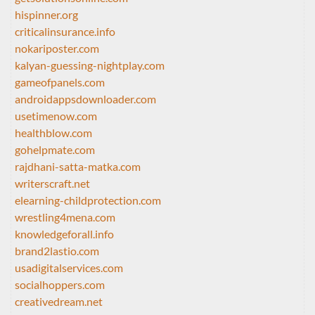
hispinner.org
criticalinsurance.info
nokariposter.com
kalyan-guessing-nightplay.com
gameofpanels.com
androidappsdownloader.com
usetimenow.com
healthblow.com
gohelpmate.com
rajdhani-satta-matka.com
writerscraft.net
elearning-childprotection.com
wrestling4mena.com
knowledgeforall.info
brand2lastio.com
usadigitalservices.com
socialhoppers.com
creativedream.net