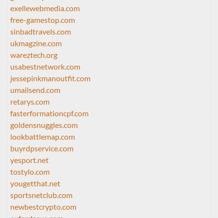
exellewebmedia.com
free-gamestop.com
sinbadtravels.com
ukmagzine.com
wareztech.org
usabestnetwork.com
jessepinkmanoutfit.com
umailsend.com
retarys.com
fasterformationcpf.com
goldensnuggles.com
lookbattlemap.com
buyrdpservice.com
yesport.net
tostylo.com
yougetthat.net
sportsnetclub.com
newbestcrypto.com