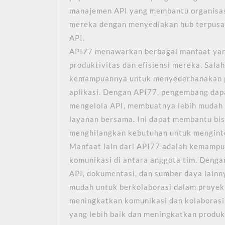
manajemen API yang membantu organisas
mereka dengan menyediakan hub terpusa
API.
API77 menawarkan berbagai manfaat yan
produktivitas dan efisiensi mereka. Sal
kemampuannya untuk menyederhanakan pr
aplikasi. Dengan API77, pengembang da
mengelola API, membuatnya lebih mudah
layanan bersama. Ini dapat membantu b
menghilangkan kebutuhan untuk menginte
Manfaat lain dari API77 adalah kemampu
komunikasi di antara anggota tim. Deng
API, dokumentasi, dan sumber daya lain
mudah untuk berkolaborasi dalam proyek
meningkatkan komunikasi dan kolaborasi 
yang lebih baik dan meningkatkan produkt