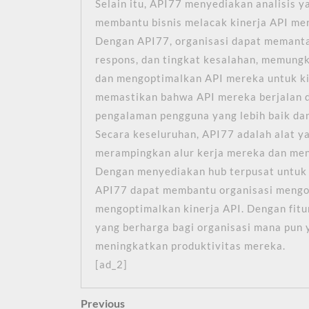
Selain itu, API77 menyediakan analisis
membantu bisnis melacak kinerja API mer
Dengan API77, organisasi dapat memanta
respons, dan tingkat kesalahan, memung
dan mengoptimalkan API mereka untuk kin
memastikan bahwa API mereka berjalan d
pengalaman pengguna yang lebih baik da
Secara keseluruhan, API77 adalah alat 
merampingkan alur kerja mereka dan men
Dengan menyediakan hub terpusat untuk
API77 dapat membantu organisasi mengot
mengoptimalkan kinerja API. Dengan fitu
yang berharga bagi organisasi mana pun 
meningkatkan produktivitas mereka.
[ad_2]
Post
Previous
Previous