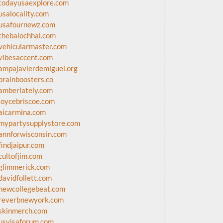
todayusaexplore.com
usalocality.com
usafournewz.com
thebalochhal.com
vehicularmaster.com
vibesaccent.com
ampajavierdemiguel.org
brainboosters.co
amberlately.com
joycebriscoe.com
aicarmina.com
mypartysupplystore.com
annforwisconsin.com
findjaipur.com
cultofjim.com
glimmerick.com
davidfollett.com
newcollegebeat.com
reverbnewyork.com
skinmerch.com
usvisaforum.com