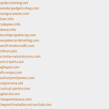
spiderclothing.net
wondergadgetsshop.com
seatgurunews.com
3net.info
codeplex.info
okena.info
akunidpropokerqq.com
bespokecardetailing.com
bestfriendscredit.com
elibrary.biz
eczema-naturalcures.com
astro-bath.com
aghapal.com
altu-expo.com
authorjennijames.com
viajearoma.net
tsutsuji-parkin.com
agharab.com
cheapammousa.com
thepositiveladiessoccerclub.com