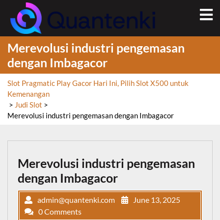
Skip
O
to
M
content
Merevolusi industri pengemasan
dengan Imbagacor
Slot Pragmatic Play Gacor Hari Ini, Pilih Slot X500 untuk
Kemenangan
>
Judi Slot
>
Merevolusi industri pengemasan dengan Imbagacor
Merevolusi industri pengemasan
dengan Imbagacor
admin@quantenki.com
June 13, 2025
0 Comments