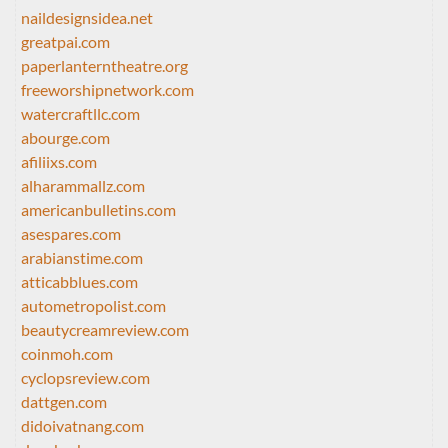
naildesignsidea.net
greatpai.com
paperlanterntheatre.org
freeworshipnetwork.com
watercraftllc.com
abourge.com
afiliixs.com
alharammallz.com
americanbulletins.com
asespares.com
arabianstime.com
atticabblues.com
autometropolist.com
beautycreamreview.com
coinmoh.com
cyclopsreview.com
dattgen.com
didoivatnang.com