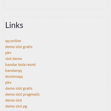
Links
qq online
demo slot gratis
pkv
slot demo
bandar bola resmi
bandarqq
dominoqq
pkv
demo slot gratis
demo slot pragmatic
demo slot
demo slot pg