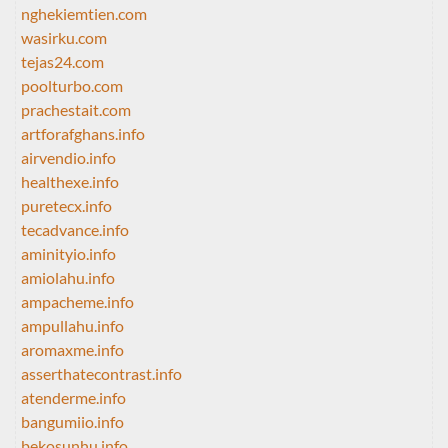
nghekiemtien.com
wasirku.com
tejas24.com
poolturbo.com
prachestait.com
artforafghans.info
airvendio.info
healthexe.info
puretecx.info
tecadvance.info
aminityio.info
amiolahu.info
ampacheme.info
ampullahu.info
aromaxme.info
asserthatecontrast.info
atenderme.info
bangumiio.info
bekosunhu.info