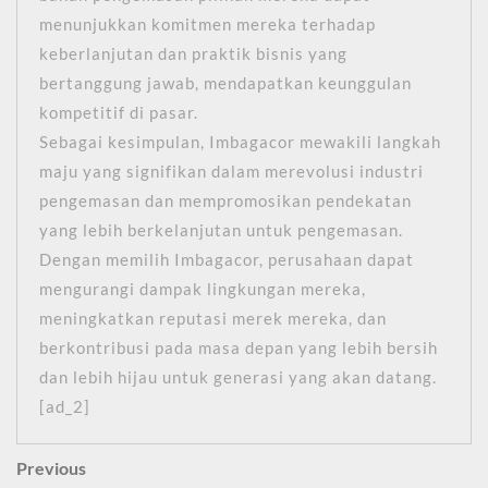
menunjukkan komitmen mereka terhadap
keberlanjutan dan praktik bisnis yang
bertanggung jawab, mendapatkan keunggulan
kompetitif di pasar.
Sebagai kesimpulan, Imbagacor mewakili langkah
maju yang signifikan dalam merevolusi industri
pengemasan dan mempromosikan pendekatan
yang lebih berkelanjutan untuk pengemasan.
Dengan memilih Imbagacor, perusahaan dapat
mengurangi dampak lingkungan mereka,
meningkatkan reputasi merek mereka, dan
berkontribusi pada masa depan yang lebih bersih
dan lebih hijau untuk generasi yang akan datang.
[ad_2]
Post
Previous
Previous