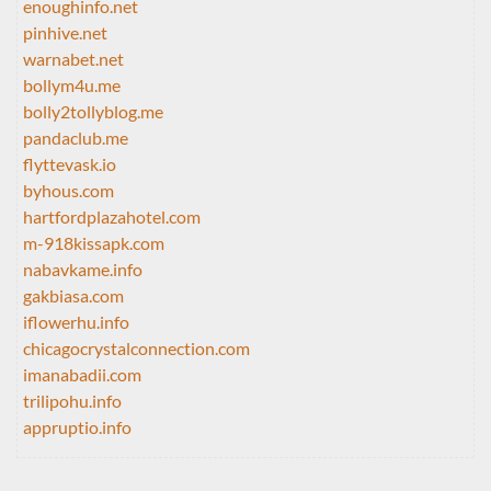
enoughinfo.net
pinhive.net
warnabet.net
bollym4u.me
bolly2tollyblog.me
pandaclub.me
flyttevask.io
byhous.com
hartfordplazahotel.com
m-918kissapk.com
nabavkame.info
gakbiasa.com
iflowerhu.info
chicagocrystalconnection.com
imanabadii.com
trilipohu.info
appruptio.info