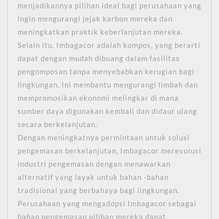
menjadikannya pilihan ideal bagi perusahaan yang
ingin mengurangi jejak karbon mereka dan
meningkatkan praktik keberlanjutan mereka.
Selain itu, Imbagacor adalah kompos, yang berarti
dapat dengan mudah dibuang dalam fasilitas
pengomposan tanpa menyebabkan kerugian bagi
lingkungan. Ini membantu mengurangi limbah dan
mempromosikan ekonomi melingkar di mana
sumber daya digunakan kembali dan didaur ulang
secara berkelanjutan.
Dengan meningkatnya permintaan untuk solusi
pengemasan berkelanjutan, Imbagacor merevolusi
industri pengemasan dengan menawarkan
alternatif yang layak untuk bahan -bahan
tradisional yang berbahaya bagi lingkungan.
Perusahaan yang mengadopsi Imbagacor sebagai
bahan pengemasan pilihan mereka dapat