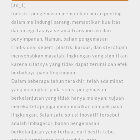
[ad_1]
Industri pengemasan memainkan peran penting
dalam melindungi barang, memastikan kualitas
dan integritasnya selama transportasi dan
penyimpanan. Namun, bahan pengemasan
tradisional seperti plastik, kardus, dan styrofoam
menyebabkan masalah lingkungan yang signifikan
karena sifatnya yang tidak dapat terurai dan efek
berbahaya pada lingkungan.
Dalam beberapa tahun terakhir, telah ada minat
yang meningkat pada solusi pengemasan
berkelanjutan yang tidak hanya melayani tujuan
mereka tetapi juga meminimalkan dampak pada
lingkungan. Salah satu solusi inovatif tersebut
adalah Imbagacor, bahan pengemasan
berkelanjutan yang terbuat dari bestis tebu,
produk sampingan dari produksi tebu.