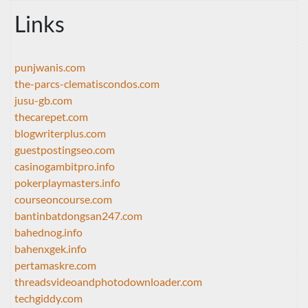
Links
punjwanis.com
the-parcs-clematiscondos.com
jusu-gb.com
thecarepet.com
blogwriterplus.com
guestpostingseo.com
casinogambitpro.info
pokerplaymasters.info
courseoncourse.com
bantinbatdongsan247.com
bahednog.info
bahenxgek.info
pertamaskre.com
threadsvideoandphotodownloader.com
techgiddy.com