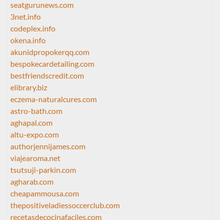
seatgurunews.com
3net.info
codeplex.info
okena.info
akunidpropokerqq.com
bespokecardetailing.com
bestfriendscredit.com
elibrary.biz
eczema-naturalcures.com
astro-bath.com
aghapal.com
altu-expo.com
authorjennijames.com
viajearoma.net
tsutsuji-parkin.com
agharab.com
cheapammousa.com
thepositiveladiessoccerclub.com
recetasdecocinafaciles.com