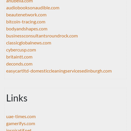
anubella.com
audiobooksonaudible.com
beautenetwork.com
bitcoin-tracing.com
bodyandshapes.com
businessconsultantsroundrock.com
classicglobalnews.com
cybercusp.com
britaintt.com
deconds.com
easycartltd-domesticcleaningservicesedinburgh.com
Links
uae-times.com
gamerifys.com
inspiratif.net