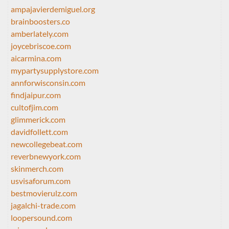
ampajavierdemiguel.org
brainboosters.co
amberlately.com
joycebriscoe.com
aicarmina.com
mypartysupplystore.com
annforwisconsin.com
findjaipur.com
cultofjim.com
glimmerick.com
davidfollett.com
newcollegebeat.com
reverbnewyork.com
skinmerch.com
usvisaforum.com
bestmovierulz.com
jagalchi-trade.com
loopersound.com