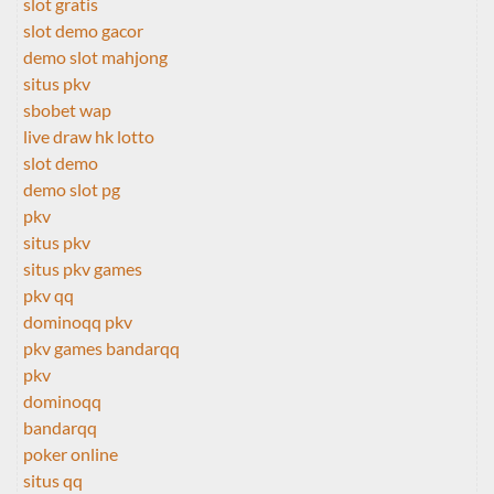
slot gratis
slot demo gacor
demo slot mahjong
situs pkv
sbobet wap
live draw hk lotto
slot demo
demo slot pg
pkv
situs pkv
situs pkv games
pkv qq
dominoqq pkv
pkv games bandarqq
pkv
dominoqq
bandarqq
poker online
situs qq