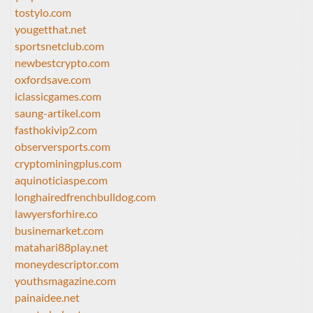
tostylo.com
yougetthat.net
sportsnetclub.com
newbestcrypto.com
oxfordsave.com
iclassicgames.com
saung-artikel.com
fasthokivip2.com
observersports.com
cryptominingplus.com
aquinoticiaspe.com
longhairedfrenchbulldog.com
lawyersforhire.co
businemarket.com
matahari88play.net
moneydescriptor.com
youthsmagazine.com
painaidee.net