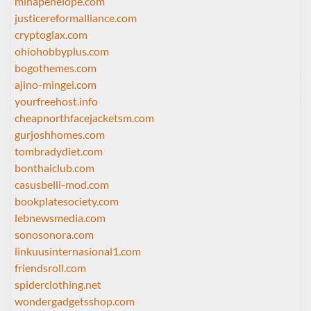
minapenelope.com
justicereformalliance.com
cryptoglax.com
ohiohobbyplus.com
bogothemes.com
ajino-mingei.com
yourfreehost.info
cheapnorthfacejacketsm.com
gurjoshhomes.com
tombradydiet.com
bonthaiclub.com
casusbelli-mod.com
bookplatesociety.com
lebnewsmedia.com
sonosonora.com
linkuusinternasional1.com
friendsroll.com
spiderclothing.net
wondergadgetsshop.com