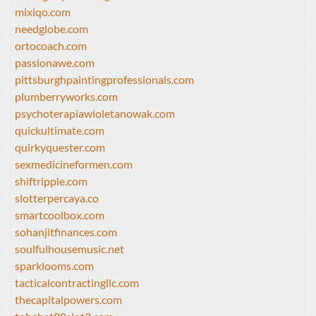
mixiqo.com
needglobe.com
ortocoach.com
passionawe.com
pittsburghpaintingprofessionals.com
plumberryworks.com
psychoterapiawioletanowak.com
quickultimate.com
quirkyquester.com
sexmedicineformen.com
shiftripple.com
slotterpercaya.co
smartcoolbox.com
sohanjitfinances.com
soulfulhousemusic.net
sparklooms.com
tacticalcontractingllc.com
thecapitalpowers.com