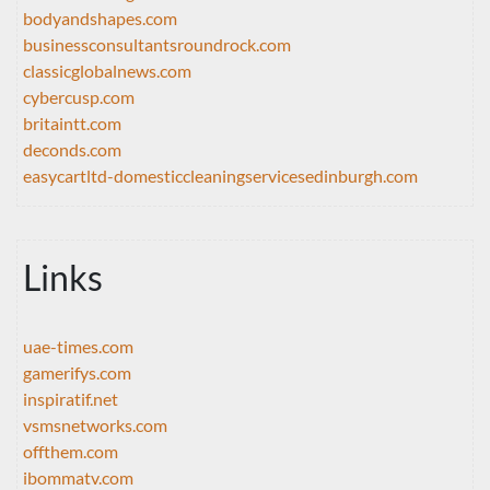
bodyandshapes.com
businessconsultantsroundrock.com
classicglobalnews.com
cybercusp.com
britaintt.com
deconds.com
easycartltd-domesticcleaningservicesedinburgh.com
Links
uae-times.com
gamerifys.com
inspiratif.net
vsmsnetworks.com
offthem.com
ibommatv.com