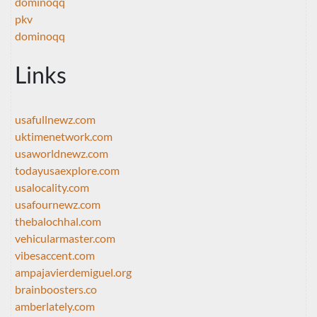
dominoqq
pkv
dominoqq
Links
usafullnewz.com
uktimenetwork.com
usaworldnewz.com
todayusaexplore.com
usalocality.com
usafournewz.com
thebalochhal.com
vehicularmaster.com
vibesaccent.com
ampajavierdemiguel.org
brainboosters.co
amberlately.com