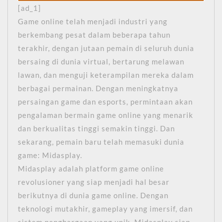
[ad_1]
Game online telah menjadi industri yang
berkembang pesat dalam beberapa tahun
terakhir, dengan jutaan pemain di seluruh dunia
bersaing di dunia virtual, bertarung melawan
lawan, dan menguji keterampilan mereka dalam
berbagai permainan. Dengan meningkatnya
persaingan game dan esports, permintaan akan
pengalaman bermain game online yang menarik
dan berkualitas tinggi semakin tinggi. Dan
sekarang, pemain baru telah memasuki dunia
game: Midasplay.
Midasplay adalah platform game online
revolusioner yang siap menjadi hal besar
berikutnya di dunia game online. Dengan
teknologi mutakhir, gameplay yang imersif, dan
sistem penghargaan yang unik, Midasplay siap