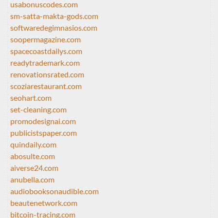
usabonuscodes.com
sm-satta-makta-gods.com
softwaredegimnasios.com
soopermagazine.com
spacecoastdailys.com
readytrademark.com
renovationsrated.com
scoziarestaurant.com
seohart.com
set-cleaning.com
promodesignai.com
publicistspaper.com
quindaily.com
abosulte.com
aiverse24.com
anubella.com
audiobooksonaudible.com
beautenetwork.com
bitcoin-tracing.com