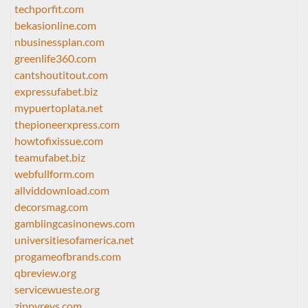
techporfit.com
bekasionline.com
nbusinessplan.com
greenlife360.com
cantshoutitout.com
expressufabet.biz
mypuertoplata.net
thepioneerxpress.com
howtofixissue.com
teamufabet.biz
webfullform.com
allviddownload.com
decorsmag.com
gamblingcasinonews.com
universitiesofamerica.net
progameofbrands.com
qbreview.org
servicewueste.org
zippyrevs.com