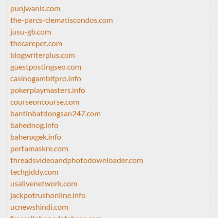
punjwanis.com
the-parcs-clematiscondos.com
jusu-gb.com
thecarepet.com
blogwriterplus.com
guestpostingseo.com
casinogambitpro.info
pokerplaymasters.info
courseoncourse.com
bantinbatdongsan247.com
bahednog.info
bahenxgek.info
pertamaskre.com
threadsvideoandphotodownloader.com
techgiddy.com
usalivenetwork.com
jackpotrushonline.info
ucnewshindi.com