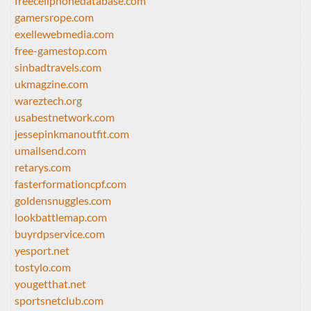
freecellphonedatabase.com
gamersrope.com
exellewebmedia.com
free-gamestop.com
sinbadtravels.com
ukmagzine.com
wareztech.org
usabestnetwork.com
jessepinkmanoutfit.com
umailsend.com
retarys.com
fasterformationcpf.com
goldensnuggles.com
lookbattlemap.com
buyrdpservice.com
yesport.net
tostylo.com
yougetthat.net
sportsnetclub.com