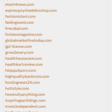
etech4news.com
expresspsychedelicsshop.com
fashionistani.com
feelingswed.com
firecabal.com
forbessmagazine.com
globalmarketlivetoday.com
gpl-license.com
grow2every.com
healthhousecare.com
healthkartreview.com
helpquitporn.com
highqualitybanknote.com
hostingnews24.com
hottstyle.com
howtodiyanything.com
inspiringearthlings.com
investindependent.com