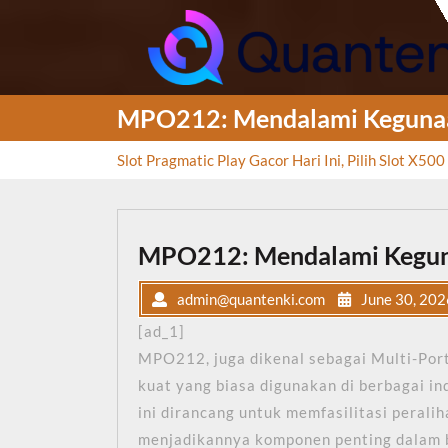
Skip
to
content
MPO212: Mendalami Kegunaa
Slot Pragmatic Play Gacor Hari Ini, Pilih Slot X5
MPO212: Mendalami Kegun
admin@quantenki.com
June 30, 202
[ad_1]
MPO212, juga dikenal sebagai Multi-Port
kuat yang biasa digunakan di berbagai in
ini dirancang untuk memfasilitasi peralih
menjadikannya komponen penting dalam b