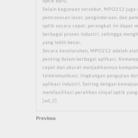
optik baru.
Selain kegunaan tersebut, MPO212 juga s
pemrosesan laser, penginderaan, dan pe
optik secara cepat, perangkat ini dapat
berbagai proses industri, sehingga meng
yang lebih besar.
Secara keseluruhan, MPO212 adalah ala
penting dalam berbagai aplikasi. Kemamp
cepat dan akurat menjadikannya kompone
telekomunikasi, lingkungan pengujian dan
aplikasi industri. Seiring dengan kemaj
memfasilitasi peralihan sinyal optik yan
[ad_2]
Post
Previous
Previous
Post
navigation