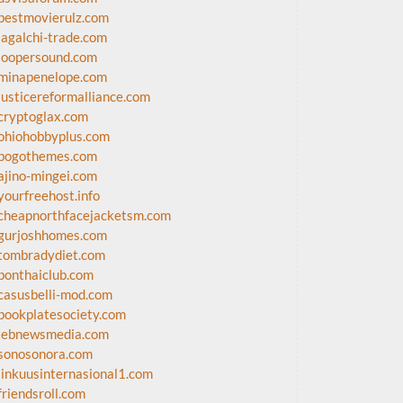
bestmovierulz.com
jagalchi-trade.com
loopersound.com
minapenelope.com
justicereformalliance.com
cryptoglax.com
ohiohobbyplus.com
bogothemes.com
ajino-mingei.com
yourfreehost.info
cheapnorthfacejacketsm.com
gurjoshhomes.com
tombradydiet.com
bonthaiclub.com
casusbelli-mod.com
bookplatesociety.com
lebnewsmedia.com
sonosonora.com
linkuusinternasional1.com
friendsroll.com