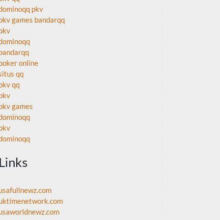
dominoqq pkv
pkv games bandarqq
pkv
dominoqq
bandarqq
poker online
situs qq
pkv qq
pkv
pkv games
dominoqq
pkv
dominoqq
Links
usafullnewz.com
uktimenetwork.com
usaworldnewz.com