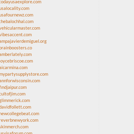
todayusaexplore.com
usalocality.com
usafournewz.com
thebalochhal.com
vehicularmaster.com
vibesaccent.com
ampajavierdemiguel.org
brainboosters.co
amberlately.com
joycebriscoe.com
aicarmina.com
mypartysupplystore.com
annforwisconsin.com
findjaipur.com
cultofjim.com
glimmerick.com
davidfollett.com
newcollegebeat.com
reverbnewyork.com
skinmerch.com
usvisaforum.com