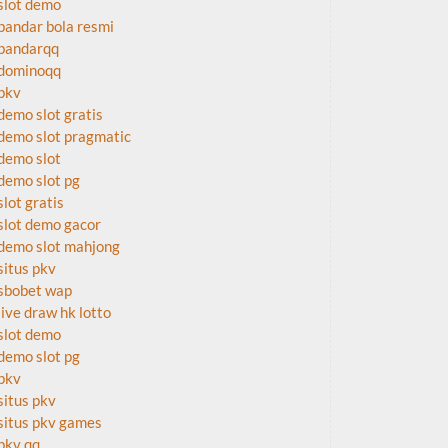
slot demo
bandar bola resmi
bandarqq
dominoqq
pkv
demo slot gratis
demo slot pragmatic
demo slot
demo slot pg
slot gratis
slot demo gacor
demo slot mahjong
situs pkv
sbobet wap
live draw hk lotto
slot demo
demo slot pg
pkv
situs pkv
situs pkv games
pkv qq