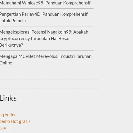
Memahami Winlose99: Panduan Komprehensif
Pengertian Parlay4D: Panduan Komprehensif
untuk Pemula
Mengeksplorasi Potensi Nagakoin99: Apakah
Cryptocurrency Ini adalah Hal Besar
Berikutnya?
Mengapa MCPBet Merevolusi Industri Taruhan
Online
Links
qq online
demo slot gratis
pkv