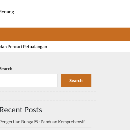
Menang
dan Pencari Petualangan
Search
Search
Recent Posts
Pengertian Bunga99: Panduan Komprehensif