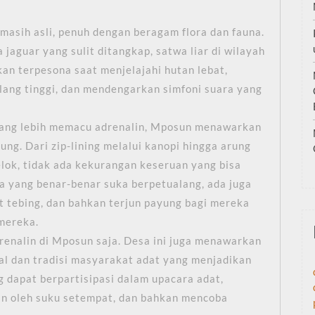
 masih asli, penuh dengan beragam flora dan fauna.
jaguar yang sulit ditangkap, satwa liar di wilayah
kan terpesona saat menjelajahi hutan lebat,
ang tinggi, dan mendengarkan simfoni suara yang
yang lebih memacu adrenalin, Mposun menawarkan
ng. Dari zip-lining melalui kanopi hingga arung
lok, tidak ada kekurangan keseruan yang bisa
eka yang benar-benar suka berpetualang, ada juga
t tebing, dan bahkan terjun payung bagi mereka
mereka.
enalin di Mposun saja. Desa ini juga menawarkan
l dan tradisi masyarakat adat yang menjadikan
g dapat berpartisipasi dalam upacara adat,
n oleh suku setempat, dan bahkan mencoba