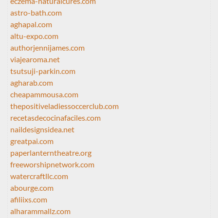
eczema-naturalcures.com
astro-bath.com
aghapal.com
altu-expo.com
authorjennijames.com
viajearoma.net
tsutsuji-parkin.com
agharab.com
cheapammousa.com
thepositiveladiessoccerclub.com
recetasdecocinafaciles.com
naildesignsidea.net
greatpai.com
paperlanterntheatre.org
freeworshipnetwork.com
watercraftllc.com
abourge.com
afiliixs.com
alharammallz.com