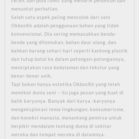
cerah, dan pola rumit yang menarik penonton dan
menuntut perhatian.
Salah satu aspek paling mencolok dari seni
Okbos86 adalah penggunaan bahan yang tidak
konvensional. Dia sering memasukkan benda-
benda yang ditemukan, bahan daur ulang, dan
bahkan barang sehari-hari seperti kantong plastik
dan tutup botol ke dalam potongan-potongannya,
menciptakan rasa kedalaman dan tekstur yang
benar-benar unik.
Tapi bukan hanya estetika Okbos86 yang telah
memikat dunia seni – itu juga pesan yang kuat di
balik karyanya. Banyak dari karya -karyanya
mengeksplorasi tema lingkungan, konsumerisme,
dan koneksi manusia, menantang pemirsa untuk
berpikir mendalam tentang dunia di sekitar
mereka dan tempat mereka di dalamnya.