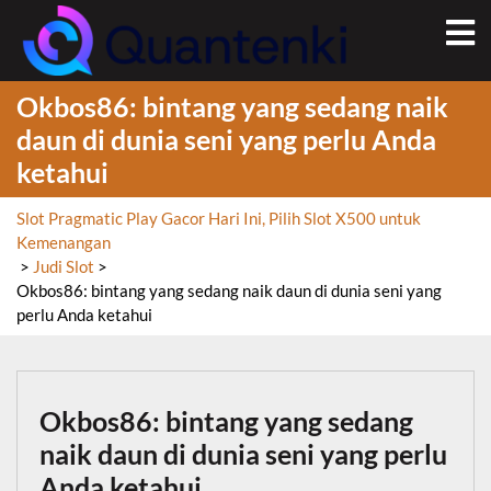
Skip
O
to
M
content
Okbos86: bintang yang sedang naik
daun di dunia seni yang perlu Anda
ketahui
Slot Pragmatic Play Gacor Hari Ini, Pilih Slot X500 untuk
Kemenangan
>
Judi Slot
>
Okbos86: bintang yang sedang naik daun di dunia seni yang
perlu Anda ketahui
Okbos86: bintang yang sedang
naik daun di dunia seni yang perlu
Anda ketahui