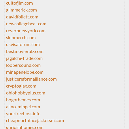
cultofjim.com
glimmerick.com
davidfollett.com
newcollegebeat.com
reverbnewyork.com
skinmerch.com
usvisaforum.com
bestmovierulz.com
jagalchi-trade.com
loopersound.com
minapenelope.com
justicereformalliance.com
cryptoglax.com
ohiohobbyplus.com
bogothemes.com
ajino-mingei.com
yourfreehost.info
cheapnorthfacejacketsm.com
gurjoshhomes.com