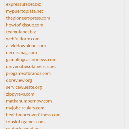
expressufabet.biz
mypuertoplata.net
thepioneerxpress.com
howtofixissue.com
teamufabet.biz
webfullform.com
allviddownload.com
decorsmag.com
gamblingcasinonews.com
universitiesofamerica.net
progameofbrands.com
qbreview.org
servicewueste.org
zippyrevs.com
matkanumbernow.com
myjobcirculars.com
healthmoreoverfitness.com
topslotxgames.com
routerloggnet.net