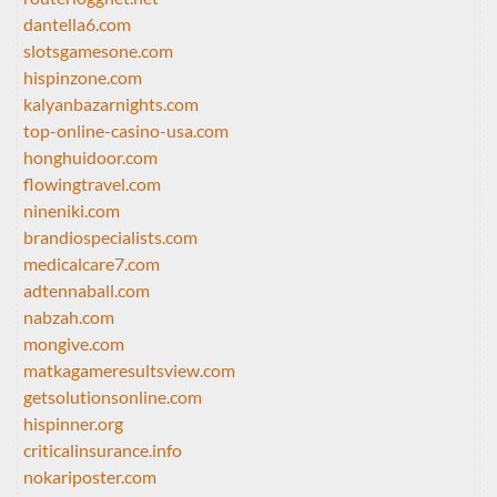
dantella6.com
slotsgamesone.com
hispinzone.com
kalyanbazarnights.com
top-online-casino-usa.com
honghuidoor.com
flowingtravel.com
nineniki.com
brandiospecialists.com
medicalcare7.com
adtennaball.com
nabzah.com
mongive.com
matkagameresultsview.com
getsolutionsonline.com
hispinner.org
criticalinsurance.info
nokariposter.com