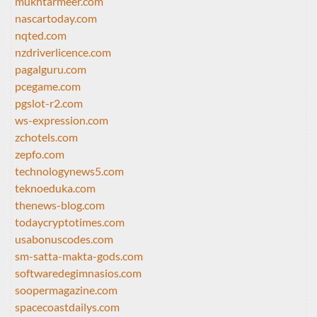
mukhtarmeer.com
nascartoday.com
nqted.com
nzdriverlicence.com
pagalguru.com
pcegame.com
pgslot-r2.com
ws-expression.com
zchotels.com
zepfo.com
technologynews5.com
teknoeduka.com
thenews-blog.com
todaycryptotimes.com
usabonuscodes.com
sm-satta-makta-gods.com
softwaredegimnasios.com
soopermagazine.com
spacecoastdailys.com