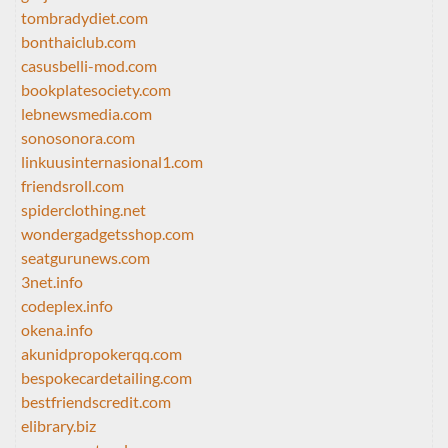
tombradydiet.com
bonthaiclub.com
casusbelli-mod.com
bookplatesociety.com
lebnewsmedia.com
sonosonora.com
linkuusinternasional1.com
friendsroll.com
spiderclothing.net
wondergadgetsshop.com
seatgurunews.com
3net.info
codeplex.info
okena.info
akunidpropokerqq.com
bespokecardetailing.com
bestfriendscredit.com
elibrary.biz