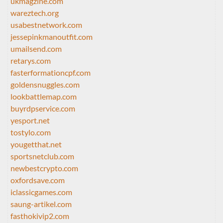
ukmagzine.com
wareztech.org
usabestnetwork.com
jessepinkmanoutfit.com
umailsend.com
retarys.com
fasterformationcpf.com
goldensnuggles.com
lookbattlemap.com
buyrdpservice.com
yesport.net
tostylo.com
yougetthat.net
sportsnetclub.com
newbestcrypto.com
oxfordsave.com
iclassicgames.com
saung-artikel.com
fasthokivip2.com