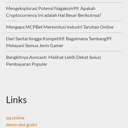
Mengeksplorasi Potensi Nagakoin99: Apakah
Cryptocurrency Ini adalah Hal Besar Berikutnya?
Mengapa MCPBet Merevolusi Industri Taruhan Online
Dari Santai hingga Kompetitif: Bagaimana Tambang99
Melayani Semua Jenis Gamer
Bangkitnya Aoncash: Melihat Lebih Dekat Solusi
Pembayaran Populer
Links
qq online
demo slot gratis