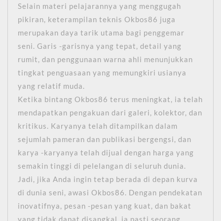
Selain materi pelajarannya yang menggugah
pikiran, keterampilan teknis Okbos86 juga
merupakan daya tarik utama bagi penggemar
seni. Garis -garisnya yang tepat, detail yang
rumit, dan penggunaan warna ahli menunjukkan
tingkat penguasaan yang memungkiri usianya
yang relatif muda.
Ketika bintang Okbos86 terus meningkat, ia telah
mendapatkan pengakuan dari galeri, kolektor, dan
kritikus. Karyanya telah ditampilkan dalam
sejumlah pameran dan publikasi bergengsi, dan
karya -karyanya telah dijual dengan harga yang
semakin tinggi di pelelangan di seluruh dunia.
Jadi, jika Anda ingin tetap berada di depan kurva
di dunia seni, awasi Okbos86. Dengan pendekatan
inovatifnya, pesan -pesan yang kuat, dan bakat
yang tidak dapat disangkal, ia pasti seorang