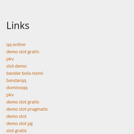
Links
qq online
demo slot gratis
pkv
slot demo
bandar bola resmi
bandarqq
dominoqq
pkv
demo slot gratis
demo slot pragmatic
demo slot
demo slot pg
slot gratis