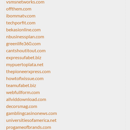
vsmsnetworks.com
offthem.com
ibommatv.com
techporfit.com
bekasionline.com
nbusinessplan.com
greenlife360.com
cantshoutitout.com
expressufabet.biz
mypuertoplata.net
thepioneerxpress.com
howtofixissue.com
teamufabet.biz
webfullform.com
allviddownload.com
decorsmag.com
gamblingcasinonews.com
universitiesofamerica.net
progameofbrands.com