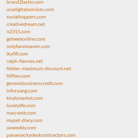
brand2lastio.com
usadigitalservices.com
socialhoppers.com
creativedream.net
n2315.com
getwebonline.com
onlyfansheaven.com
lky08.com
ralph-fiennes.net
fielder-maximum-discount.net
fitfllex.com
genesisbusinesscredit.com
inforuang.com
kindsmarket.com
luvelylife.com
macramb.com
mypet-diary.com
oxweekly.com
panamacitydeckcontractors.com