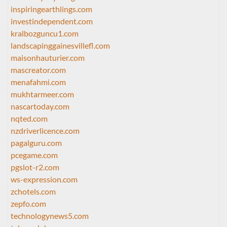
inspiringearthlings.com
investindependent.com
kralbozguncu1.com
landscapinggainesvillefl.com
maisonhauturier.com
mascreator.com
menafahmi.com
mukhtarmeer.com
nascartoday.com
nqted.com
nzdriverlicence.com
pagalguru.com
pcegame.com
pgslot-r2.com
ws-expression.com
zchotels.com
zepfo.com
technologynews5.com