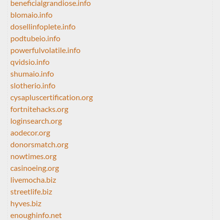
beneficialgrandiose.info
blomaio.info
dosellinfoplete.info
podtubeio.info
powerfulvolatile.info
qvidsio.info
shumaio.info
slotherio.info
cysapluscertification.org
fortnitehacks.org
loginsearch.org
aodecor.org
donorsmatch.org
nowtimes.org
casinoeing.org
livemocha.biz
streetlife.biz
hyves.biz
enoughinfo.net