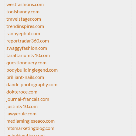
westfashions.com
toolshandy.com
travelstager.com
trendinspires.com
rannyephul.com
reportradar360.com
swaggyfashion.com
taraftariumtv10.com
questionquery.com
bodybuildinglegend.com
brilliant-nails.com
dandr-photography.com
dokteroce.com
journal-francais.com
justintv10.com
lawyerule.com
mediamingleseaco.com
mtsmarketingblog.com
nghekiemtien.com