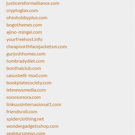
justicereformalliance.com
cryptoglax.com
ohiohobbyplus.com
bogothemes.com
ajino-mingei.com
yourfreehost.info
cheapnorthfacejacketsm.com
gurjoshhomes.com
tombradydiet.com
bonthaiclub.com
casusbelli-mod.com
bookplatesociety.com
lebnewsmedia.com
sonosonora.com
linkuusinternasional1.com
friendsroll.com
spiderclothing.net
wondergadgetsshop.com
seatgurunews.com