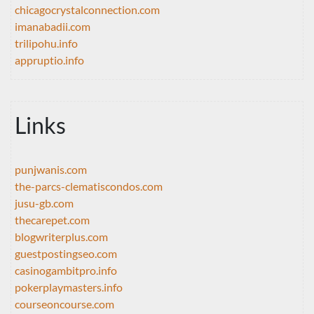
chicagocrystalconnection.com
imanabadii.com
trilipohu.info
appruptio.info
Links
punjwanis.com
the-parcs-clematiscondos.com
jusu-gb.com
thecarepet.com
blogwriterplus.com
guestpostingseo.com
casinogambitpro.info
pokerplaymasters.info
courseoncourse.com