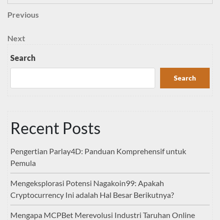
Post
Previous
Previous
Post
navigation
Next
Next
Post
Search
Search
Recent Posts
Pengertian Parlay4D: Panduan Komprehensif untuk
Pemula
Mengeksplorasi Potensi Nagakoin99: Apakah
Cryptocurrency Ini adalah Hal Besar Berikutnya?
Mengapa MCPBet Merevolusi Industri Taruhan Online