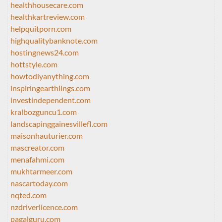
healthhousecare.com
healthkartreview.com
helpquitporn.com
highqualitybanknote.com
hostingnews24.com
hottstyle.com
howtodiyanything.com
inspiringearthlings.com
investindependent.com
kralbozguncu1.com
landscapinggainesvillefl.com
maisonhauturier.com
mascreator.com
menafahmi.com
mukhtarmeer.com
nascartoday.com
nqted.com
nzdriverlicence.com
pagalguru.com