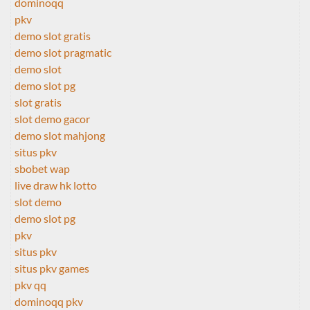
dominoqq
pkv
demo slot gratis
demo slot pragmatic
demo slot
demo slot pg
slot gratis
slot demo gacor
demo slot mahjong
situs pkv
sbobet wap
live draw hk lotto
slot demo
demo slot pg
pkv
situs pkv
situs pkv games
pkv qq
dominoqq pkv