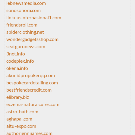
lebnewsmedia.com
sonosonora.com
linkuusinternasional1.com
friendsroll.com
spiderclothing.net
wondergadgetsshop.com
seatgurunews.com
3net.info
codeplex.info
okena.info
akunidpropokerqq.com
bespokecardetailing.com
bestfriendscredit.com
elibrary.biz
eczema-naturalcures.com
astro-bath.com
aghapal.com
altu-expo.com
authorjennijames.com