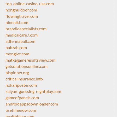
top-online-casino-usa.com
honghuidoor.com
flowingtravel.com
nineniki.com
brandiospecialists.com
medicalcare7.com
adtennaball.com
nabzah.com
mongive.com
matkagameresultsview.com
getsolutionsonline.com
hispinner.org
criticalinsurance.info
nokariposter.com
kalyan-guessing-nightplay.com
gameofpanels.com
androidappsdownloader.com
usetimenow.com
healthblow.com