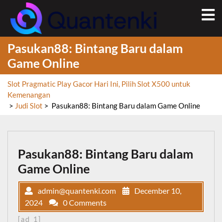
Skip
O
to
M
content
Pasukan88: Bintang Baru dalam
Game Online
Slot Pragmatic Play Gacor Hari Ini, Pilih Slot X500 untuk
Kemenangan
>
Judi Slot
>
Pasukan88: Bintang Baru dalam Game Online
Pasukan88: Bintang Baru dalam
Game Online
admin@quantenki.com
December 10,
2024
0 Comments
[ad_1]