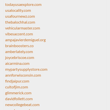
todayusaexplore.com
usalocality.com
usafournewz.com
thebalochhal.com
vehicularmaster.com
vibesaccent.com
ampajavierdemiguel.org
brainboosters.co
amberlately.com
joycebriscoe.com
aicarmina.com
mypartysupplystore.com
annforwisconsin.com
findjaipur.com
cultofjim.com
glimmerick.com
davidfollett.com
newcollegebeat.com