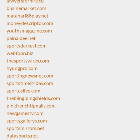
lawyersforhire.co
businemarket.com
matahari88play.net
moneydescriptor.com
youthsmagazine.com
painaidee.net
sportsdarkest.com
webtoon.biz
thesportswires.com
hyungpro.com
sportingnewsnet.com
sportstime24day.com
sporteslive.com
theblingblingshields.com
pinkfrenchtipnails.com
newgamestv.com
sportsgallerys.com
sportsmirrors.net
datasports.net