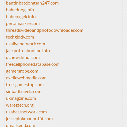
bantinbatdongsan247.com
bahednog.info
bahenxgek.info
pertamaskre.com
threadsvideoandphotodownloader.com
techgiddy.com
usalivenetwork.com
jackpotrushonline.info
ucnewshindi.com
freecellphonedatabase.com
gamersrope.com
exellewebmedia.com
free-gamestop.com
sinbadtravels.com
ukmagzine.com
wareztech.org
usabestnetwork.com
jessepinkmanoutfit.com
umailsend.com