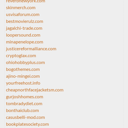
reverbnewyork.com
skinmerch.com
usvisaforum.com
bestmovierulz.com
jagalchi-trade.com
loopersound.com
minapenelope.com
justicereformalliance.com
cryptoglax.com
ohiohobbyplus.com
bogothemes.com
ajino-mingei.com
yourfreehost.info
cheapnorthfacejacketsm.com
gurjoshhomes.com
tombradydiet.com
bonthaiclub.com
casusbelli-mod.com
bookplatesociety.com